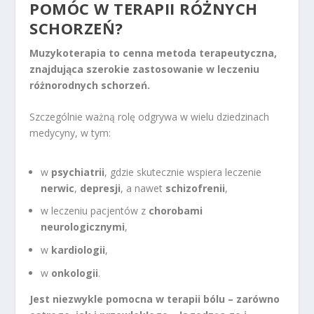
POMÓC W TERAPII RÓŻNYCH
SCHORZEŃ?
Muzykoterapia to cenna metoda terapeutyczna,
znajdująca szerokie zastosowanie w leczeniu
różnorodnych schorzeń.
Szczególnie ważną rolę odgrywa w wielu dziedzinach
medycyny, w tym:
w
psychiatrii
, gdzie skutecznie wspiera leczenie
nerwic
,
depresji
, a nawet
schizofrenii
,
w leczeniu pacjentów z
chorobami
neurologicznymi
,
w
kardiologii
,
w
onkologii
.
Jest niezwykle pomocna w terapii bólu – zarówno