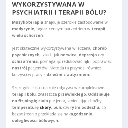
WYKORZYSTYWANA W
PSYCHIATRII I TERAPII BÓLU?
Muzykoterapia
znajduje szerokie zastosowanie w
medycynie
, będąc cennym narzędziem w
terapii
wielu schorzeń
.
Jest skutecznie wykorzystywana w leczeniu
chorób
psychicznych
, takich jak
nerwica
,
depresja
czy
schizofrenia
, pomagając redukować
lęk
i poprawiać
nastrój
pacjentów. Metoda ta przynosi również
korzyści w pracy z
dziećmi z autyzmem
.
Szczególnie istotną rolę odgrywa w kompleksowej
terapii bólu
, zwłaszcza
przewlekłego
.
Oddziałuje
na fizjologię ciała
pacjenta, zmieniając choćby
temperaturę
skóry
,
puls
czy
rytm oddechu
, co
bezpośrednio przekłada się na
łagodzenie
dolegliwości bólowych
.