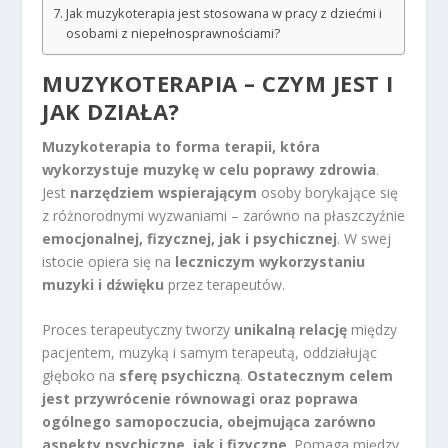
Jak muzykoterapia jest stosowana w pracy z dziećmi i
osobami z niepełnosprawnościami?
MUZYKOTERAPIA – CZYM JEST I
JAK DZIAŁA?
Muzykoterapia to forma terapii, która
wykorzystuje muzykę w celu poprawy zdrowia
.
Jest
narzędziem wspierającym
osoby borykające się
z różnorodnymi wyzwaniami – zarówno na płaszczyźnie
emocjonalnej, fizycznej, jak i psychicznej
. W swej
istocie opiera się na
leczniczym wykorzystaniu
muzyki i dźwięku
przez terapeutów.
Proces terapeutyczny tworzy
unikalną relację
między
pacjentem, muzyką i samym terapeutą, oddziałując
głęboko na
sferę psychiczną
.
Ostatecznym celem
jest przywrócenie równowagi oraz poprawa
ogólnego samopoczucia, obejmująca zarówno
aspekty psychiczne, jak i fizyczne
. Pomaga między