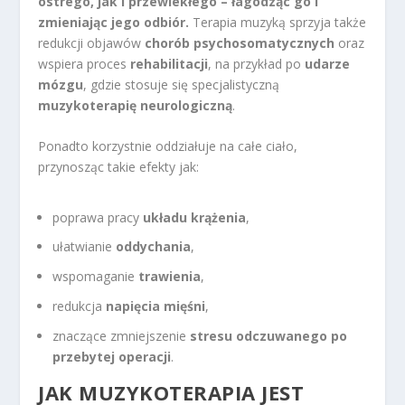
ostrego, jak i przewlekłego – łagodząc go i
zmieniając jego odbiór.
Terapia muzyką sprzyja także
redukcji objawów
chorób psychosomatycznych
oraz
wspiera proces
rehabilitacji
, na przykład po
udarze
mózgu
, gdzie stosuje się specjalistyczną
muzykoterapię neurologiczną
.
Ponadto korzystnie oddziałuje na całe ciało,
przynosząc takie efekty jak:
poprawa pracy
układu krążenia
,
ułatwianie
oddychania
,
wspomaganie
trawienia
,
redukcja
napięcia mięśni
,
znaczące zmniejszenie
stresu odczuwanego po
przebytej operacji
.
JAK MUZYKOTERAPIA JEST