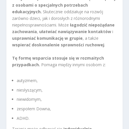
z osobami o specjalnych potrzebach
edukacyjnych.
Skutecznie oddziałuje na rozwój
zarówno dzieci, jak i dorosłych z różnorodnymi
niepełnosprawnościami. Może
łagodzić niepożądane
zachowania
,
ułatwiać nawiązywanie kontaktów
i
usprawniać komunikację w grupie
, a także
wspierać doskonalenie sprawności ruchowej
.
Tę formę wsparcia stosuje się w rozmaitych
przypadkach.
Pomaga między innymi osobom z:
autyzmem,
niesłyszącym,
niewidomym,
zespołem Downa,
ADHD.
Terapia może odbywać się
indywidualnie
,