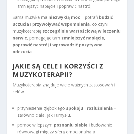
zmniejszyć napięcie i poprawić nastrój.
Sama muzyka ma
niezwykłą moc
– potrafi
budzić
uczucia
i
przywoływać wspomnienia
, co czyni
muzykoterapię
szczególnie wartościową w leczeniu
nerwic
, pomagając tam
zmniejszyć napięcie,
poprawić nastrój i wprowadzić pozytywne
odczucia
.
JAKIE SĄ CELE I KORZYŚCI Z
MUZYKOTERAPII?
Muzykoterapia znajduje wiele ważnych zastosowań i
celów.
przyniesienie głębokiego
spokoju i rozluźnienia
–
zarówno ciała, jak i umysłu,
pomoc w lepszym
poznaniu siebie
i budowanie
równowagi między sferą emocjonalną a