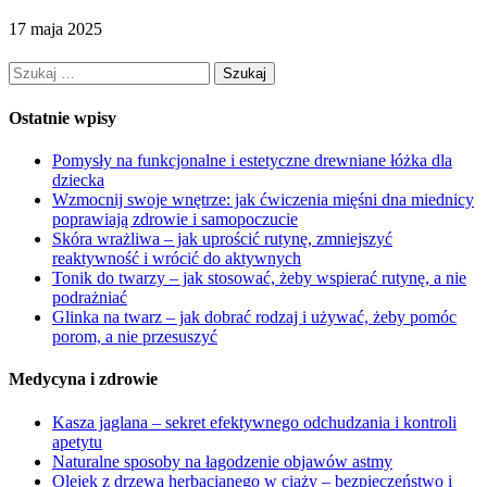
17 maja 2025
Szukaj:
Ostatnie wpisy
Pomysły na funkcjonalne i estetyczne drewniane łóżka dla
dziecka
Wzmocnij swoje wnętrze: jak ćwiczenia mięśni dna miednicy
poprawiają zdrowie i samopoczucie
Skóra wrażliwa – jak uprościć rutynę, zmniejszyć
reaktywność i wrócić do aktywnych
Tonik do twarzy – jak stosować, żeby wspierać rutynę, a nie
podrażniać
Glinka na twarz – jak dobrać rodzaj i używać, żeby pomóc
porom, a nie przesuszyć
Medycyna i zdrowie
Kasza jaglana – sekret efektywnego odchudzania i kontroli
apetytu
Naturalne sposoby na łagodzenie objawów astmy
Olejek z drzewa herbacianego w ciąży – bezpieczeństwo i