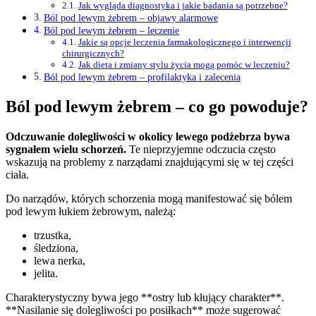
Jak wygląda diagnostyka i jakie badania są potrzebne?
Ból pod lewym żebrem – objawy alarmowe
Ból pod lewym żebrem – leczenie
Jakie są opcje leczenia farmakologicznego i interwencji
chirurgicznych?
Jak dieta i zmiany stylu życia mogą pomóc w leczeniu?
Ból pod lewym żebrem – profilaktyka i zalecenia
Ból pod lewym żebrem – co go powoduje?
Odczuwanie dolegliwości w okolicy lewego podżebrza bywa
sygnałem wielu schorzeń.
Te nieprzyjemne odczucia często
wskazują na problemy z narządami znajdującymi się w tej części
ciała.
Do narządów, których schorzenia mogą manifestować się bólem
pod lewym łukiem żebrowym, należą:
trzustka,
śledziona,
lewa nerka,
jelita.
Charakterystyczny bywa jego **ostry lub kłujący charakter**.
**Nasilanie się dolegliwości po posiłkach** może sugerować