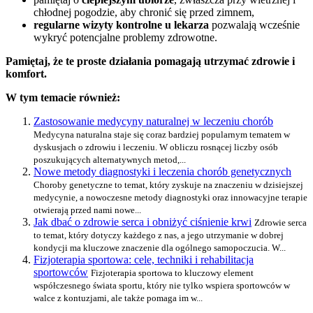
chłodnej pogodzie, aby chronić się przed zimnem,
regularne wizyty kontrolne u lekarza
pozwalają wcześnie
wykryć potencjalne problemy zdrowotne.
Pamiętaj, że te proste działania pomagają utrzymać zdrowie i
komfort.
W tym temacie również:
Zastosowanie medycyny naturalnej w leczeniu chorób
Medycyna naturalna staje się coraz bardziej popularnym tematem w
dyskusjach o zdrowiu i leczeniu. W obliczu rosnącej liczby osób
poszukujących alternatywnych metod,...
Nowe metody diagnostyki i leczenia chorób genetycznych
Choroby genetyczne to temat, który zyskuje na znaczeniu w dzisiejszej
medycynie, a nowoczesne metody diagnostyki oraz innowacyjne terapie
otwierają przed nami nowe...
Jak dbać o zdrowie serca i obniżyć ciśnienie krwi
Zdrowie serca
to temat, który dotyczy każdego z nas, a jego utrzymanie w dobrej
kondycji ma kluczowe znaczenie dla ogólnego samopoczucia. W...
Fizjoterapia sportowa: cele, techniki i rehabilitacja
sportowców
Fizjoterapia sportowa to kluczowy element
współczesnego świata sportu, który nie tylko wspiera sportowców w
walce z kontuzjami, ale także pomaga im w...