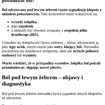
powodować ból?
Ból odczuwany pod lewym żebrem często sygnalizuje kłopoty z
układem pokarmowym
.
Taki dyskomfort może wskazywać na:
wrzody żołądka
,
jego
zapalenie
,
a niekiedy być również związany z
zespołem jelita
drażliwego (IBS)
.
Charakter tej dolegliwości bywa zmienny – nieraz odczuwamy ją
jako
tępy ucisk
, innym razem jako
ostry, kłujący ból
. Nierzadko
towarzyszą mu dodatkowe symptomy, takie jak
uczucie pełności
,
nudności
lub
wymioty
.
Warto wiedzieć, że w przypadku
wrzodów żołądka
ból potrafi
promieniować
, sięgając nawet pleców.
Ból pod lewym żebrem – objawy i
diagnostyka
Ból pod lewym żebrem nierzadko bywa sygnałem innych kłopotów
ze zdrowiem.