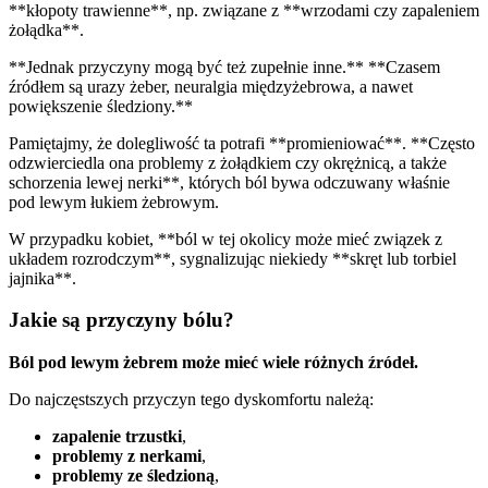
**kłopoty trawienne**, np. związane z **wrzodami czy zapaleniem
żołądka**.
**Jednak przyczyny mogą być też zupełnie inne.** **Czasem
źródłem są urazy żeber, neuralgia międzyżebrowa, a nawet
powiększenie śledziony.**
Pamiętajmy, że dolegliwość ta potrafi **promieniować**. **Często
odzwierciedla ona problemy z żołądkiem czy okrężnicą, a także
schorzenia lewej nerki**, których ból bywa odczuwany właśnie
pod lewym łukiem żebrowym.
W przypadku kobiet, **ból w tej okolicy może mieć związek z
układem rozrodczym**, sygnalizując niekiedy **skręt lub torbiel
jajnika**.
Jakie są przyczyny bólu?
Ból pod lewym żebrem może mieć wiele różnych źródeł.
Do najczęstszych przyczyn tego dyskomfortu należą:
zapalenie trzustki
,
problemy z nerkami
,
problemy ze śledzioną
,