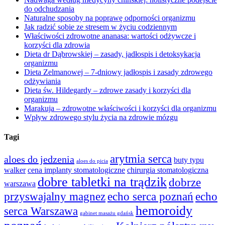
do odchudzania
Naturalne sposoby na poprawę odporności organizmu
Jak radzić sobie ze stresem w życiu codziennym
Właściwości zdrowotne ananasa: wartości odżywcze i
korzyści dla zdrowia
Dieta dr Dąbrowskiej – zasady, jadłospis i detoksykacja
organizmu
Dieta Zelmanowej – 7-dniowy jadłospis i zasady zdrowego
odżywiania
Dieta św. Hildegardy – zdrowe zasady i korzyści dla
organizmu
Marakuja – zdrowotne właściwości i korzyści dla organizmu
Wpływ zdrowego stylu życia na zdrowie mózgu
Tagi
arytmia serca
aloes do jedzenia
buty typu
aloes do picia
walker
cena implanty stomatologiczne
chirurgia stomatologiczna
dobre tabletki na trądzik
dobrze
warszawa
przyswajalny magnez
echo serca poznań
echo
hemoroidy
serca Warszawa
gabinet masażu gdańsk