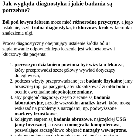
Jak wygląda diagnostyka i jakie badania są
potrzebne?
Ból pod lewym żebrem
może mieć
różnorodne przyczyny
, a jego
ustalenie, czyli
trafna diagnostyka
, to
kluczowy krok
w kierunku
znalezienia ulgi.
Proces diagnostyczny obejmujący ustalenie źródła bólu i
zaplanowanie odpowiedniego leczenia jest wieloetapowy i
kluczowy dla pacjenta:
pierwszym działaniem powinna być wizyta u lekarza
,
który przeprowadzi szczegółowy wywiad dotyczący
dolegliwości,
podczas wizyty przeprowadzane jest
badanie fizykalne
jamy
brzusznej (np. palpacyjne), aby zlokalizować
źródło bólu
i
ocenić ewentualne
niepokojące zmiany
,
aby pogłębić diagnozę, często zlecane są
badania
laboratoryjne
, przede wszystkim
analizy krwi
, które mogą
wskazać na problemy z narządami, np. podwyższone
markery trzustkowe
,
kolejnym etapem są
badania obrazowe
, najczęściej
USG
jamy brzusznej
, a czasem
tomografia komputerowa
,
pozwalające szczegółowo obejrzeć
narządy wewnętrzne
,
zebrane w ten sposób kompleksowe dane (z wywiadu,