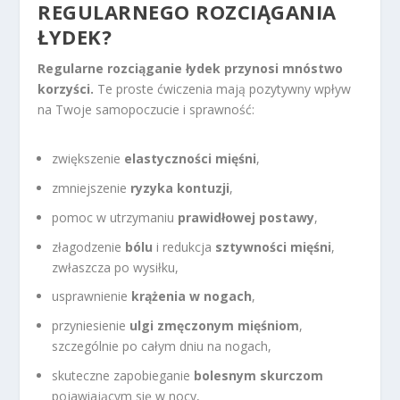
REGULARNEGO ROZCIĄGANIA
ŁYDEK?
Regularne rozciąganie łydek przynosi mnóstwo
korzyści.
Te proste ćwiczenia mają pozytywny wpływ
na Twoje samopoczucie i sprawność:
zwiększenie
elastyczności mięśni
,
zmniejszenie
ryzyka kontuzji
,
pomoc w utrzymaniu
prawidłowej postawy
,
złagodzenie
bólu
i redukcja
sztywności mięśni
,
zwłaszcza po wysiłku,
usprawnienie
krążenia w nogach
,
przyniesienie
ulgi zmęczonym mięśniom
,
szczególnie po całym dniu na nogach,
skuteczne zapobieganie
bolesnym skurczom
pojawiającym się w nocy,