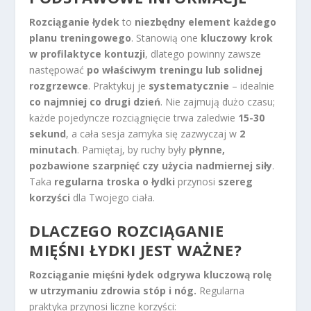
Rozciąganie łydek
to
niezbędny element każdego
planu treningowego
. Stanowią one
kluczowy krok
w profilaktyce kontuzji
, dlatego powinny zawsze
następować
po właściwym treningu lub solidnej
rozgrzewce
. Praktykuj je
systematycznie
– idealnie
co najmniej co drugi dzień
. Nie zajmują dużo czasu;
każde pojedyncze rozciągnięcie trwa zaledwie
15-30
sekund
, a cała sesja zamyka się zazwyczaj w
2
minutach
. Pamiętaj, by ruchy były
płynne,
pozbawione szarpnięć czy użycia nadmiernej siły
.
Taka
regularna troska o łydki
przynosi
szereg
korzyści
dla Twojego ciała.
DLACZEGO ROZCIĄGANIE
MIĘŚNI ŁYDKI JEST WAŻNE?
Rozciąganie mięśni łydek odgrywa kluczową rolę
w utrzymaniu zdrowia stóp i nóg.
Regularna
praktyka przynosi liczne korzyści: