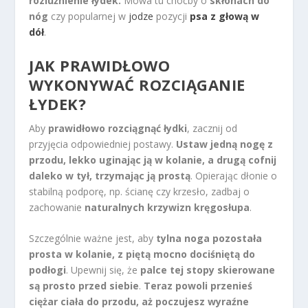
rozluźnienie łydek.
Mowa tu choćby o
skłonach do
nóg
czy popularnej w
jodze
pozycji
psa z głową w
dół
.
JAK PRAWIDŁOWO
WYKONYWAĆ ROZCIĄGANIE
ŁYDEK?
Aby
prawidłowo rozciągnąć łydki
, zacznij od
przyjęcia odpowiedniej postawy.
Ustaw jedną nogę z
przodu, lekko uginając ją w kolanie, a drugą cofnij
daleko w tył, trzymając ją prostą
. Opierając dłonie o
stabilną podporę, np. ścianę czy krzesło, zadbaj o
zachowanie
naturalnych krzywizn kręgosłupa
.
Szczególnie ważne jest, aby
tylna noga pozostała
prosta w kolanie, z piętą mocno dociśniętą do
podłogi
. Upewnij się, że
palce tej stopy skierowane
są prosto przed siebie
.
Teraz powoli przenieś
ciężar ciała do przodu, aż poczujesz wyraźne