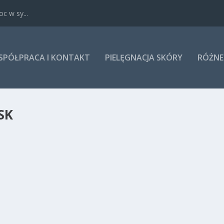
c w sy...
SPÓŁPRACA I KONTAKT
PIELĘGNACJA SKÓRY
RÓŻNE
SK
CA. ZDROWE SERCE
any, zwłaszcza w czasach, gdy stres i...