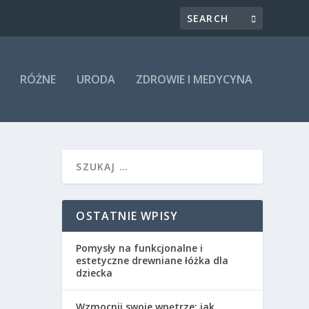
RÓŻNE
URODA
ZDROWIE I MEDYCYNA
OSTATNIE WPISY
Pomysły na funkcjonalne i
estetyczne drewniane łóżka dla
dziecka
Wzmocnij swoje wnętrze: jak