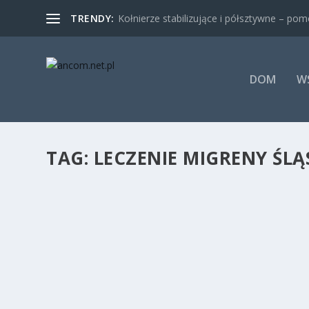
TRENDY:
Kołnierze stabilizujące i półsztywne – pomo
DOM
W
TAG:
LECZENIE MIGRENY ŚLĄ
ECHO SERCA POZNAŃ – NIE ZANIEDBUJ SER
przez
ancom.net.pl
|
sty 20, 2018
|
Zdrowie i medycyna
|
0
|
Zdrowie serca to temat, który nie może być bagatelizow
CZYTAJ WIĘCEJ