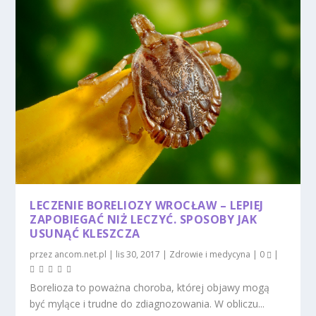
LECZENIE BORELIOZY WROCŁAW – LEPIEJ
ZAPOBIEGAĆ NIŻ LECZYĆ. SPOSOBY JAK
USUNĄĆ KLESZCZA
przez
ancom.net.pl
|
lis 30, 2017
|
Zdrowie i medycyna
|
0
|
Borelioza to poważna choroba, której objawy mogą
być mylące i trudne do zdiagnozowania. W obliczu...