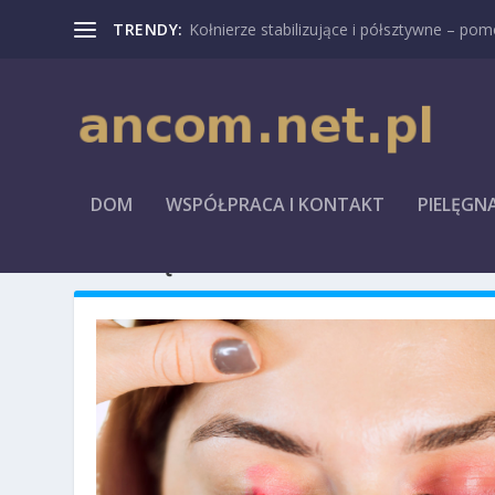
TRENDY:
Kołnierze stabilizujące i półsztywne – pomo
DOM
WSPÓŁPRACA I KONTAKT
PIELĘGN
MIESIĄC:
STYCZEŃ 2022