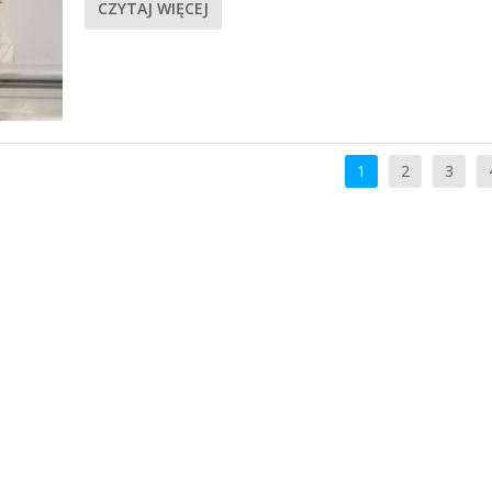
CZYTAJ WIĘCEJ
1
2
3