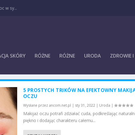
c w sy...
ACJA SKÓRY
RÓŻNE
RÓŻNE
URODA
ZDROWIE 
5 PROSTYCH TRIKÓW NA EFEKTOWNY MAKIJ
OCZU
Wysłane przez
ancom.net.pl
|
sty 31, 2022
|
Uroda
|
Makijaż oczu potrafi zdziałać cuda, podkreślając natural
piękno i dodając charakteru całemu...