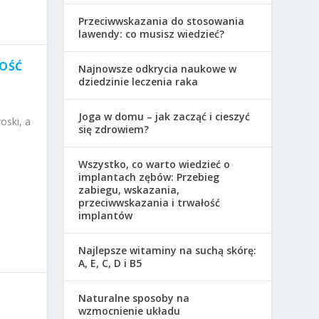
Przeciwwskazania do stosowania
lawendy: co musisz wiedzieć?
ŁOŚĆ
Najnowsze odkrycia naukowe w
dziedzinie leczenia raka
Joga w domu – jak zacząć i cieszyć
oski, a
się zdrowiem?
Wszystko, co warto wiedzieć o
implantach zębów: Przebieg
zabiegu, wskazania,
przeciwwskazania i trwałość
implantów
Najlepsze witaminy na suchą skórę:
A, E, C, D i B5
Naturalne sposoby na
wzmocnienie układu