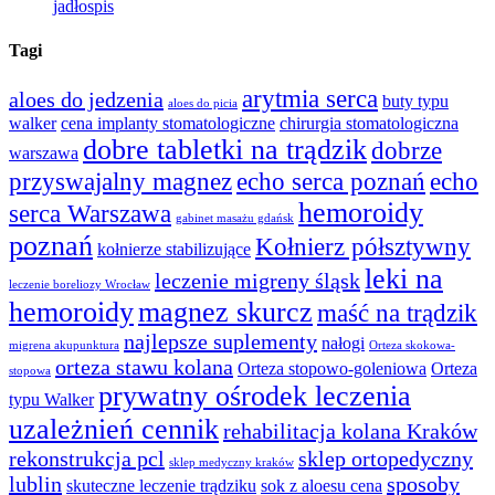
jadłospis
Tagi
arytmia serca
aloes do jedzenia
buty typu
aloes do picia
walker
cena implanty stomatologiczne
chirurgia stomatologiczna
dobre tabletki na trądzik
dobrze
warszawa
przyswajalny magnez
echo serca poznań
echo
hemoroidy
serca Warszawa
gabinet masażu gdańsk
poznań
Kołnierz półsztywny
kołnierze stabilizujące
leki na
leczenie migreny śląsk
leczenie boreliozy Wrocław
hemoroidy
magnez skurcz
maść na trądzik
najlepsze suplementy
nałogi
migrena akupunktura
Orteza skokowa-
orteza stawu kolana
Orteza stopowo-goleniowa
Orteza
stopowa
prywatny ośrodek leczenia
typu Walker
uzależnień cennik
rehabilitacja kolana Kraków
rekonstrukcja pcl
sklep ortopedyczny
sklep medyczny kraków
lublin
sposoby
skuteczne leczenie trądziku
sok z aloesu cena