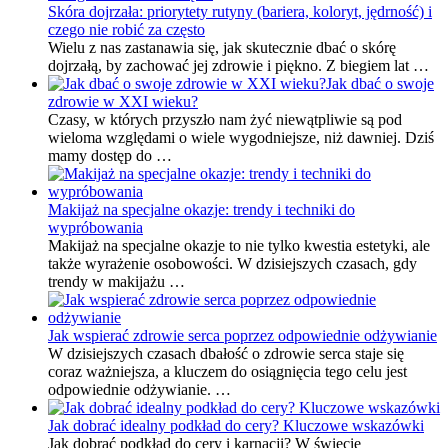
Skóra dojrzała: priorytety rutyny (bariera, koloryt, jędrność) i
czego nie robić za często
Wielu z nas zastanawia się, jak skutecznie dbać o skórę
dojrzałą, by zachować jej zdrowie i piękno. Z biegiem lat …
Jak dbać o swoje
zdrowie w XXI wieku?
Czasy, w których przyszło nam żyć niewątpliwie są pod
wieloma względami o wiele wygodniejsze, niż dawniej. Dziś
mamy dostęp do …
Makijaż na specjalne okazje: trendy i techniki do
wypróbowania
Makijaż na specjalne okazje to nie tylko kwestia estetyki, ale
także wyrażenie osobowości. W dzisiejszych czasach, gdy
trendy w makijażu …
Jak wspierać zdrowie serca poprzez odpowiednie odżywianie
W dzisiejszych czasach dbałość o zdrowie serca staje się
coraz ważniejsza, a kluczem do osiągnięcia tego celu jest
odpowiednie odżywianie. …
Jak dobrać idealny podkład do cery? Kluczowe wskazówki
Jak dobrać podkład do cery i karnacji? W świecie