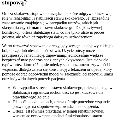
stopową?
Orteza skokowo-stopowa to urządzenie, które odgrywa kluczową
rolę w rehabilitacji i stabilizacji stawu skokowego. Jej szczególne
zastosowanie znajduje się w przypadku urazów, takich jak
skręcenia
czy
złamania
stawu skokowego. Dzięki sztywnej
konstrukcji, orteza stabilizuje staw, co nie tylko ułatwia proces
gojenia, ale również zapobiega dalszym uszkodzeniom.
Warto rozważyć stosowanie ortezy, gdy występują objawy takie jak
ból, obrzęk lub niestabilność stawu. Użycie ortezy może
przyspieszyć rehabilitację, zapewniając jednocześnie większe
bezpieczeństwo podczas codziennych aktywności. Istnieje wiele
typów ortez, które różnią się między sobą poziomem sztywności i
wsparcia, dlatego zaleca się konsultację z lekarzem ortopedą, który
pomoże dobrać odpowiedni model w zależności od specyfiki urazu
oraz indywidualnych potrzeb pacjenta.
W przypadku skręcenia stawu skokowego, orteza pomaga w
stabilizacji i ogranicza ruchomość, co jest kluczowe dla
prawidłowego gojenia.
Dla osób po złamaniach, orteza oferuje potrzebne wsparcie,
pozwalając na stopniowe wprowadzanie obciążenia.
Orteza jest również przydatna w terapii rehabilitacyjnej,
wspierając przywracanie pełnej funkcjonalności stawu.