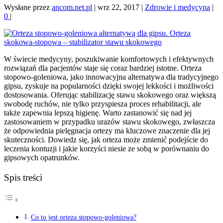
Wysłane przez
ancom.net.pl
|
wrz 22, 2017
|
Zdrowie i medycyna
|
0
|
W świecie medycyny, poszukiwanie komfortowych i efektywnych
rozwiązań dla pacjentów staje się coraz bardziej istotne. Orteza
stopowo-goleniowa, jako innowacyjna alternatywa dla tradycyjnego
gipsu, zyskuje na popularności dzięki swojej lekkości i możliwości
dostosowania. Oferując stabilizację stawu skokowego oraz większą
swobodę ruchów, nie tylko przyspiesza proces rehabilitacji, ale
także zapewnia lepszą higienę. Warto zastanowić się nad jej
zastosowaniem w przypadku urazów stawu skokowego, zwłaszcza
że odpowiednia pielęgnacja ortezy ma kluczowe znaczenie dla jej
skuteczności. Dowiedz się, jak orteza może zmienić podejście do
leczenia kontuzji i jakie korzyści niesie ze sobą w porównaniu do
gipsowych opatrunków.
Spis treści
Co to jest orteza stopowo-goleniowa?