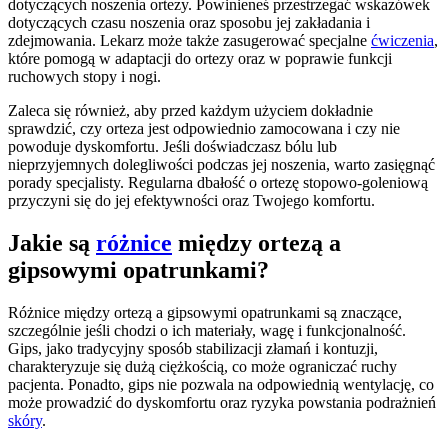
dotyczących noszenia ortezy. Powinieneś przestrzegać wskazówek
dotyczących czasu noszenia oraz sposobu jej zakładania i
zdejmowania. Lekarz może także zasugerować specjalne
ćwiczenia
,
które pomogą w adaptacji do ortezy oraz w poprawie funkcji
ruchowych stopy i nogi.
Zaleca się również, aby przed każdym użyciem dokładnie
sprawdzić, czy orteza jest odpowiednio zamocowana i czy nie
powoduje dyskomfortu. Jeśli doświadczasz bólu lub
nieprzyjemnych dolegliwości podczas jej noszenia, warto zasięgnąć
porady specjalisty. Regularna dbałość o ortezę stopowo-goleniową
przyczyni się do jej efektywności oraz Twojego komfortu.
Jakie są
różnice
między ortezą a
gipsowymi opatrunkami?
Różnice między ortezą a gipsowymi opatrunkami są znaczące,
szczególnie jeśli chodzi o ich materiały, wagę i funkcjonalność.
Gips, jako tradycyjny sposób stabilizacji złamań i kontuzji,
charakteryzuje się dużą ciężkością, co może ograniczać ruchy
pacjenta. Ponadto, gips nie pozwala na odpowiednią wentylację, co
może prowadzić do dyskomfortu oraz ryzyka powstania podrażnień
skóry
.