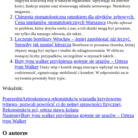
odgrywa kluczową rolę w naszym organizmie, wpływając na zdrowie
kości, funkcje mięśni oraz równowagę układu nerwowego. Niedobory
magnezu...
Chirurgia stomatologiczna ratunkiem dla ubytków zębowych.
Cena implantów stomatologicznych Warszawa
Ubytki zębowe
to problem, który dotyka wielu z nas, a ich skutki mogą być poważne,
nie tylko dla naszego zdrowia, ale także...
Leczenie boreliozy Wrocław – lepiej zapobiegać niż leczyć.
Sposoby jak usunąć kleszcza
Borelioza to poważna choroba, której
objawy mogą być mylące i trudne do zdiagnozowania. W obliczu
rosnącej liczby przypadków, szczególnie w rejonach takich...
Buty typu walker przyśpieszą gojenie się urazów – Orteza
typu Walker
Urazy stóp i kostek mogą znacząco wpłynąć na naszą
codzienność, ograniczając mobilność i komfort. W odpowiedzi na te
wyzwania powstały buty typu...
Wskaźnik:
Poprzedni
Artroskopowa rekonstrukcja wiązadła krzyżowego
tylnego- pozwoli powrócić ci do pełnej sprawności fizycznej.
Rekonstrukcja pcl, orteza stawu kolana
Następny
Buty typu walker przyśpieszą gojenie się urazów – Orteza
typu Walker
O autorze