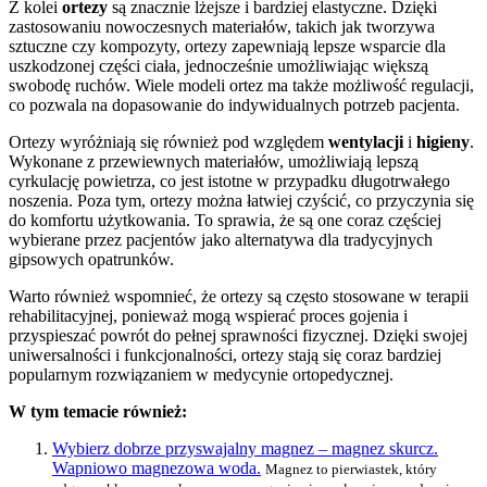
Z kolei
ortezy
są znacznie lżejsze i bardziej elastyczne. Dzięki
zastosowaniu nowoczesnych materiałów, takich jak tworzywa
sztuczne czy kompozyty, ortezy zapewniają lepsze wsparcie dla
uszkodzonej części ciała, jednocześnie umożliwiając większą
swobodę ruchów. Wiele modeli ortez ma także możliwość regulacji,
co pozwala na dopasowanie do indywidualnych potrzeb pacjenta.
Ortezy wyróżniają się również pod względem
wentylacji
i
higieny
.
Wykonane z przewiewnych materiałów, umożliwiają lepszą
cyrkulację powietrza, co jest istotne w przypadku długotrwałego
noszenia. Poza tym, ortezy można łatwiej czyścić, co przyczynia się
do komfortu użytkowania. To sprawia, że są one coraz częściej
wybierane przez pacjentów jako alternatywa dla tradycyjnych
gipsowych opatrunków.
Warto również wspomnieć, że ortezy są często stosowane w terapii
rehabilitacyjnej, ponieważ mogą wspierać proces gojenia i
przyspieszać powrót do pełnej sprawności fizycznej. Dzięki swojej
uniwersalności i funkcjonalności, ortezy stają się coraz bardziej
popularnym rozwiązaniem w medycynie ortopedycznej.
W tym temacie również:
Wybierz dobrze przyswajalny magnez – magnez skurcz.
Wapniowo magnezowa woda.
Magnez to pierwiastek, który