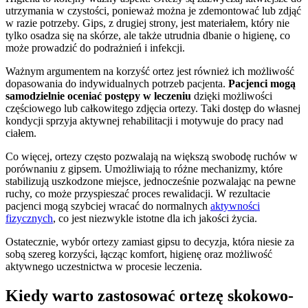
utrzymania w czystości, ponieważ można je zdemontować lub zdjąć
w razie potrzeby. Gips, z drugiej strony, jest materiałem, który nie
tylko osadza się na skórze, ale także utrudnia dbanie o higienę, co
może prowadzić do podrażnień i infekcji.
Ważnym argumentem na korzyść ortez jest również ich możliwość
dopasowania do indywidualnych potrzeb pacjenta.
Pacjenci mogą
samodzielnie oceniać postępy w leczeniu
dzięki możliwości
częściowego lub całkowitego zdjęcia ortezy. Taki dostęp do własnej
kondycji sprzyja aktywnej rehabilitacji i motywuje do pracy nad
ciałem.
Co więcej, ortezy często pozwalają na większą swobodę ruchów w
porównaniu z gipsem. Umożliwiają to różne mechanizmy, które
stabilizują uszkodzone miejsce, jednocześnie pozwalając na pewne
ruchy, co może przyspieszać proces rewalidacji. W rezultacie
pacjenci mogą szybciej wracać do normalnych
aktywności
fizycznych
, co jest niezwykle istotne dla ich jakości życia.
Ostatecznie, wybór ortezy zamiast gipsu to decyzja, która niesie za
sobą szereg korzyści, łącząc komfort, higienę oraz możliwość
aktywnego uczestnictwa w procesie leczenia.
Kiedy warto zastosować ortezę skokowo-