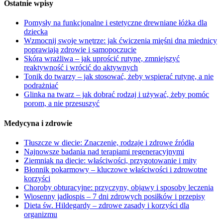
Ostatnie wpisy
Pomysły na funkcjonalne i estetyczne drewniane łóżka dla
dziecka
Wzmocnij swoje wnętrze: jak ćwiczenia mięśni dna miednicy
poprawiają zdrowie i samopoczucie
Skóra wrażliwa – jak uprościć rutynę, zmniejszyć
reaktywność i wrócić do aktywnych
Tonik do twarzy – jak stosować, żeby wspierać rutynę, a nie
podrażniać
Glinka na twarz – jak dobrać rodzaj i używać, żeby pomóc
porom, a nie przesuszyć
Medycyna i zdrowie
Tłuszcze w diecie: Znaczenie, rodzaje i zdrowe źródła
Najnowsze badania nad terapiami regeneracyjnymi
Ziemniak na diecie: właściwości, przygotowanie i mity
Błonnik pokarmowy – kluczowe właściwości i zdrowotne
korzyści
Choroby obturacyjne: przyczyny, objawy i sposoby leczenia
Wiosenny jadłospis – 7 dni zdrowych posiłków i przepisy
Dieta św. Hildegardy – zdrowe zasady i korzyści dla
organizmu