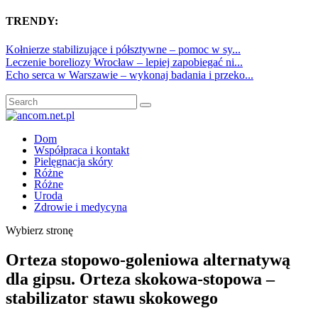
TRENDY:
Kołnierze stabilizujące i półsztywne – pomoc w sy...
Leczenie boreliozy Wrocław – lepiej zapobiegać ni...
Echo serca w Warszawie – wykonaj badania i przeko...
Dom
Współpraca i kontakt
Pielęgnacja skóry
Różne
Różne
Uroda
Zdrowie i medycyna
Wybierz stronę
Orteza stopowo-goleniowa alternatywą
dla gipsu. Orteza skokowa-stopowa –
stabilizator stawu skokowego