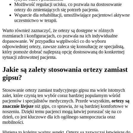
Możliwość regulacji ucisku, co pozwala na dostosowanie
ortezy do zmieniających się potrzeb pacjenta.
Wsparcie dla rehabilitacji, umożliwiające pacjentowi aktywne
uczestnictwo w terapii.
Warto również zaznaczyć, że ortezy są dostępne w różnych
rozmiarach i konfiguracjach, co pozwala na ich indywidualne
dopasowanie. W przypadku wątpliwości co do wyboru
odpowiedniej ortezy, zawsze zaleca się konsultację ze specjalistą,
który pomoże dobrać najlepszą opcję dostosowaną do konkretnej
sytuacji zdrowotnej pacjenta.
Jakie są zalety stosowania ortezy zamiast
gipsu?
Stosowanie ortezy zamiast tradycyjnego gipsu ma wiele istotnych
zalet, które czynią ten wybór coraz bardziej popularnym wśród
pacjentów i specjalistów medycznych. Przede wszystkim,
ortezy są
znacznie lżejsze
niż gips, co sprawia, że są bardziej komfortowe w
noszeniu. Dzięki temu pacjenci mogą łatwiej poruszać się na co
dzień, co jest kluczowe dla ich ogólnego samopoczucia oraz
mobilności.
Higiena to kolejny ważny aspekt. Ortezy są zazwyczaj łatwiejsze do