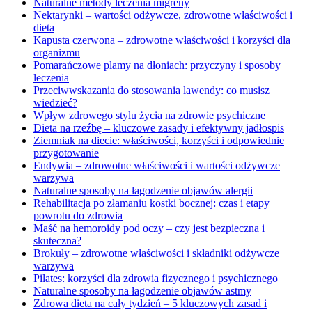
Naturalne metody leczenia migreny
Nektarynki – wartości odżywcze, zdrowotne właściwości i
dieta
Kapusta czerwona – zdrowotne właściwości i korzyści dla
organizmu
Pomarańczowe plamy na dłoniach: przyczyny i sposoby
leczenia
Przeciwwskazania do stosowania lawendy: co musisz
wiedzieć?
Wpływ zdrowego stylu życia na zdrowie psychiczne
Dieta na rzeźbę – kluczowe zasady i efektywny jadłospis
Ziemniak na diecie: właściwości, korzyści i odpowiednie
przygotowanie
Endywia – zdrowotne właściwości i wartości odżywcze
warzywa
Naturalne sposoby na łagodzenie objawów alergii
Rehabilitacja po złamaniu kostki bocznej: czas i etapy
powrotu do zdrowia
Maść na hemoroidy pod oczy – czy jest bezpieczna i
skuteczna?
Brokuły – zdrowotne właściwości i składniki odżywcze
warzywa
Pilates: korzyści dla zdrowia fizycznego i psychicznego
Naturalne sposoby na łagodzenie objawów astmy
Zdrowa dieta na cały tydzień – 5 kluczowych zasad i