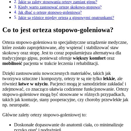
Jakie są zalety stosowania ortezy zamiast gipsu?
Kiedy warto zastosować ortezę skokowo-stopową?
Jak dbać o ortezę stopowo-goleniową?
Jakie są różnice między ortezą a gipsowymi opatrunkami?
Co to jest orteza stopowo-goleniowa?
Orteza stopowo-goleniowa to specjalistyczne urządzenie medyczne,
które zostało zaprojektowane, aby wspierać i stabilizować staw
skokowy oraz stopę. Jest to coraz popularniejsza alternatywa dla
tradycyjnego gipsu, ponieważ oferuje
większy komfort
oraz
mobilność
pacjenta w trakcie leczenia i rehabilitacji.
Dzięki zastosowaniu nowoczesnych materiałów, takich jak
tworzywa sztuczne i kompozyty, ortezy te są nie tylko
lekkie
, ale
również
łatwe w użyciu
. Pacjenci mogą je samodzielnie zakładać i
zdejmować, co znacząco ułatwia codzienne funkcjonowanie. Ortezy
stopowo-goleniowe mogą być stosowane w różnych przypadkach,
takich jak kontuzje, stany pooperacyjne, czy choroby przewlekłe jak
np. neuropatie.
Główne zalety ortezy stopowo-goleniowej to:
Doskonałe dopasowanie do anatomii ciała, co minimalizuje
ryzyko otarć i podrażnień.