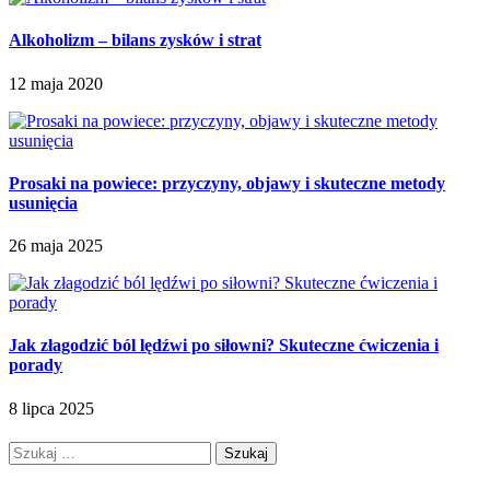
Alkoholizm – bilans zysków i strat
12 maja 2020
Prosaki na powiece: przyczyny, objawy i skuteczne metody
usunięcia
26 maja 2025
Jak złagodzić ból lędźwi po siłowni? Skuteczne ćwiczenia i
porady
8 lipca 2025
Szukaj: