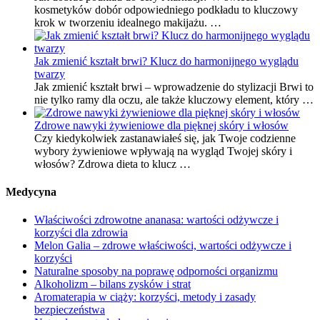
kosmetyków dobór odpowiedniego podkładu to kluczowy
krok w tworzeniu idealnego makijażu. …
Jak zmienić kształt brwi? Klucz do harmonijnego wyglądu
twarzy
Jak zmienić kształt brwi – wprowadzenie do stylizacji Brwi to
nie tylko ramy dla oczu, ale także kluczowy element, który …
Zdrowe nawyki żywieniowe dla pięknej skóry i włosów
Czy kiedykolwiek zastanawiałeś się, jak Twoje codzienne
wybory żywieniowe wpływają na wygląd Twojej skóry i
włosów? Zdrowa dieta to klucz …
Medycyna
Właściwości zdrowotne ananasa: wartości odżywcze i
korzyści dla zdrowia
Melon Galia – zdrowe właściwości, wartości odżywcze i
korzyści
Naturalne sposoby na poprawę odporności organizmu
Alkoholizm – bilans zysków i strat
Aromaterapia w ciąży: korzyści, metody i zasady
bezpieczeństwa