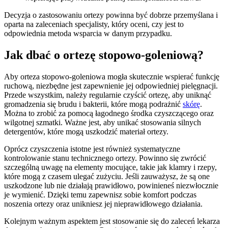
Decyzja o zastosowaniu ortezy powinna być dobrze przemyślana i
oparta na zaleceniach specjalisty, który oceni, czy jest to
odpowiednia metoda wsparcia w danym przypadku.
Jak dbać o ortezę stopowo-goleniową?
Aby orteza stopowo-goleniowa mogła skutecznie wspierać funkcję
ruchową, niezbędne jest zapewnienie jej odpowiedniej pielęgnacji.
Przede wszystkim, należy regularnie czyścić ortezę, aby uniknąć
gromadzenia się brudu i bakterii, które mogą podrażnić
skórę
.
Można to zrobić za pomocą łagodnego środka czyszczącego oraz
wilgotnej szmatki. Ważne jest, aby unikać stosowania silnych
detergentów, które mogą uszkodzić materiał ortezy.
Oprócz czyszczenia istotne jest również systematyczne
kontrolowanie stanu technicznego ortezy. Powinno się zwrócić
szczególną uwagę na elementy mocujące, takie jak klamry i rzepy,
które mogą z czasem ulegać zużyciu. Jeśli zauważysz, że są one
uszkodzone lub nie działają prawidłowo, powinieneś niezwłocznie
je wymienić. Dzięki temu zapewnisz sobie komfort podczas
noszenia ortezy oraz unikniesz jej nieprawidłowego działania.
Kolejnym ważnym aspektem jest stosowanie się do zaleceń lekarza