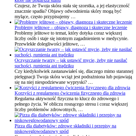
które nie pogarsza stanu
Czujesz, że Twoja skóra stała się szorstka, a jej elastyczność
znacznie spadła? Objawy odwodnienia skóry mogą być
mylące, często przypisujemy …
Problemy jelitowe – objawy, diagnoza i skuteczne leczenie
Problemy jelitowe to temat, który dotyka coraz większej
liczby osób i staje się istotnym zagadnieniem w medycynie.
Przewlekłe dolegliwości jelitowe, …
Oczyszczanie twarzy – jak ustawić mycie, żeby nie nasilać
suchości, rumienia ani trądziku
Czy kiedykolwiek zastanawiałeś się, dlaczego mimo starannej
pielęgnacji Twoja skóra wciąż jest podrażniona lub pojawiają
się na niej niespodziewane wypryski? …
Korzyści z regularnego ćwiczenia fizycznego dla zdrowia
Regularna aktywność fizyczna to klucz do zdrowego i
pełnego życia. W obliczu rosnącego stresu i coraz większej
liczby problemów zdrowotnych, …
Pizza dla diabetyków: zdrowe składniki i przepisy na
niskowęglowodanowy spód