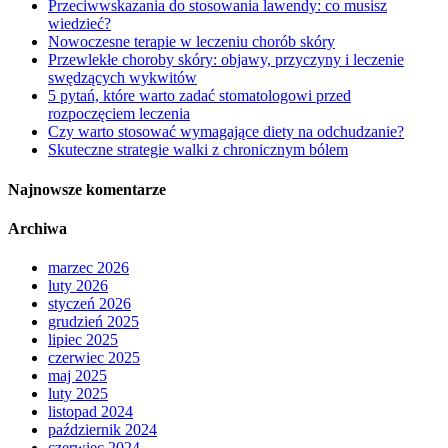
Przeciwwskazania do stosowania lawendy: co musisz
wiedzieć?
Nowoczesne terapie w leczeniu chorób skóry
Przewlekłe choroby skóry: objawy, przyczyny i leczenie
swędzących wykwitów
5 pytań, które warto zadać stomatologowi przed
rozpoczęciem leczenia
Czy warto stosować wymagające diety na odchudzanie?
Skuteczne strategie walki z chronicznym bólem
Najnowsze komentarze
Archiwa
marzec 2026
luty 2026
styczeń 2026
grudzień 2025
lipiec 2025
czerwiec 2025
maj 2025
luty 2025
listopad 2024
październik 2024
czerwiec 2024