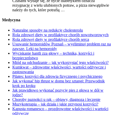
Czasami wydaje się, że bycie diabetykiem oznacza
rezygnację z wielu ulubionych potraw, a pizza niewątpliwie
należy do tych, które potrafią …
Medycyna
Naturalne sposoby na redukcję cholesterolu
Rola zdrowej diety w profilaktyce chorób nowotworowych
Rola zdrowej diety w profilaktyce chorób serca
Usuwanie hemoroidów Poznań – wyeliminuj problem raz na
zawsze. Leki na hemoroidy
Wyciskanie hantli zza głowy – technika, korzyści i
bezpieczeństwo
Miód na odchudzanie – jak wykorzystać jego właściwości?
Kumkwat – zdrowotne właściwości, wartości odżywcze i
zastosowania
Pilates: korzyści dla zdrowia fizycznego i psychicznego
Jak wykonać hip thrust w domu bez sztangi: Przewodnik
krok po kroku
Jak prawidłowo wykonać pozycję pies z głową w dół w
jodze?
Choroby paznokci u rąk – objawy, diagnoza i leczenie
Muzykoterapia – jak działa i jakie przynosi korzyści?
Kapusta romanesco – prozdrowotne właściwości i wartości
odżywcze