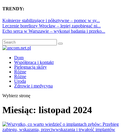
TRENDY:
Kołnierze stabilizujące i półsztywne – pomoc w sy...
Leczenie boreliozy Wrocław – lepiej zapobiegać ni...
Echo serca w Warszawie – wykonaj badania i przeko...
Dom
Współpraca i kontakt
Pielęgnacja skóry
Różne
Różne
Uroda
Zdrowie i medycyna
Wybierz stronę
Miesiąc:
listopad 2024