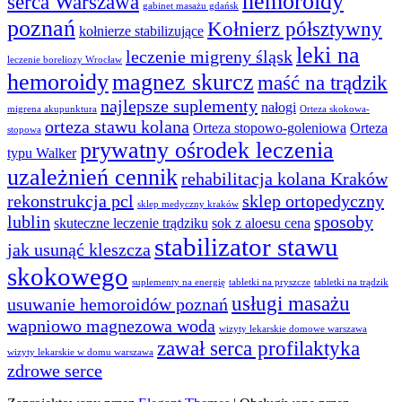
hemoroidy
serca Warszawa
gabinet masażu gdańsk
poznań
Kołnierz półsztywny
kołnierze stabilizujące
leki na
leczenie migreny śląsk
leczenie boreliozy Wrocław
hemoroidy
magnez skurcz
maść na trądzik
najlepsze suplementy
nałogi
migrena akupunktura
Orteza skokowa-
orteza stawu kolana
Orteza stopowo-goleniowa
Orteza
stopowa
prywatny ośrodek leczenia
typu Walker
uzależnień cennik
rehabilitacja kolana Kraków
rekonstrukcja pcl
sklep ortopedyczny
sklep medyczny kraków
lublin
sposoby
skuteczne leczenie trądziku
sok z aloesu cena
stabilizator stawu
jak usunąć kleszcza
skokowego
suplementy na energię
tabletki na pryszcze
tabletki na trądzik
usługi masażu
usuwanie hemoroidów poznań
wapniowo magnezowa woda
wizyty lekarskie domowe warszawa
zawał serca profilaktyka
wizyty lekarskie w domu warszawa
zdrowe serce