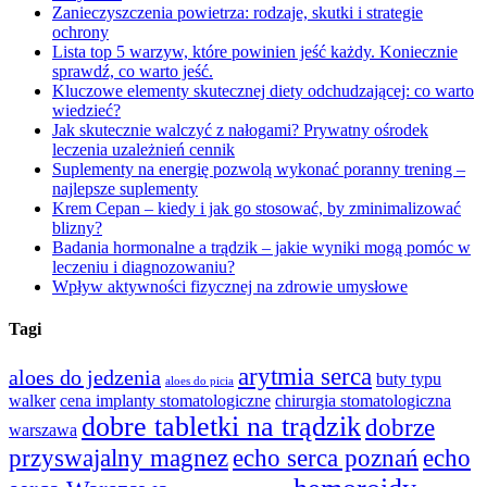
Zanieczyszczenia powietrza: rodzaje, skutki i strategie
ochrony
Lista top 5 warzyw, które powinien jeść każdy. Koniecznie
sprawdź, co warto jeść.
Kluczowe elementy skutecznej diety odchudzającej: co warto
wiedzieć?
Jak skutecznie walczyć z nałogami? Prywatny ośrodek
leczenia uzależnień cennik
Suplementy na energię pozwolą wykonać poranny trening –
najlepsze suplementy
Krem Cepan – kiedy i jak go stosować, by zminimalizować
blizny?
Badania hormonalne a trądzik – jakie wyniki mogą pomóc w
leczeniu i diagnozowaniu?
Wpływ aktywności fizycznej na zdrowie umysłowe
Tagi
arytmia serca
aloes do jedzenia
buty typu
aloes do picia
walker
cena implanty stomatologiczne
chirurgia stomatologiczna
dobre tabletki na trądzik
dobrze
warszawa
przyswajalny magnez
echo serca poznań
echo