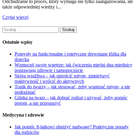
Odchudzanie to proces, który wymaga nie tylko zaangażowania, ale
także odpowiedniej wiedzy i...
Czytaj więcej
Szukaj:
Ostatnie wpisy
Pomysły na funkcjonalne i estetyczne drewniane łóżka dla
dziecka
Wzmocnij swoje wnętrze: jak ćwiczenia mięśni dna miednicy
poprawiają zdrowie i samopoczucie
Skóra wrażliwa – jak uprościć rutynę, zmniejszyć
reaktywność i wrócić do aktywnych
Tonik do twarzy – jak stosować, żeby wspierać rutynę, a nie
podrażniać
Glinka na twarz – jak dobrać rodzaj i używać, żeby pomóc
porom, a nie przesuszyć
Medycyna i zdrowie
Jak pomóc 8-latkowi obniżyć nadwagę? Praktyczne porady
dla rodziców