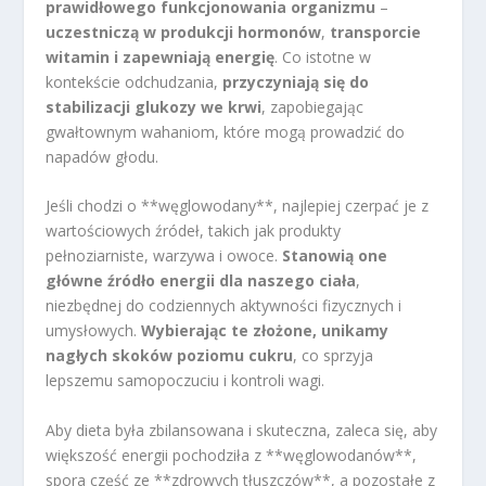
prawidłowego funkcjonowania organizmu
–
uczestniczą w produkcji hormonów
,
transporcie
witamin i zapewniają energię
. Co istotne w
kontekście odchudzania,
przyczyniają się do
stabilizacji glukozy we krwi
, zapobiegając
gwałtownym wahaniom, które mogą prowadzić do
napadów głodu.
Jeśli chodzi o **węglowodany**, najlepiej czerpać je z
wartościowych źródeł, takich jak produkty
pełnoziarniste, warzywa i owoce.
Stanowią one
główne źródło energii dla naszego ciała
,
niezbędnej do codziennych aktywności fizycznych i
umysłowych.
Wybierając te złożone, unikamy
nagłych skoków poziomu cukru
, co sprzyja
lepszemu samopoczuciu i kontroli wagi.
Aby dieta była zbilansowana i skuteczna, zaleca się, aby
większość energii pochodziła z **węglowodanów**,
spora część ze **zdrowych tłuszczów**, a pozostałe z