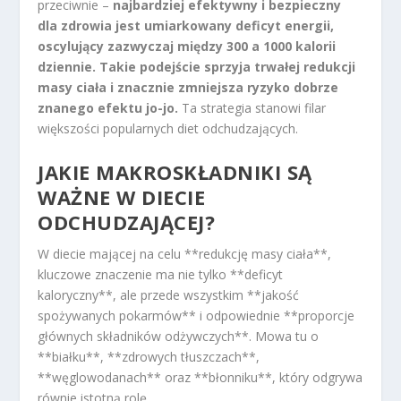
przeciwnie –
najbardziej efektywny i bezpieczny
dla zdrowia jest umiarkowany deficyt energii,
oscylujący zazwyczaj między 300 a 1000 kalorii
dziennie.
Takie podejście sprzyja trwałej redukcji
masy ciała i znacznie zmniejsza ryzyko dobrze
znanego efektu jo-jo.
Ta strategia stanowi filar
większości popularnych diet odchudzających.
JAKIE MAKROSKŁADNIKI SĄ
WAŻNE W
DIECIE
ODCHUDZAJĄCEJ
?
W diecie mającej na celu **redukcję masy ciała**,
kluczowe znaczenie ma nie tylko **deficyt
kaloryczny**, ale przede wszystkim **jakość
spożywanych pokarmów** i odpowiednie **proporcje
głównych składników odżywczych**. Mowa tu o
**białku**, **zdrowych tłuszczach**,
**węglowodanach** oraz **błonniku**, który odgrywa
równie istotną rolę.