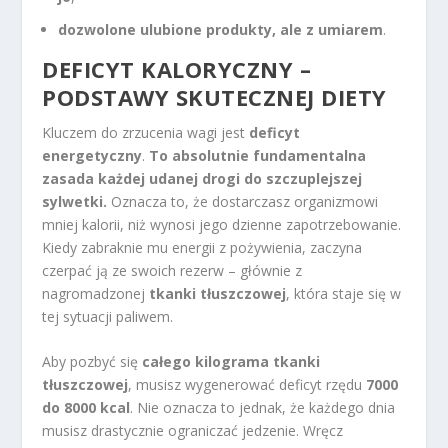
dozwolone ulubione produkty, ale z umiarem
.
DEFICYT KALORYCZNY –
PODSTAWY SKUTECZNEJ DIETY
Kluczem do zrzucenia wagi jest
deficyt
energetyczny
.
To absolutnie fundamentalna
zasada każdej udanej drogi do szczuplejszej
sylwetki.
Oznacza to, że dostarczasz organizmowi
mniej kalorii, niż wynosi jego dzienne zapotrzebowanie.
Kiedy zabraknie mu energii z pożywienia, zaczyna
czerpać ją ze swoich rezerw – głównie z
nagromadzonej
tkanki tłuszczowej
, która staje się w
tej sytuacji paliwem.
Aby pozbyć się
całego kilograma tkanki
tłuszczowej
, musisz wygenerować deficyt rzędu
7000
do 8000 kcal
. Nie oznacza to jednak, że każdego dnia
musisz drastycznie ograniczać jedzenie. Wręcz