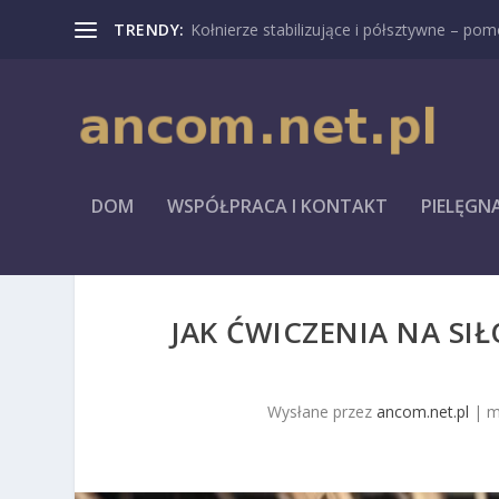
TRENDY:
Kołnierze stabilizujące i półsztywne – pomo
DOM
WSPÓŁPRACA I KONTAKT
PIELĘGN
JAK ĆWICZENIA NA S
Wysłane przez
ancom.net.pl
|
m