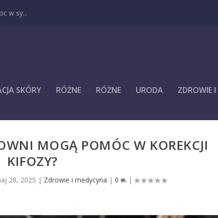
c w sy...
ACJA SKÓRY
RÓŻNE
RÓŻNE
URODA
ZDROWIE 
IŁOWNI MOGĄ POMÓC W KOREKCJI
KIFOZY?
aj 28, 2025
|
Zdrowie i medycyna
|
0
|