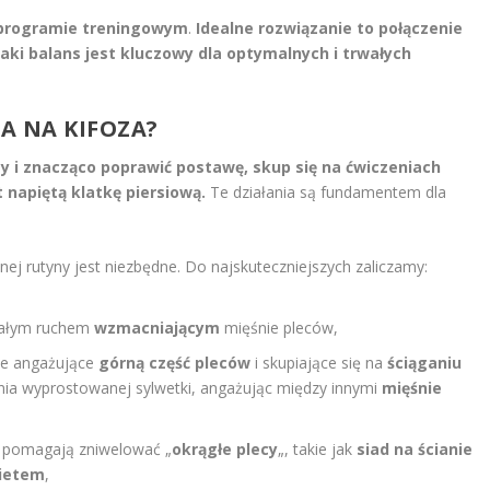
programie treningowym
.
Idealne rozwiązanie to połączenie
aki balans jest kluczowy dla optymalnych i trwałych
IA NA KIFOZA?
zy
i znacząco
poprawić postawę
, skup się na
ćwiczeniach
t napiętą klatkę piersiową
.
Te działania są fundamentem dla
j rutyny jest niezbędne. Do najskuteczniejszych zaliczamy:
onałym ruchem
wzmacniającym
mięśnie pleców,
te angażujące
górną część pleców
i skupiające się na
ściąganiu
ania wyprostowanej sylwetki, angażując między innymi
mięśnie
e pomagają zniwelować „
okrągłe plecy
„, takie jak
siad na ścianie
ietem
,