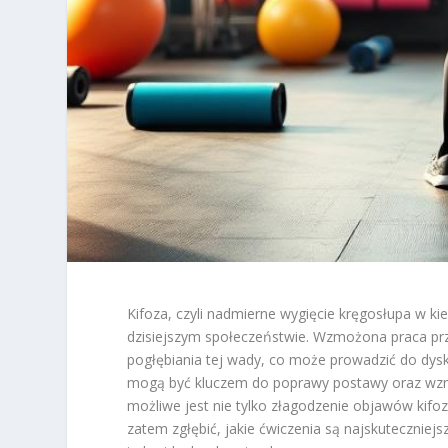
Kifoza, czyli nadmierne wygięcie kręgosłupa w ki
dzisiejszym społeczeństwie. Wzmożona praca przy
pogłębiania tej wady, co może prowadzić do dysk
mogą być kluczem do poprawy postawy oraz wzmo
możliwe jest nie tylko złagodzenie objawów kifoz
zatem zgłębić, jakie ćwiczenia są najskuteczniejs