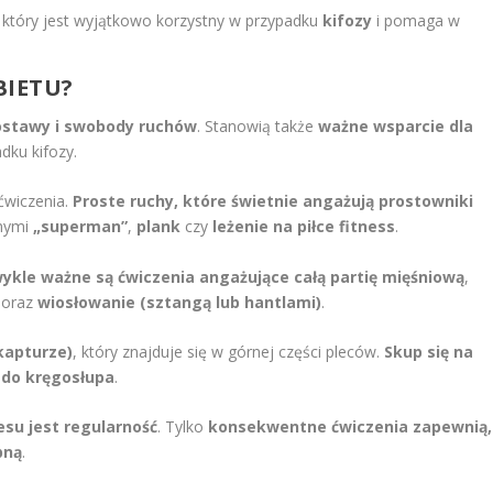
, który jest wyjątkowo korzystny w przypadku
kifozy
i pomaga w
BIETU?
ostawy i swobody ruchów
. Stanowią także
ważne wsparcie dla
adku kifozy.
ćwiczenia.
Proste ruchy, które świetnie angażują prostowniki
nnymi
„superman”
,
plank
czy
leżenie na piłce fitness
.
ykle ważne są ćwiczenia angażujące całą partię mięśniową
,
oraz
wiosłowanie (sztangą lub hantlami)
.
kapturze)
, który znajduje się w górnej części pleców.
Skup się na
j do kręgosłupa
.
su jest regularność
. Tylko
konsekwentne ćwiczenia zapewnią,
bną
.