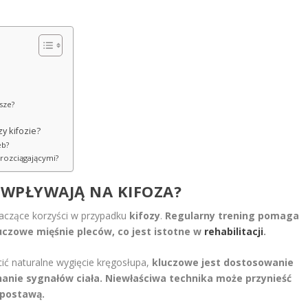
sze?
y kifozie?
eb?
 rozciągającymi?
 WPŁYWAJĄ NA KIFOZA?
naczące korzyści w przypadku
kifozy
.
Regularny trening pomaga
czowe mięśnie pleców, co jest istotne w
rehabilitacji
.
ć naturalne wygięcie kręgosłupa,
kluczowe jest dostosowanie
hanie sygnałów ciała.
Niewłaściwa technika może przynieść
 postawą.