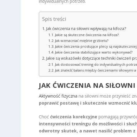
indywidualnych potrzeb.
Spis treści
Jak ćwiczenia na siłowni wpływają na kifoza?
Jakie są skuteczne ćwiczenia na kifoza?
Jak wzmacniać mięśnie grzbietu?
Jakie ćwiczenia prostujące plecy są najskuteczniej
Jakie ćwiczenia stabilizujące warto wykonywać?
Jakie są wskazówki dotyczące techniki ćwiczeń prz
Jak dostosować trening do indywidualnych potrz
Jak znaleźć balans między ćwiczeniami siłowymi a
JAK ĆWICZENIA NA SIŁOWNI
Aktywność fizyczna
na siłowni może przynieść z
poprawić postawę i skutecznie wzmocnić klu
Choć
ćwiczenia korekcyjne
pomagają przywróci
intensywności treningu do możliwości i słuc
odwrotny skutek, a nawet nasilić problem z