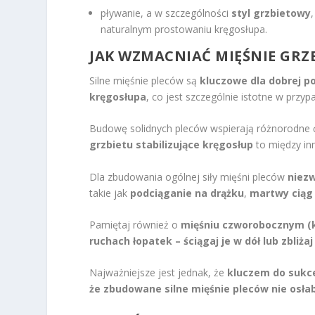
pływanie, a w szczególności
styl grzbietowy
naturalnym prostowaniu kręgosłupa.
JAK WZMACNIAĆ MIĘŚNIE GRZ
Silne mięśnie pleców są
kluczowe dla dobrej p
kręgosłupa
, co jest szczególnie istotne w przyp
Budowę solidnych pleców wspierają różnorodne 
grzbietu stabilizujące kręgosłup
to między i
Dla zbudowania ogólnej siły mięśni pleców
niezw
takie jak
podciąganie na drążku
,
martwy ciąg
Pamiętaj również o
mięśniu czworobocznym (
ruchach łopatek – ściągaj je w dół lub zbliża
Najważniejsze jest jednak, że
kluczem do sukce
że zbudowane silne mięśnie pleców nie osła