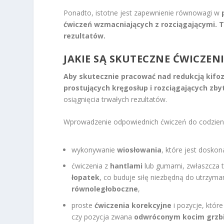
Ponadto, istotne jest zapewnienie równowagi w
ćwiczeń wzmacniających z rozciągającymi.
T
rezultatów.
JAKIE SĄ SKUTECZNE ĆWICZEN
Aby skutecznie pracować nad
redukcją kifo
prostujących kręgosłup
i
rozciągających zby
osiągnięcia trwałych rezultatów.
Wprowadzenie odpowiednich ćwiczeń do codzienne
wykonywanie
wiosłowania
, które jest dosk
ćwiczenia z
hantlami
lub gumami, zwłaszcza 
łopatek
, co buduje siłę niezbędną do utrzym
równoległoboczne
,
proste
ćwiczenia korekcyjne
i pozycje, któr
czy pozycja zwana
odwróconym kocim grzb