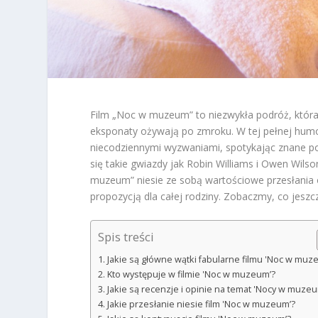
Film „Noc w muzeum” to niezwykła podróż, która 
eksponaty ożywają po zmroku. W tej pełnej humoru
niecodziennymi wyzwaniami, spotykając znane pos
się takie gwiazdy jak Robin Williams i Owen Wils
muzeum” niesie ze sobą wartościowe przesłania o 
propozycją dla całej rodziny. Zobaczmy, co jeszc
Spis treści
Jakie są główne wątki fabularne filmu 'Noc w muz
Kto występuje w filmie 'Noc w muzeum’?
Jakie są recenzje i opinie na temat 'Nocy w muzeu
Jakie przesłanie niesie film 'Noc w muzeum’?