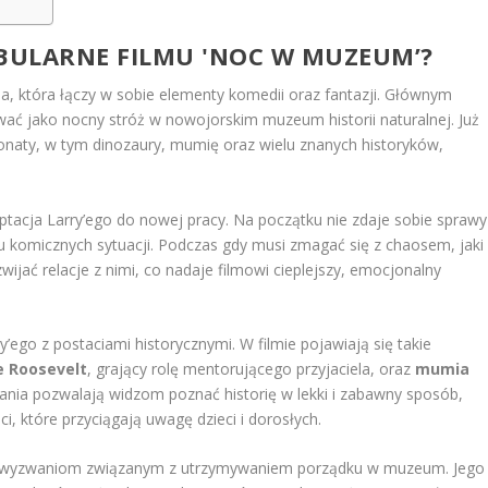
ABULARNE FILMU 'NOC W MUZEUM’?
a, która łączy w sobie elementy komedii oraz fantazji. Głównym
wać jako nocny stróż w nowojorskim muzeum historii naturalnej. Już
onaty, w tym dinozaury, mumię oraz wielu znanych historyków,
acja Larry’ego do nowej pracy. Na początku nie zdaje sobie sprawy
u komicznych sytuacji. Podczas gdy musi zmagać się z chaosem, jaki
jać relacje z nimi, co nadaje filmowi cieplejszy, emocjonalny
’ego z postaciami historycznymi. W filmie pojawiają się takie
e Roosevelt
, grający rolę mentorującego przyjaciela, oraz
mumia
tkania pozwalają widzom poznać historię w lekki i zabawny sposób,
, które przyciągają uwagę dzieci i dorosłych.
oła wyzwaniom związanym z utrzymywaniem porządku w muzeum. Jego