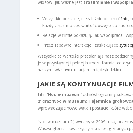
widzów, jak ważne jest
zrozumienie i współpr
Wszystkie postacie, niezależnie od ich
różnic
, 
każdy z nas ma coś wartościowego do zaofer
Relacje w filmie pokazują, jak współpraca i w
Przez zabawne interakcje i zaskakujące
sytuac
Wszystkie te wartości przesłaniają nasz codzien
je w przystępnej i pełnej humoru formie, co czyni t
naszymi własnymi relacjami międzyludzkimi.
JAKIE SĄ KONTYNUACJE FI
Film
’Noc w muzeum’
odniósł ogromny sukces,
2′
oraz
’Noc w muzeum: Tajemnica grobowca
wprowadzając nowe wątki i postacie, które wzbo
’Noc w muzeum 2′, wydany w 2009 roku, przenosi 
Waszyngtonie. Towarzyszy mu szereg znanych pos