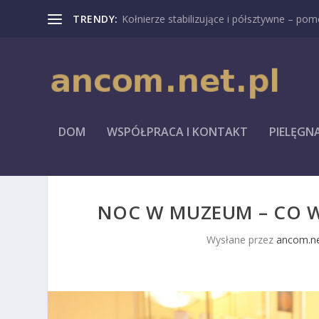
TRENDY:
Kołnierze stabilizujące i półsztywne – pomo
DOM
WSPÓŁPRACA I KONTAKT
PIELĘGN
NOC W MUZEUM – CO W
Wysłane przez
ancom.ne