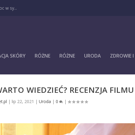
c w sy...
ACJA SKÓRY
RÓŻNE
RÓŻNE
URODA
ZDROWIE 
ARTO WIEDZIEĆ? RECENZJA FILMU
t.pl
|
lip 22, 2021
|
Uroda
|
0
|