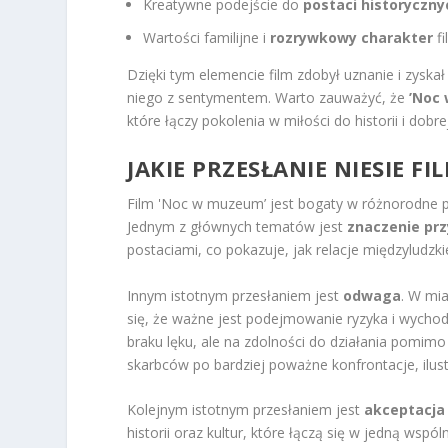
Kreatywne podejście do
postaci historyczny
Wartości familijne i
rozrywkowy charakter
fi
Dzięki tym elemencie film zdobył uznanie i zyska
niego z sentymentem. Warto zauważyć, że
’Noc
które łączy pokolenia w miłości do historii i dobr
JAKIE PRZESŁANIE NIESIE F
Film 'Noc w muzeum’ jest bogaty w różnorodne p
Jednym z głównych tematów jest
znaczenie prz
postaciami, co pokazuje, jak relacje międzyludzk
Innym istotnym przesłaniem jest
odwaga
. W mi
się, że ważne jest podejmowanie ryzyka i wychod
braku lęku, ale na zdolności do działania pom
skarbców po bardziej poważne konfrontacje, ilustr
Kolejnym istotnym przesłaniem jest
akceptacja
historii oraz kultur, które łączą się w jedną wsp