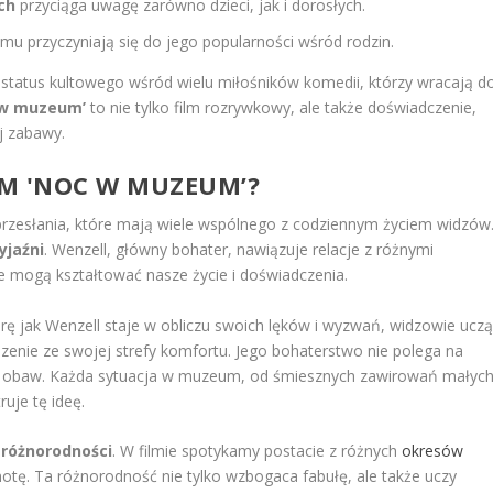
ch
przyciąga uwagę zarówno dzieci, jak i dorosłych.
lmu przyczyniają się do jego popularności wśród rodzin.
ł status kultowego wśród wielu miłośników komedii, którzy wracają d
 w muzeum’
to nie tylko film rozrywkowy, ale także doświadczenie,
ej zabawy.
ILM 'NOC W MUZEUM’?
rzesłania, które mają wiele wspólnego z codziennym życiem widzów
yjaźni
. Wenzell, główny bohater, nawiązuje relacje z różnymi
ie mogą kształtować nasze życie i doświadczenia.
arę jak Wenzell staje w obliczu swoich lęków i wyzwań, widzowie ucz
zenie ze swojej strefy komfortu. Jego bohaterstwo nie polega na
imo obaw. Każda sytuacja w muzeum, od śmiesznych zawirowań małyc
uje tę ideę.
 różnorodności
. W filmie spotykamy postacie z różnych
okresów
ólnotę. Ta różnorodność nie tylko wzbogaca fabułę, ale także uczy