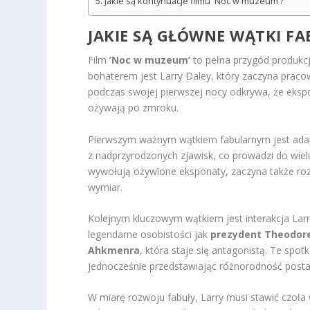
Jakie są kontynuacje filmu 'Noc w muzeum’?
JAKIE SĄ GŁÓWNE WĄTKI F
Film
’Noc w muzeum’
to pełna przygód produkcj
bohaterem jest Larry Daley, który zaczyna praco
podczas swojej pierwszej nocy odkrywa, że eksp
ożywają po zmroku.
Pierwszym ważnym wątkiem fabularnym jest adapt
z nadprzyrodzonych zjawisk, co prowadzi do wiel
wywołują ożywione eksponaty, zaczyna także rozwi
wymiar.
Kolejnym kluczowym wątkiem jest interakcja Larry
legendarne osobistości jak
prezydent Theodor
Ahkmenra
, która staje się antagonistą. Te spo
jednocześnie przedstawiając różnorodność postaci
W miarę rozwoju fabuły, Larry musi stawić cz