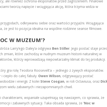
 nocy, ale również ochrona eksponatów przed zagrożeniem. Finałowe
iami tworzą napięcie i wciągająca akcję, która trzyma widza w
rzygodach, odkrywaniu siebie oraz wartości przyjaźni. Wciągająca
wia, że jest to pozycja idealna na wspólne rodzinne seanse filmowe.
'NOC W MUZEUM’?
stróża Larry’ego Daley’a odgrywa
Ben Stiller
. Jego postać staje prze
 zmian, które zachodzą w nudnym muzeum historii naturalnej w
aktorów, którzy wprowadzają niepowtarzalny klimat do tej produkcji.
który gra rolę Teodora Roosevelt’a – jednego z żywych eksponatów.
 ciepło do całej fabuły.
Owen Wilson
, odgrywający postać
wobodzie i energii. Z kolei
Steve Coogan
, w roli Octaviusa, oraz
Dic
dzom wielu zabawnych i niezapomnianych chwil.
 i charakterami, wspaniale uzupełniają się nawzajem, co sprawia, że
n emocji i zabawnych sytuacji. Taka obsada sprawia, że
’Noc w