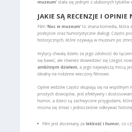
muzeum’
stała się jednym z ulubionych tytułów 
JAKIE SĄ RECENZJE I OPINI
Film
’Noc w muzeum’
to znana komedia, która z
podejście oraz humorystyczne dialogi. Często po
historycznych, które ożywają w muzeum po zmrok
Krytycy chwalą dzieło za jego zdolność do łączen
się bawić, ale również dowiedzieć się czegoś now
ambitnym dziełem
, a jego największą mocą jes
idealny na rodzinne wieczory filmowe.
Opinie widzów często skupiają się na wspólnym 
prostych dowcipów, jest efektywny i dostosowany
humor, a dzieci są zachwycone przygodami, które 
można się śmiać i jednocześnie odkrywać histori
Film jest doceniany za
lekkość i humor
, co c