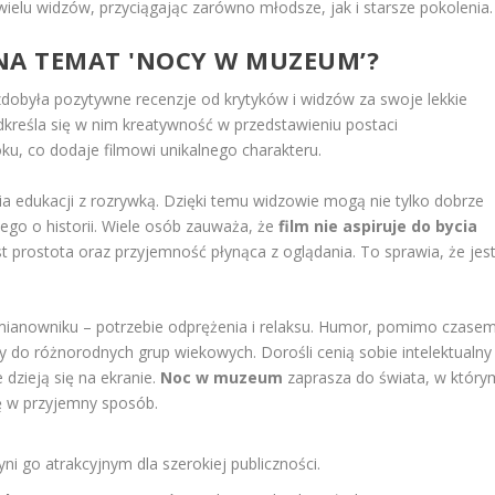
wielu widzów, przyciągając zarówno młodsze, jak i starsze pokolenia.
E NA TEMAT 'NOCY W MUZEUM’?
dobyła pozytywne recenzje od krytyków i widzów za swoje lekkie
dkreśla się w nim kreatywność w przedstawieniu postaci
u, co dodaje filmowi unikalnego charakteru.
ia edukacji z rozrywką. Dzięki temu widzowie mogą nie tylko dobrze
ego o historii. Wiele osób zauważa, że
film nie aspiruje do bycia
t prostota oraz przyjemność płynąca z oglądania. To sprawia, że jes
mianowniku – potrzebie odprężenia i relaksu. Humor, pomimo czase
 do różnorodnych grup wiekowych. Dorośli cenią sobie intelektualny
dzieją się na ekranie.
Noc w muzeum
zaprasza do świata, w który
ę w przyjemny sposób.
zyni go atrakcyjnym dla szerokiej publiczności.