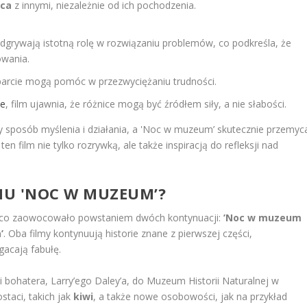
aca
z innymi, niezależnie od ich pochodzenia.
odgrywają istotną rolę w rozwiązaniu problemów, co podkreśla, że
owania.
sparcie mogą pomóc w przezwyciężaniu trudności.
je
, film ujawnia, że różnice mogą być źródłem siły, a nie słabości.
ny sposób myślenia i działania, a 'Noc w muzeum’ skutecznie przemyc
en film nie tylko rozrywką, ale także inspiracją do refleksji nad
LMU 'NOC W MUZEUM’?
 co zaowocowało powstaniem dwóch kontynuacji:
’Noc w muzeum
’
. Oba filmy kontynuują historie znane z pierwszej części,
gacają fabułę.
bohatera, Larry’ego Daley’a, do Muzeum Historii Naturalnej w
taci, takich jak
kiwi
, a także nowe osobowości, jak na przykład