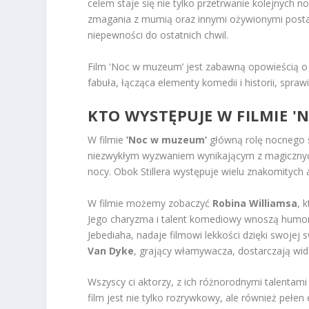
celem staje się nie tylko przetrwanie kolejnych
zmagania z mumią oraz innymi ożywionymi postac
niepewności do ostatnich chwil.
Film 'Noc w muzeum’ jest zabawną opowieścią o p
fabuła, łącząca elementy komedii i historii, spra
KTO WYSTĘPUJE W FILMIE 
W filmie
’Noc w muzeum’
główną rolę nocnego 
niezwykłym wyzwaniem wynikającym z magicznych
nocy. Obok Stillera występuje wielu znakomitych 
W filmie możemy zobaczyć
Robina Williamsa
, 
Jego charyzma i talent komediowy wnoszą humor i
Jebediaha, nadaje filmowi lekkości dzięki swojej s
Van Dyke
, grający włamywacza, dostarczają wi
Wszyscy ci aktorzy, z ich różnorodnymi talentami
film jest nie tylko rozrywkowy, ale również pełe