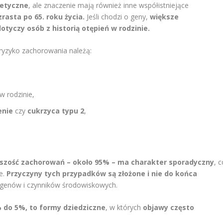
netyczne
, ale znaczenie mają również inne współistniejące
rasta po 65. roku życia.
Jeśli chodzi o geny,
większe
yczy osób z historią otępień w rodzinie.
ryzyko zachorowania należą:
w rodzinie,
enie
czy
cukrzyca typu 2
,
zość zachorowań – około 95% – ma charakter sporadyczny
, 
e.
Przyczyny tych przypadków są złożone i nie do końca
ji genów i czynników środowiskowych.
% do 5%, to formy dziedziczne
, w których
objawy często