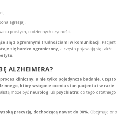
ni,
ona agresja),
niu prostych, codziennych czynności.
że się z ogromnymi trudnościami w komunikacji.
Pacjent
staje się bardzo ograniczony
, a często pojawiają się także
petytu
.
BĘ ALZHEIMERA?
roces kliniczny, a nie tylko pojedyncze badanie.
Często
zinnego, który wstępnie ocenia stan pacjenta i w razie
alistą może być
neurolog
lub
psychiatra
; do tego ostatniego
wysoką precyzją, dochodzącą nawet do 90%.
Obejmuje ono