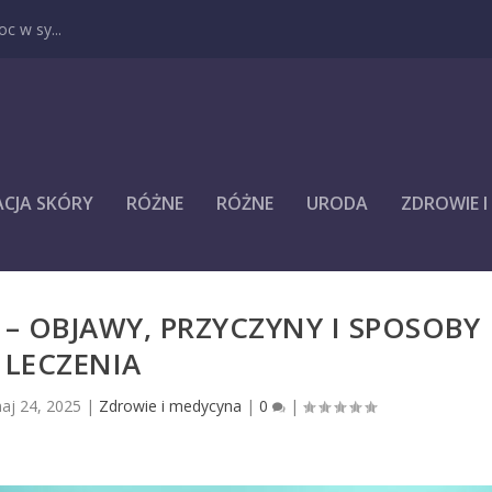
c w sy...
ACJA SKÓRY
RÓŻNE
RÓŻNE
URODA
ZDROWIE 
– OBJAWY, PRZYCZYNY I SPOSOBY
LECZENIA
aj 24, 2025
|
Zdrowie i medycyna
|
0
|