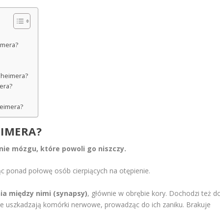
eimera?
zheimera?
mera?
heimera?
EIMERA?
ie mózgu, które powoli go niszczy.
ąc ponad połowę osób cierpiących na otępienie.
ia między nimi (synapsy)
, głównie w obrębie kory. Dochodzi też d
óre uszkadzają komórki nerwowe, prowadząc do ich zaniku. Brakuje