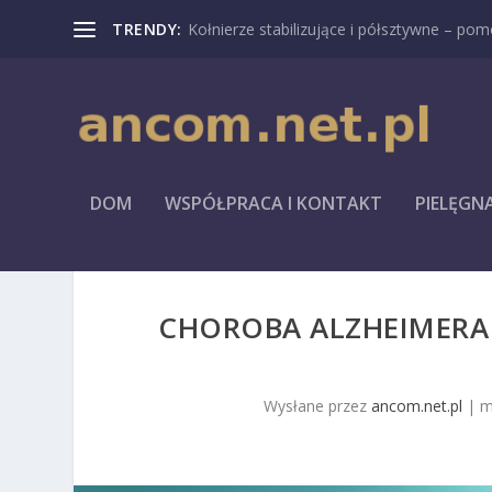
TRENDY:
Kołnierze stabilizujące i półsztywne – pomo
DOM
WSPÓŁPRACA I KONTAKT
PIELĘGN
CHOROBA ALZHEIMERA 
Wysłane przez
ancom.net.pl
|
m