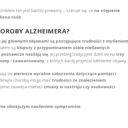
roblem ten jest bardzo poważny – szacuje się, że
na otępienie
liona osób.
CHOROBY ALZHEIMERA?
a jej głównymi objawami są postępujące trudności z myślenie
nałem są
kłopoty z przypominaniem sobie niedawnych
 poznawcze nasilają się
. Jej przebieg tradycyjnie dzieli się na
trzy
wany
i
zaawansowany
, z których każdy przynosi odmienne objawy.
iają się
pierwsze wyraźne zaburzenia dotyczące pamięci i
otknięte chorobą mogą mieć
trudności ze znalezieniem
czenie zauważa również
zmiany w nastroju czy osobowości
nie silniejszym nasileniem symptomów.