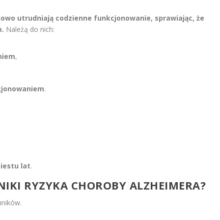
iowo utrudniają codzienne funkcjonowanie, sprawiając, że
m.
Należą do nich:
eniem
,
kcjonowaniem
.
iestu lat
.
NNIKI RYZYKA CHOROBY ALZHEIMERA?
nników.