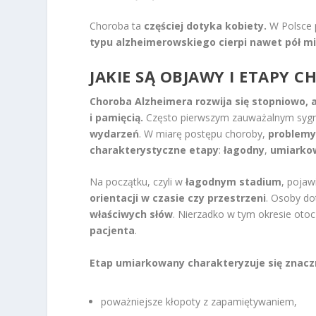
Choroba ta
częściej dotyka kobiety.
W Polsce p
typu alzheimerowskiego cierpi nawet pół mi
JAKIE SĄ OBJAWY I ETAPY 
Choroba Alzheimera rozwija się stopniowo, 
i pamięcią.
Często pierwszym zauważalnym syg
wydarzeń
. W miarę postępu choroby,
problemy
charakterystyczne etapy
:
łagodny
,
umiarko
Na początku, czyli w
łagodnym stadium
, pojaw
orientacji w czasie czy przestrzeni
. Osoby d
właściwych słów
. Nierzadko w tym okresie oto
pacjenta
.
Etap umiarkowany charakteryzuje się znacz
poważniejsze kłopoty z zapamiętywaniem,