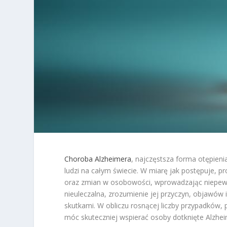
Choroba Alzheimera
, najczęstsza forma otępieni
ludzi na całym świecie. W miarę jak postępuje, p
oraz zmian w osobowości, wprowadzając niepewność
nieuleczalna, zrozumienie jej przyczyn, objawów 
skutkami. W obliczu rosnącej liczby przypadków, p
móc skuteczniej wspierać osoby dotknięte Alzhei