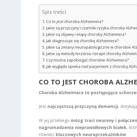
Spis treści
Co to jest choroba Alzheimera?
Jakie są przyczyny i czynniki ryzyka choroby Alzh
Jakie są objawy i etapy choroby Alzheimera?
Jak diagnozuje się chorobę Alzheimera?
Jakie są zmiany neuropatologiczne w chorobie Al
Jakie są metody leczenia i terapii choroby Alzhei
Czy można zapobiegać chorobie Alzheimera?
Jak wygląda opieka nad pacjentem z chorobą Alz
CO TO JEST CHOROBA ALZH
Choroba Alzheimera to postępujące schorzen
Jest
najczęstszą przyczyną demencji
, dotykaj
W jej przebiegu
mózg traci neurony i połączen
nagromadzenia nieprawidłowych białek
, kt
również
kluczowych neuroprzekaźników
.