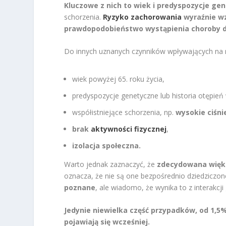
Kluczowe z nich to wiek i predyspozycje ge
schorzenia.
Ryzyko zachorowania
wyraźnie wz
prawdopodobieństwo wystąpienia choroby dot
Do innych uznanych czynników wpływających na 
wiek powyżej 65. roku życia,
predyspozycje genetyczne lub historia otępień 
współistniejące schorzenia, np.
wysokie ciśni
brak
aktywności fizycznej
,
izolacja społeczna.
Warto jednak zaznaczyć, że
zdecydowana więks
oznacza, że nie są one bezpośrednio dziedziczon
poznane
, ale wiadomo, że wynika to z interakc
Jedynie niewielka część przypadków, od 1,5
pojawiają się wcześniej.