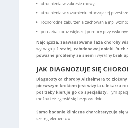
utrudnienia w zakresie mowy,
utrudnienia w rozumieniu otaczającej przestrze
różnorodne zaburzenia zachowania (np. wzmoż
potrzeba coraz większej pomocy przy wykonywa
Najcięższa, zaawansowana faza choroby wią
wymaga już
stałej, całodobowej opieki
.
Ruch 
poważne problemy ze snem
i wyraźny
brak a
JAK DIAGNOZUJE SIĘ CHORO
Diagnostyka choroby Alzheimera to złożony p
pierwszym krokiem jest wizyta u lekarza rod
potrzeby kieruje go do specjalisty.
Tym specj
można też zgłosić się bezpośrednio.
Samo badanie kliniczne charakteryzuje się 
szereg elementów: