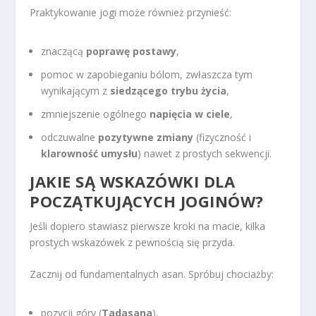
Praktykowanie jogi może również przynieść:
znaczącą
poprawę postawy
,
pomoc w zapobieganiu bólom, zwłaszcza tym
wynikającym z
siedzącego trybu życia
,
zmniejszenie ogólnego
napięcia w ciele
,
odczuwalne
pozytywne zmiany
(fizyczność i
klarowność umysłu
) nawet z prostych sekwencji.
JAKIE SĄ WSKAZÓWKI DLA
POCZĄTKUJĄCYCH JOGINÓW?
Jeśli dopiero stawiasz pierwsze kroki na macie, kilka
prostych wskazówek z pewnością się przyda.
Zacznij od fundamentalnych asan. Spróbuj chociażby:
pozycji góry (
Tadasana
),