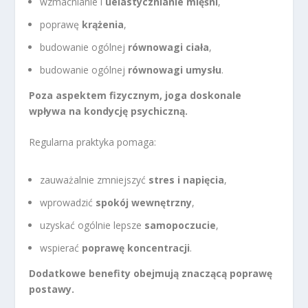
wzmacnianie i
uelastycznianie mięśni
,
poprawę
krążenia
,
budowanie ogólnej
równowagi ciała
,
budowanie ogólnej
równowagi umysłu
.
Poza aspektem fizycznym, joga doskonale
wpływa na kondycję psychiczną.
Regularna praktyka pomaga:
zauważalnie zmniejszyć
stres i napięcia
,
wprowadzić
spokój wewnętrzny
,
uzyskać ogólnie lepsze
samopoczucie
,
wspierać
poprawę koncentracji
.
Dodatkowe benefity obejmują znaczącą poprawę
postawy.