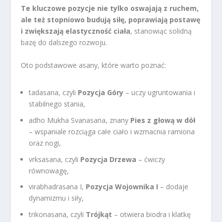
Te kluczowe pozycje nie tylko oswajają z ruchem,
ale też stopniowo budują siłę, poprawiają postawę
i zwiększają elastyczność ciała
, stanowiąc solidną
bazę do dalszego rozwoju.
Oto podstawowe asany, które warto poznać:
tadasana, czyli
Pozycja Góry
– uczy ugruntowania i
stabilnego stania,
adho Mukha Svanasana, znany
Pies z głową w dół
– wspaniale rozciąga całe ciało i wzmacnia ramiona
oraz nogi,
vrksasana, czyli
Pozycja Drzewa
– ćwiczy
równowagę,
virabhadrasana I,
Pozycja Wojownika I
– dodaje
dynamizmu i siły,
trikonasana, czyli
Trójkąt
– otwiera biodra i klatkę