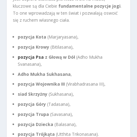
kluczowe są dla Ciebie
fundamentalne pozycje jogi
.
To one wprowadzają w ten świat i pozwalają oswoić
się z ruchem własnego ciała.
pozycja Kota
(Marjaryasana),
pozycja Krowy
(Bitilasana),
pozycja Psa
z Głową w Dół
(Adho Mukha
Svanasana),
Adho Mukha Sukhasana
,
pozycja Wojownika III
(Virabhadrasana III),
siad Skrzyżny
(Sukhasana),
pozycja Góry
(Tadasana),
pozycja Trupa
(Savasana),
pozycja Dziecka
(Balasana),
pozycja Trójkąta
(Utthita Trikonasana).