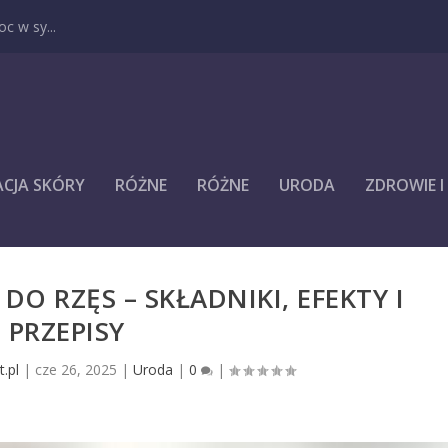
c w sy...
ACJA SKÓRY
RÓŻNE
RÓŻNE
URODA
ZDROWIE 
 RZĘS – SKŁADNIKI, EFEKTY I
PRZEPISY
.pl
|
cze 26, 2025
|
Uroda
|
0
|