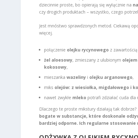
dziecinnie proste, bo opierają się wyłącznie na
na
czy drogich produktach – wszystko, czego potr
Jest mnóstwo sprawdzonych metod. Ciekawą opcją 
więcej.
połączenie
olejku rycynowego
z zawartością
żel aloesowy
, zmieszany z ulubionym
olejem
kokosowy
,
mieszanka
wazeliny
i
olejku arganowego
,
miks
olejów: z wiesiołka, migdałowego i 
nawet zwykłe
mleko
potrafi zdziałać cuda dla 
Dlaczego te proste mikstury działają tak dobrze? 
bogate w substancje, które doskonale
odży
bardziej odporne
.
Ich regularne stosowanie
ODŻYWKA Z OLEJKIEM RYCY