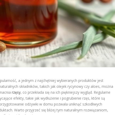
larność, a jednym z najchętniej wybieranych produktów jest
 naturalnych składników, takich jak olejek rycynowy czy aloes, można
zmacnia
rzęsy
, co przekłada się na ich piękniejszy wygląd. Regularne
ające efekty, takie jak wydłużenie i pogrubienie rzęs, które są
e przygotowanie odżywki w domu pozwala uniknąć szkodliwych
ktach. Warto przyjrzeć się bliżej tym naturalnym rozwiązaniom,