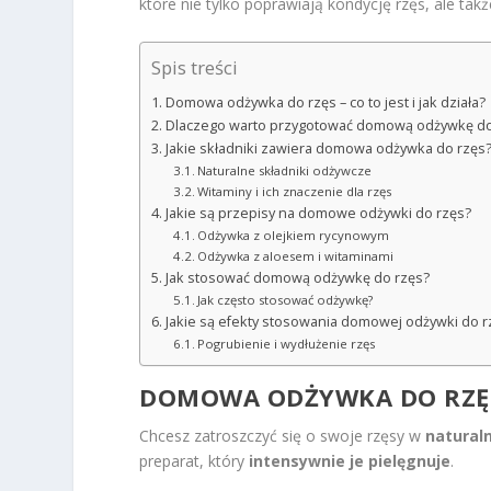
które nie tylko poprawiają kondycję rzęs, ale takż
Spis treści
Domowa odżywka do rzęs – co to jest i jak działa?
Dlaczego warto przygotować domową odżywkę do
Jakie składniki zawiera domowa odżywka do rzęs
Naturalne składniki odżywcze
Witaminy i ich znaczenie dla rzęs
Jakie są przepisy na domowe odżywki do rzęs?
Odżywka z olejkiem rycynowym
Odżywka z aloesem i witaminami
Jak stosować domową odżywkę do rzęs?
Jak często stosować odżywkę?
Jakie są efekty stosowania domowej odżywki do r
Pogrubienie i wydłużenie rzęs
DOMOWA ODŻYWKA DO RZĘS –
Chcesz zatroszczyć się o swoje rzęsy w
natural
preparat, który
intensywnie je pielęgnuje
.