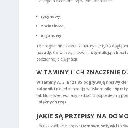
Szczególnie cenione są w tym kontekście:
rycynowy
,
z wiesiołka
,
arganowy
.
Te drogocenne składniki natury nie tylko dogłębn
nasady
. Co więcej, aktywnie
stymulują ich nat
codziennej pielęgnacji.
WITAMINY I ICH ZNACZENIE D
Witaminy A, E, B12 i B5 odgrywają niezwykle 
składniki
nie tylko nadają włoskom
siłę i spręż
tak kluczowe jest, aby zadbać o odpowiednią po
i pięknych rzęs.
JAKIE SĄ PRZEPISY NA DOM
Chcesz zadbać o rzęsy?
Domowe odżywki
to św