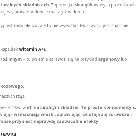
turalnych składnikach
. Zapomnij o skomplikowanych procedurach
zebujesz, prawdopodobnie masz już w domu.
jest miks olejów, ale to nie wszystko! Możliwości jest znacznie
 kapsułek
witamin A
+E
,
 roślinnym
– tu świetnie sprawdzi się na przykład
arganowy
lub
kokosowego
,
naszych rzęs.
Sekret tkwi w ich
naturalnym składzie
.
Te proste komponenty s
wiają i wzmacniają włoski
, sprawiając, że stają się
zdrowsze i
 może przynieść naprawdę
zauważalne efekty
.
NOWYM