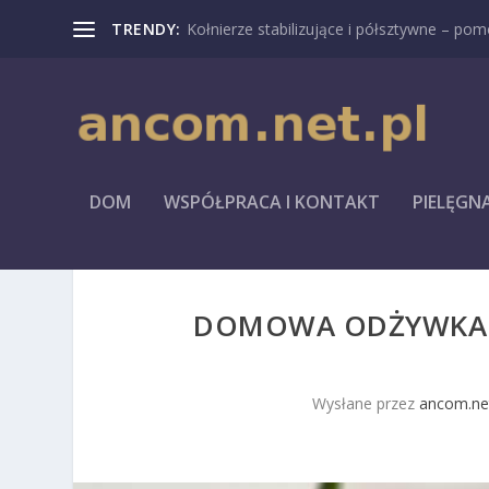
TRENDY:
Kołnierze stabilizujące i półsztywne – pomo
DOM
WSPÓŁPRACA I KONTAKT
PIELĘGN
DOMOWA ODŻYWKA DO
Wysłane przez
ancom.net