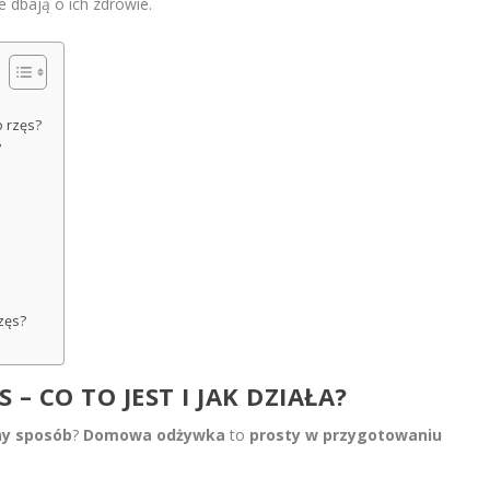
e dbają o ich zdrowie.
 rzęs?
?
zęs?
 CO TO JEST I JAK DZIAŁA?
ny sposób
?
Domowa odżywka
to
prosty w przygotowaniu