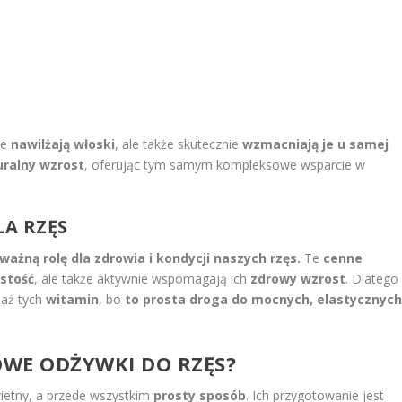
ie
nawilżają włoski
, ale także skutecznie
wzmacniają je u samej
uralny wzrost
, oferując tym samym kompleksowe wsparcie w
LA RZĘS
ważną rolę dla zdrowia i kondycji naszych rzęs.
Te
cenne
ystość
, ale także aktywnie wspomagają ich
zdrowy wzrost
. Dlatego
daż tych
witamin
, bo
to prosta droga do mocnych, elastycznyc
OWE ODŻYWKI DO RZĘS?
ietny, a przede wszystkim
prosty sposób
. Ich przygotowanie jest