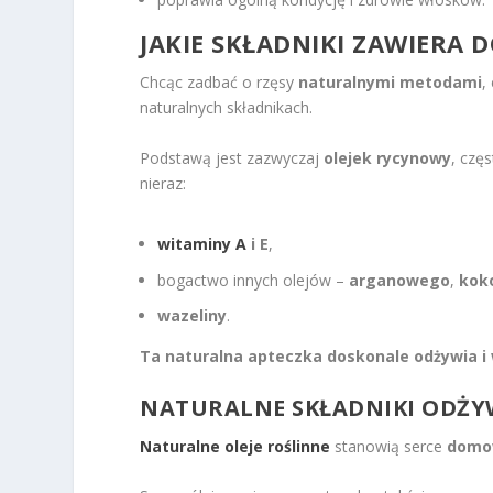
JAKIE SKŁADNIKI ZAWIERA
Chcąc zadbać o rzęsy
naturalnymi metodami
,
naturalnych składnikach.
Podstawą jest zazwyczaj
olejek rycynowy
, czę
nieraz:
witaminy A
i E
,
bogactwo innych olejów –
arganowego
,
kok
wazeliny
.
Ta naturalna apteczka doskonale odżywia i 
NATURALNE SKŁADNIKI ODŻY
Naturalne oleje roślinne
stanowią serce
domo