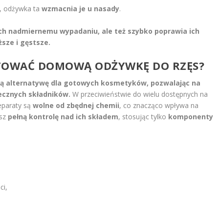
ęs, odżywka ta
wzmacnia je u nasady
.
ich nadmiernemu wypadaniu, ale też szybko poprawia ich
ższe i gęstsze.
TOWAĆ DOMOWĄ ODŻYWKĘ DO RZĘS?
łą alternatywę dla gotowych kosmetyków, pozwalając na
iecznych składników.
W przeciwieństwie do wielu dostępnych na
eparaty są
wolne od zbędnej chemii
, co znacząco wpływa na
asz
pełną kontrolę nad ich składem
, stosując tylko
komponenty
ci,