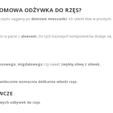
 DOMOWA ODŻYWKA DO RZĘS?
 często sięgamy po
domowe mieszanki
. Ich sekret tkwi w prostych,
sto w parze z
aloesem
. Do tych bazowych komponentów dodaje się
osowego
,
migdałowego
czy nawet
zwykłą oliwę z oliwek
,
widocznie wzmacnia delikatne włoski rzęs.
WCZE
wych odżywek do rzęs
.