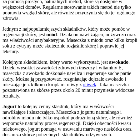
za pomocą prostych, naturalnych metod, które są dostępne w
większości domów. Regularne stosowanie takich metod nie tylko
poprawia wygląd skóry, ale również przyczynia się do jej ogólnego
zdrowia.
Jednym z najpopularniejszych składników, który może pomóc w
regeneracji skóry, jest
miód
. Działa on nawilżająco, odżywczo oraz
ma właściwości antybakteryjne. Maseczka z miodu oraz kilku kropli
soku z cytryny może skutecznie rozjaśnić skórę i poprawić jej
teksturę.
Kolejnym składnikiem, który warto wykorzystać, jest
awokado
.
Dzięki wysokiej zawartości zdrowych tłuszczy i witaminy E,
maseczka z awokado doskonale nawilża i regeneruje suche partie
skóry. Można ją przygotować, rozgniatając dojrzałe awokado i
mieszając je z kilkoma kroplami oliwy z
oliwek
. Taka maseczka
pozostawiona na skórze przez około 20 minut przyniesie widoczne
rezultaty.
Jogurt
to kolejny cenny składnik, który ma właściwości
nawilżające i złuszczające. Maseczka z jogurtu naturalnego i
odrobiny miodu nie tylko uspokoi podrażnioną skórę, ale również
wspomoże naturalny proces regeneracji. Dzięki obecności kwasu
mlekowego, jogurt pomaga w usuwaniu martwego naskórka oraz
dostarcza skórze potrzebnych składników odżywczych.