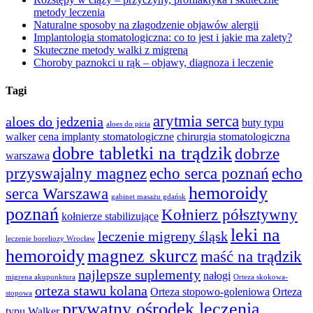
metody leczenia
Naturalne sposoby na złagodzenie objawów alergii
Implantologia stomatologiczna: co to jest i jakie ma zalety?
Skuteczne metody walki z migreną
Choroby paznokci u rąk – objawy, diagnoza i leczenie
Tagi
arytmia serca
aloes do jedzenia
buty typu
aloes do picia
walker
cena implanty stomatologiczne
chirurgia stomatologiczna
dobre tabletki na trądzik
dobrze
warszawa
przyswajalny magnez
echo serca poznań
echo
hemoroidy
serca Warszawa
gabinet masażu gdańsk
poznań
Kołnierz półsztywny
kołnierze stabilizujące
leki na
leczenie migreny śląsk
leczenie boreliozy Wrocław
hemoroidy
magnez skurcz
maść na trądzik
najlepsze suplementy
nałogi
migrena akupunktura
Orteza skokowa-
orteza stawu kolana
Orteza stopowo-goleniowa
Orteza
stopowa
prywatny ośrodek leczenia
typu Walker