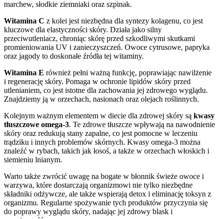
marchew, słodkie ziemniaki oraz szpinak.
Witamina C
z kolei jest niezbędna dla syntezy kolagenu, co jest
kluczowe dla elastyczności skóry. Działa jako silny
przeciwutleniacz, chroniąc skórę przed szkodliwymi skutkami
promieniowania UV i zanieczyszczeń. Owoce cytrusowe, papryka
oraz jagody to doskonałe źródła tej witaminy.
Witamina E
również pełni ważną funkcję, poprawiając nawilżenie
i regenerację skóry. Pomaga w ochronie lipidów skóry przed
utlenianiem, co jest istotne dla zachowania jej zdrowego wyglądu.
Znajdziemy ją w orzechach, nasionach oraz olejach roślinnych.
Kolejnym ważnym elementem w diecie dla zdrowej skóry są
kwasy
tłuszczowe omega-3
. Te zdrowe tłuszcze wpływają na nawodnienie
skóry oraz redukują stany zapalne, co jest pomocne w leczeniu
trądziku i innych problemów skórnych. Kwasy omega-3 można
znaleźć w rybach, takich jak łosoś, a także w orzechach włoskich i
siemieniu lnianym.
Warto także zwrócić uwagę na bogate w błonnik świeże owoce i
warzywa, które dostarczają organizmowi nie tylko niezbędne
składniki odżywcze, ale także wspierają detox i eliminację toksyn z
organizmu. Regularne spożywanie tych produktów przyczynia się
do poprawy wyglądu skóry, nadając jej zdrowy blask i