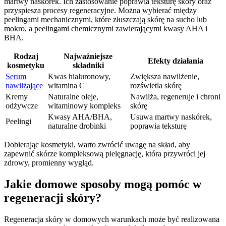
martwy naskórek. Ich zastosowanie poprawia teksturę skóry oraz
przyspiesza procesy regeneracyjne. Można wybierać między
peelingami mechanicznymi, które złuszczają skórę na sucho lub
mokro, a peelingami chemicznymi zawierającymi kwasy AHA i
BHA.
Rodzaj
Najważniejsze
Efekty działania
kosmetyku
składniki
Serum
Kwas hialuronowy,
Zwiększa nawilżenie,
nawilżające
witamina C
rozświetla skórę
Kremy
Naturalne oleje,
Nawilża, regeneruje i chroni
odżywcze
witaminowy kompleks
skórę
Kwasy AHA/BHA,
Usuwa martwy naskórek,
Peelingi
naturalne drobinki
poprawia teksturę
Dobierając kosmetyki, warto zwrócić uwagę na skład, aby
zapewnić skórze kompleksową pielęgnację, która przywróci jej
zdrowy, promienny wygląd.
Jakie domowe sposoby mogą pomóc w
regeneracji skóry?
Regeneracja skóry w domowych warunkach może być realizowana