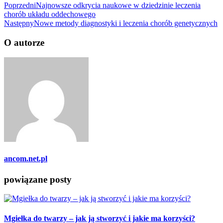
Poprzedni
Najnowsze odkrycia naukowe w dziedzinie leczenia
chorób układu oddechowego
Następny
Nowe metody diagnostyki i leczenia chorób genetycznych
O autorze
ancom.net.pl
powiązane posty
Mgiełka do twarzy – jak ją stworzyć i jakie ma korzyści?