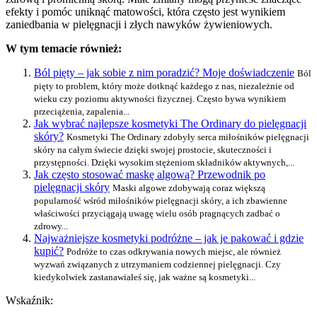
efekty i pomóc uniknąć matowości, która często jest wynikiem
zaniedbania w pielęgnacji i złych nawyków żywieniowych.
W tym temacie również:
Ból pięty – jak sobie z nim poradzić? Moje doświadczenie
Ból
pięty to problem, który może dotknąć każdego z nas, niezależnie od
wieku czy poziomu aktywności fizycznej. Często bywa wynikiem
przeciążenia, zapalenia...
Jak wybrać najlepsze kosmetyki The Ordinary do pielęgnacji
skóry?
Kosmetyki The Ordinary zdobyły serca miłośników pielęgnacji
skóry na całym świecie dzięki swojej prostocie, skuteczności i
przystępności. Dzięki wysokim stężeniom składników aktywnych,...
Jak często stosować maskę algową? Przewodnik po
pielęgnacji skóry
Maski algowe zdobywają coraz większą
popularność wśród miłośników pielęgnacji skóry, a ich zbawienne
właściwości przyciągają uwagę wielu osób pragnących zadbać o
zdrowy...
Najważniejsze kosmetyki podróżne – jak je pakować i gdzie
kupić?
Podróże to czas odkrywania nowych miejsc, ale również
wyzwań związanych z utrzymaniem codziennej pielęgnacji. Czy
kiedykolwiek zastanawiałeś się, jak ważne są kosmetyki...
Wskaźnik: