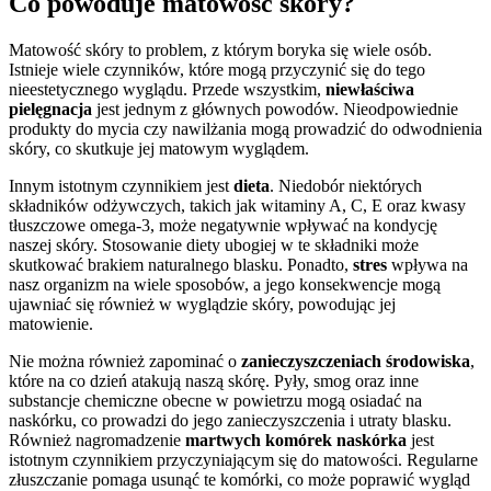
Co powoduje matowość skóry?
Matowość skóry to problem, z którym boryka się wiele osób.
Istnieje wiele czynników, które mogą przyczynić się do tego
nieestetycznego wyglądu. Przede wszystkim,
niewłaściwa
pielęgnacja
jest jednym z głównych powodów. Nieodpowiednie
produkty do mycia czy nawilżania mogą prowadzić do odwodnienia
skóry, co skutkuje jej matowym wyglądem.
Innym istotnym czynnikiem jest
dieta
. Niedobór niektórych
składników odżywczych, takich jak witaminy A, C, E oraz kwasy
tłuszczowe omega-3, może negatywnie wpływać na kondycję
naszej skóry. Stosowanie diety ubogiej w te składniki może
skutkować brakiem naturalnego blasku. Ponadto,
stres
wpływa na
nasz organizm na wiele sposobów, a jego konsekwencje mogą
ujawniać się również w wyglądzie skóry, powodując jej
matowienie.
Nie można również zapominać o
zanieczyszczeniach środowiska
,
które na co dzień atakują naszą skórę. Pyły, smog oraz inne
substancje chemiczne obecne w powietrzu mogą osiadać na
naskórku, co prowadzi do jego zanieczyszczenia i utraty blasku.
Również nagromadzenie
martwych komórek naskórka
jest
istotnym czynnikiem przyczyniającym się do matowości. Regularne
złuszczanie pomaga usunąć te komórki, co może poprawić wygląd