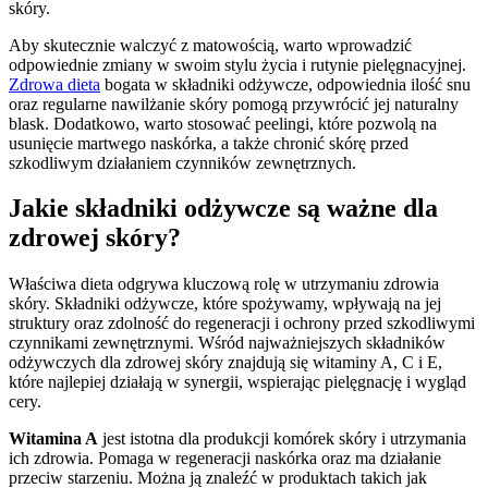
skóry.
Aby skutecznie walczyć z matowością, warto wprowadzić
odpowiednie zmiany w swoim stylu życia i rutynie pielęgnacyjnej.
Zdrowa dieta
bogata w składniki odżywcze, odpowiednia ilość snu
oraz regularne nawilżanie skóry pomogą przywrócić jej naturalny
blask. Dodatkowo, warto stosować peelingi, które pozwolą na
usunięcie martwego naskórka, a także chronić skórę przed
szkodliwym działaniem czynników zewnętrznych.
Jakie składniki odżywcze są ważne dla
zdrowej skóry?
Właściwa dieta odgrywa kluczową rolę w utrzymaniu zdrowia
skóry. Składniki odżywcze, które spożywamy, wpływają na jej
struktury oraz zdolność do regeneracji i ochrony przed szkodliwymi
czynnikami zewnętrznymi. Wśród najważniejszych składników
odżywczych dla zdrowej skóry znajdują się witaminy A, C i E,
które najlepiej działają w synergii, wspierając pielęgnację i wygląd
cery.
Witamina A
jest istotna dla produkcji komórek skóry i utrzymania
ich zdrowia. Pomaga w regeneracji naskórka oraz ma działanie
przeciw starzeniu. Można ją znaleźć w produktach takich jak