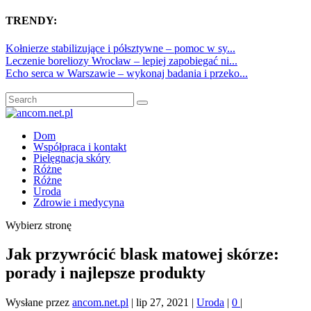
TRENDY:
Kołnierze stabilizujące i półsztywne – pomoc w sy...
Leczenie boreliozy Wrocław – lepiej zapobiegać ni...
Echo serca w Warszawie – wykonaj badania i przeko...
Dom
Współpraca i kontakt
Pielęgnacja skóry
Różne
Różne
Uroda
Zdrowie i medycyna
Wybierz stronę
Jak przywrócić blask matowej skórze:
porady i najlepsze produkty
Wysłane przez
ancom.net.pl
|
lip 27, 2021
|
Uroda
|
0
|