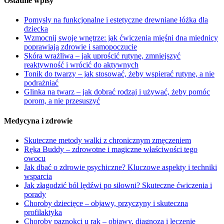
Ostatnie wpisy
Pomysły na funkcjonalne i estetyczne drewniane łóżka dla
dziecka
Wzmocnij swoje wnętrze: jak ćwiczenia mięśni dna miednicy
poprawiają zdrowie i samopoczucie
Skóra wrażliwa – jak uprościć rutynę, zmniejszyć
reaktywność i wrócić do aktywnych
Tonik do twarzy – jak stosować, żeby wspierać rutynę, a nie
podrażniać
Glinka na twarz – jak dobrać rodzaj i używać, żeby pomóc
porom, a nie przesuszyć
Medycyna i zdrowie
Skuteczne metody walki z chronicznym zmęczeniem
Ręka Buddy – zdrowotne i magiczne właściwości tego
owocu
Jak dbać o zdrowie psychiczne? Kluczowe aspekty i techniki
wsparcia
Jak złagodzić ból lędźwi po siłowni? Skuteczne ćwiczenia i
porady
Choroby dziecięce – objawy, przyczyny i skuteczna
profilaktyka
Choroby paznokci u rąk – objawy, diagnoza i leczenie