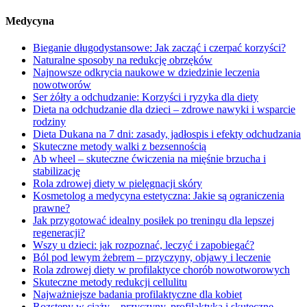
Medycyna
Bieganie długodystansowe: Jak zacząć i czerpać korzyści?
Naturalne sposoby na redukcję obrzęków
Najnowsze odkrycia naukowe w dziedzinie leczenia
nowotworów
Ser żółty a odchudzanie: Korzyści i ryzyka dla diety
Dieta na odchudzanie dla dzieci – zdrowe nawyki i wsparcie
rodziny
Dieta Dukana na 7 dni: zasady, jadłospis i efekty odchudzania
Skuteczne metody walki z bezsennością
Ab wheel – skuteczne ćwiczenia na mięśnie brzucha i
stabilizację
Rola zdrowej diety w pielęgnacji skóry
Kosmetolog a medycyna estetyczna: Jakie są ograniczenia
prawne?
Jak przygotować idealny posiłek po treningu dla lepszej
regeneracji?
Wszy u dzieci: jak rozpoznać, leczyć i zapobiegać?
Ból pod lewym żebrem – przyczyny, objawy i leczenie
Rola zdrowej diety w profilaktyce chorób nowotworowych
Skuteczne metody redukcji cellulitu
Najważniejsze badania profilaktyczne dla kobiet
Rozstępy w ciąży – przyczyny, profilaktyka i skuteczne