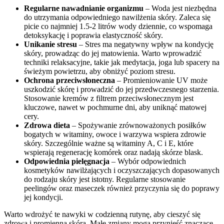
Regularne nawadnianie organizmu
– Woda jest niezbędna
do utrzymania odpowiedniego nawilżenia skóry. Zaleca się
picie co najmniej 1.5-2 litrów wody dziennie, co wspomaga
detoksykację i poprawia elastyczność skóry.
Unikanie stresu
– Stres ma negatywny wpływ na kondycję
skóry, prowadząc do jej matowienia. Warto wprowadzić
techniki relaksacyjne, takie jak medytacja, joga lub spacery na
świeżym powietrzu, aby obniżyć poziom stresu.
Ochrona przeciwsłoneczna
– Promieniowanie UV może
uszkodzić skórę i prowadzić do jej przedwczesnego starzenia.
Stosowanie kremów z filtrem przeciwsłonecznym jest
kluczowe, nawet w pochmurne dni, aby uniknąć matowej
cery.
Zdrowa dieta
– Spożywanie zrównoważonych posiłków
bogatych w witaminy, owoce i warzywa wspiera zdrowie
skóry. Szczególnie ważne są witaminy A, C i E, które
wspierają regenerację komórek oraz nadają skórze blask.
Odpowiednia pielęgnacja
– Wybór odpowiednich
kosmetyków nawilżających i oczyszczających dopasowanych
do rodzaju skóry jest istotny. Regularne stosowanie
peelingów oraz maseczek również przyczynia się do poprawy
jej kondycji.
Warto wdrożyć te nawyki w codzienną rutynę, aby cieszyć się
zdrową i promienną skórą. Małe zmiany mogą przynieść znaczące