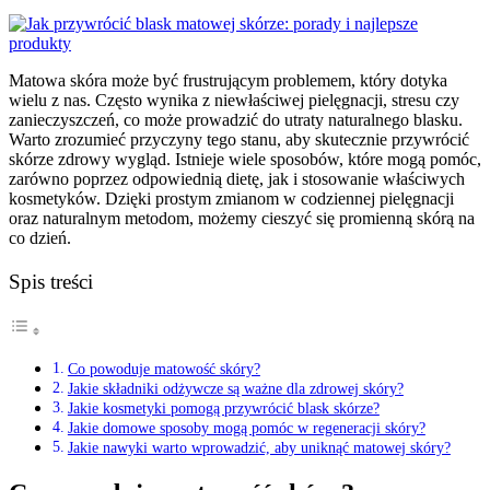
Matowa skóra może być frustrującym problemem, który dotyka
wielu z nas. Często wynika z niewłaściwej pielęgnacji, stresu czy
zanieczyszczeń, co może prowadzić do utraty naturalnego blasku.
Warto zrozumieć przyczyny tego stanu, aby skutecznie przywrócić
skórze zdrowy wygląd. Istnieje wiele sposobów, które mogą pomóc,
zarówno poprzez odpowiednią dietę, jak i stosowanie właściwych
kosmetyków. Dzięki prostym zmianom w codziennej pielęgnacji
oraz naturalnym metodom, możemy cieszyć się promienną skórą na
co dzień.
Spis treści
Co powoduje matowość skóry?
Jakie składniki odżywcze są ważne dla zdrowej skóry?
Jakie kosmetyki pomogą przywrócić blask skórze?
Jakie domowe sposoby mogą pomóc w regeneracji skóry?
Jakie nawyki warto wprowadzić, aby uniknąć matowej skóry?