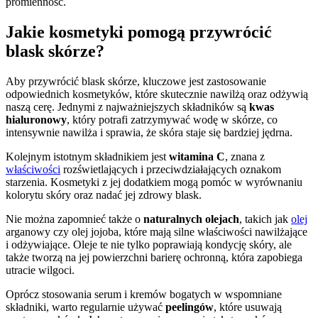
promienność.
Jakie kosmetyki pomogą przywrócić
blask skórze?
Aby przywrócić blask skórze, kluczowe jest zastosowanie
odpowiednich kosmetyków, które skutecznie nawilżą oraz odżywią
naszą cerę. Jednymi z najważniejszych składników są
kwas
hialuronowy
, który potrafi zatrzymywać wodę w skórze, co
intensywnie nawilża i sprawia, że skóra staje się bardziej jędrna.
Kolejnym istotnym składnikiem jest
witamina C
, znana z
właściwości
rozświetlających i przeciwdziałających oznakom
starzenia. Kosmetyki z jej dodatkiem mogą pomóc w wyrównaniu
kolorytu skóry oraz nadać jej zdrowy blask.
Nie można zapomnieć także o
naturalnych olejach
, takich jak
olej
arganowy czy olej jojoba, które mają silne właściwości nawilżające
i odżywiające. Oleje te nie tylko poprawiają kondycję skóry, ale
także tworzą na jej powierzchni barierę ochronną, która zapobiega
utracie wilgoci.
Oprócz stosowania serum i kremów bogatych w wspomniane
składniki, warto regularnie używać
peelingów
, które usuwają