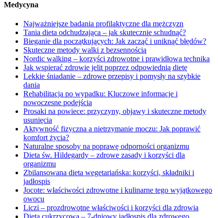
Medycyna
Najważniejsze badania profilaktyczne dla mężczyzn
Tania dieta odchudzająca – jak skutecznie schudnąć?
Bieganie dla początkujących: Jak zacząć i uniknąć błędów?
Skuteczne metody walki z bezsennością
Nordic walking – korzyści zdrowotne i prawidłowa technika
Jak wspierać zdrowie jelit poprzez odpowiednią dietę
Lekkie śniadanie – zdrowe przepisy i pomysły na szybkie
dania
Rehabilitacja po wypadku: Kluczowe informacje i
nowoczesne podejścia
Prosaki na powiece: przyczyny, objawy i skuteczne metody
usunięcia
Aktywność fizyczna a nietrzymanie moczu: Jak poprawić
komfort życia?
Naturalne sposoby na poprawę odporności organizmu
Dieta św. Hildegardy – zdrowe zasady i korzyści dla
organizmu
Zbilansowana dieta wegetariańska: korzyści, składniki i
jadłospis
Jocote: właściwości zdrowotne i kulinarne tego wyjątkowego
owocu
Liczi – prozdrowotne właściwości i korzyści dla zdrowia
Dieta cukrzycowa – 7-dniowy jadłospis dla zdrowego