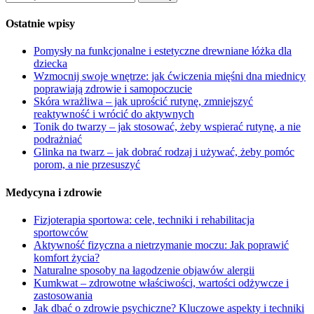
Ostatnie wpisy
Pomysły na funkcjonalne i estetyczne drewniane łóżka dla
dziecka
Wzmocnij swoje wnętrze: jak ćwiczenia mięśni dna miednicy
poprawiają zdrowie i samopoczucie
Skóra wrażliwa – jak uprościć rutynę, zmniejszyć
reaktywność i wrócić do aktywnych
Tonik do twarzy – jak stosować, żeby wspierać rutynę, a nie
podrażniać
Glinka na twarz – jak dobrać rodzaj i używać, żeby pomóc
porom, a nie przesuszyć
Medycyna i zdrowie
Fizjoterapia sportowa: cele, techniki i rehabilitacja
sportowców
Aktywność fizyczna a nietrzymanie moczu: Jak poprawić
komfort życia?
Naturalne sposoby na łagodzenie objawów alergii
Kumkwat – zdrowotne właściwości, wartości odżywcze i
zastosowania
Jak dbać o zdrowie psychiczne? Kluczowe aspekty i techniki