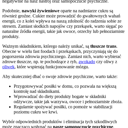
negatywnie na nasz nastrój oraz samopoczucie psychiczne.
Podobnie,
nawyki żywieniowe
oparte na nadmiarze cukru są
również groźne. Cukier może prowadzić do gwałtownych wahań
energii, co z kolei wpływa na naszą zdolność do radzenia sobie ze
stresem. Zamiast słodkich napojów czy przekąsek, warto sięgać po
naturalne źródła energii, takie jak owoce, orzechy lub pełnoziarniste
produkty.
Ważnym składnikiem, którego należy unikać, są
tłuszcze trans
.
Obecne w wielu fast foodach i przekąskach, przyczyniają się do
pogorszenia zdrowia psychicznego. Zamiast nich, warto wybierać
zdrowe tłuszcze, np. te pochodzące z ryb,
awokado
czy oliwy z
oliwek
, które wspierają funkcjonowanie mózgu.
Aby skuteczniej dbać o swoje zdrowie psychiczne, warto także:
Przygotowywać posiłki w domu, co pozwala na większą
kontrolę nad składnikami.
Wprowadzać do diety produkty bogate w składniki
odżywcze, takie jak warzywa, owoce i pełnoziarniste zboża.
Regularnie spożywać posiłki, co pomoże w stabilizacji
poziomu cukru we krwi.
Wybór odpowiednich produktów i eliminacja tych szkodliwych
może znacząco wpłynąć na
nasze samopoczucie psychiczne
,