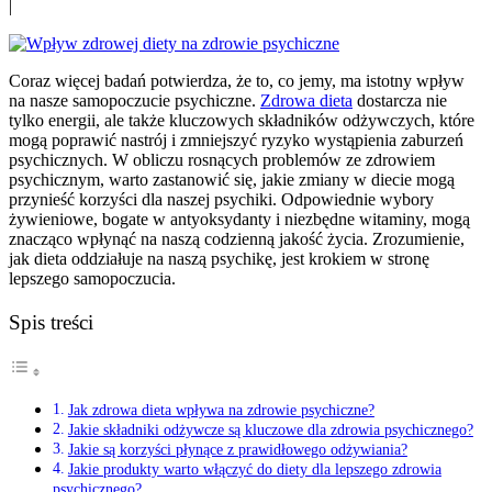
|
Coraz więcej badań potwierdza, że to, co jemy, ma istotny wpływ
na nasze samopoczucie psychiczne.
Zdrowa dieta
dostarcza nie
tylko energii, ale także kluczowych składników odżywczych, które
mogą poprawić nastrój i zmniejszyć ryzyko wystąpienia zaburzeń
psychicznych. W obliczu rosnących problemów ze zdrowiem
psychicznym, warto zastanowić się, jakie zmiany w diecie mogą
przynieść korzyści dla naszej psychiki. Odpowiednie wybory
żywieniowe, bogate w antyoksydanty i niezbędne witaminy, mogą
znacząco wpłynąć na naszą codzienną jakość życia. Zrozumienie,
jak dieta oddziałuje na naszą psychikę, jest krokiem w stronę
lepszego samopoczucia.
Spis treści
Jak zdrowa dieta wpływa na zdrowie psychiczne?
Jakie składniki odżywcze są kluczowe dla zdrowia psychicznego?
Jakie są korzyści płynące z prawidłowego odżywiania?
Jakie produkty warto włączyć do diety dla lepszego zdrowia
psychicznego?