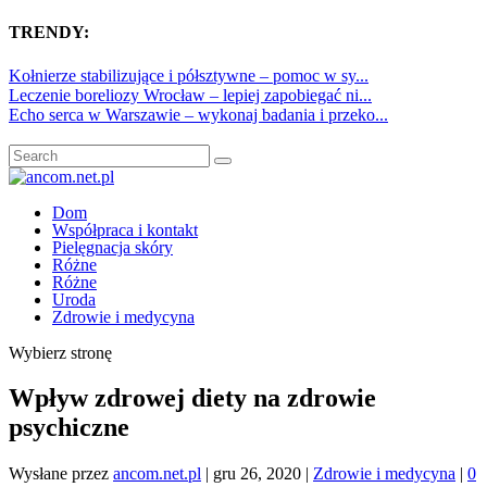
TRENDY:
Kołnierze stabilizujące i półsztywne – pomoc w sy...
Leczenie boreliozy Wrocław – lepiej zapobiegać ni...
Echo serca w Warszawie – wykonaj badania i przeko...
Dom
Współpraca i kontakt
Pielęgnacja skóry
Różne
Różne
Uroda
Zdrowie i medycyna
Wybierz stronę
Wpływ zdrowej diety na zdrowie
psychiczne
Wysłane przez
ancom.net.pl
|
gru 26, 2020
|
Zdrowie i medycyna
|
0