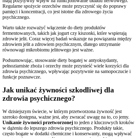
mają pozytywny wpływ na funkcjonowanie układu nerwowego.
Regularne spożycie orzechów może przyczynić się do poprawy
pamięci i koncentracji, co jest istotne dla zdrowego życia
psychicznego.
Warto także rozważyć włączenie do diety produktów
fermentowanych, takich jak jogurt czy kiszonki, które wspierają
zdrowie jelit. Coraz więcej badań wskazuje na powiązania między
zdrowiem jelit a zdrowiem psychicznym, dlatego utrzymanie
równowagi mikrobiomu jelitowego jest ważne.
Podsumowując, stosowanie diety bogatej w antyoksydanty,
pełnoziarniste zboża i orzechy może przynieść wiele korzyści dla
zdrowia psychicznego, wpływając pozytywnie na samopoczucie i
funkcje poznawcze.
Jak unikać żywności szkodliwej dla
zdrowia psychicznego?
W dzisiejszym świecie, w którym przetworzona żywność jest
szeroko dostępna, ważne jest, aby zwracać uwagę na to, co jemy.
Unikanie żywności przetworzonej
to jeden z kluczowych kroków
w dążeniu do lepszego zdrowia psychicznego. Produkty takie,
często bogate w dodatki chemiczne i konserwanty, mogą wpływać