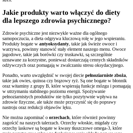
Jakie produkty warto włączyć do diety
dla lepszego zdrowia psychicznego?
Zdrowie psychiczne jest niezwykle ważne dla ogólnego
samopoczucia, a dieta odgrywa kluczową rolę w jego wspieraniu.
Produkty bogate w
antyoksydanty
, takie jak świeże owoce i
warzywa, powinny stanowić stały element naszego menu. Owoce
jagodowe, takie jak borówki czy truskawki, są szczególnie
uznawane za korzystne, ponieważ dostarczają cennych składników
odżywczych oraz pomagają w zwalczaniu stresu oksydacyjnego.
Ponadto, warto uwzględnić w swojej diecie
pełnoziarniste zboża
,
takie jak owies, quinoa czy brązowy ryż. Są one bogate w błonnik
oraz witaminy z grupy B, które wspierają funkcje mózgu i pomagają
w utrzymaniu stabilnego poziomu energii. Spożywanie
pełnoziarnistych produktów nie tylko pozytywnie wpływa na
zdrowie fizyczne, ale także może przyczynić się do poprawy
nastroju oraz redukcji objawów lęku.
Nie można zapominać o
orzechach
, które również powinny
zagościć na naszych talerzach. Orzechy włoskie, migdały czy
orzechy laskowe są bogate w kwasy tłuszczowe omega-3, które