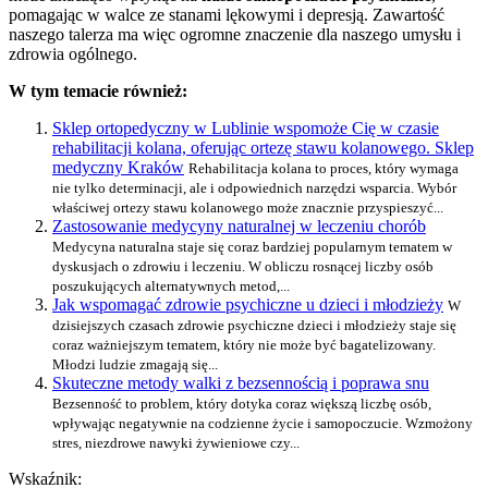
pomagając w walce ze stanami lękowymi i depresją. Zawartość
naszego talerza ma więc ogromne znaczenie dla naszego umysłu i
zdrowia ogólnego.
W tym temacie również:
Sklep ortopedyczny w Lublinie wspomoże Cię w czasie
rehabilitacji kolana, oferując ortezę stawu kolanowego. Sklep
medyczny Kraków
Rehabilitacja kolana to proces, który wymaga
nie tylko determinacji, ale i odpowiednich narzędzi wsparcia. Wybór
właściwej ortezy stawu kolanowego może znacznie przyspieszyć...
Zastosowanie medycyny naturalnej w leczeniu chorób
Medycyna naturalna staje się coraz bardziej popularnym tematem w
dyskusjach o zdrowiu i leczeniu. W obliczu rosnącej liczby osób
poszukujących alternatywnych metod,...
Jak wspomagać zdrowie psychiczne u dzieci i młodzieży
W
dzisiejszych czasach zdrowie psychiczne dzieci i młodzieży staje się
coraz ważniejszym tematem, który nie może być bagatelizowany.
Młodzi ludzie zmagają się...
Skuteczne metody walki z bezsennością i poprawa snu
Bezsenność to problem, który dotyka coraz większą liczbę osób,
wpływając negatywnie na codzienne życie i samopoczucie. Wzmożony
stres, niezdrowe nawyki żywieniowe czy...
Wskaźnik: