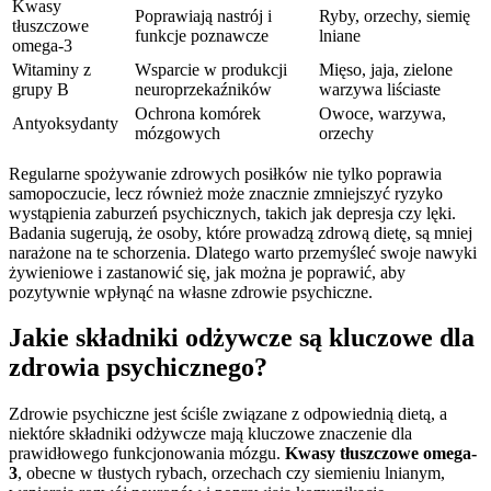
Kwasy
Poprawiają nastrój i
Ryby, orzechy, siemię
tłuszczowe
funkcje poznawcze
lniane
omega-3
Witaminy z
Wsparcie w produkcji
Mięso, jaja, zielone
grupy B
neuroprzekaźników
warzywa liściaste
Ochrona komórek
Owoce, warzywa,
Antyoksydanty
mózgowych
orzechy
Regularne spożywanie zdrowych posiłków nie tylko poprawia
samopoczucie, lecz również może znacznie zmniejszyć ryzyko
wystąpienia zaburzeń psychicznych, takich jak depresja czy lęki.
Badania sugerują, że osoby, które prowadzą zdrową dietę, są mniej
narażone na te schorzenia. Dlatego warto przemyśleć swoje nawyki
żywieniowe i zastanowić się, jak można je poprawić, aby
pozytywnie wpłynąć na własne zdrowie psychiczne.
Jakie składniki odżywcze są kluczowe dla
zdrowia psychicznego?
Zdrowie psychiczne jest ściśle związane z odpowiednią dietą, a
niektóre składniki odżywcze mają kluczowe znaczenie dla
prawidłowego funkcjonowania mózgu.
Kwasy tłuszczowe omega-
3
, obecne w tłustych rybach, orzechach czy siemieniu lnianym,