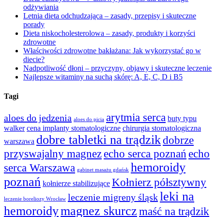
odżywiania
Letnia dieta odchudzająca – zasady, przepisy i skuteczne
porady
Dieta niskocholesterolowa – zasady, produkty i korzyści
zdrowotne
Właściwości zdrowotne bakłażana: Jak wykorzystać go w
diecie?
Nadpotliwość dłoni – przyczyny, objawy i skuteczne leczenie
Najlepsze witaminy na suchą skórę: A, E, C, D i B5
Tagi
arytmia serca
aloes do jedzenia
buty typu
aloes do picia
walker
cena implanty stomatologiczne
chirurgia stomatologiczna
dobre tabletki na trądzik
dobrze
warszawa
przyswajalny magnez
echo serca poznań
echo
hemoroidy
serca Warszawa
gabinet masażu gdańsk
poznań
Kołnierz półsztywny
kołnierze stabilizujące
leki na
leczenie migreny śląsk
leczenie boreliozy Wrocław
hemoroidy
magnez skurcz
maść na trądzik