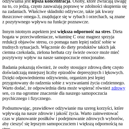
odżywiania jest
lepsza koncentracja
. Osoby, które zwracają uwagę
na to, co jedzą, często zauważają poprawę w zdolności skupienia się
na zadaniach. Właściwe składniki odżywcze, takie jak kwasy
tłuszczowe omega-3, znajdujące się w rybach i orzechach, są znane
z pozytywnego wpływu na funkcje poznawcze.
Innym istotnym aspektem jest
większa odporność na stres
. Dieta
bogata w przeciwutleniacze, witaminę C oraz magnez sprzyja
redukcji objawów stresu, co pomaga nam lepiej radzić sobie w
trudnych sytuacjach. Włączenie do diety produktów takich jak
ciemna czekolada, zielona herbata czy świeże owoce może mieć
pozytywny wpływ na nasze samopoczucie emocjonalne.
Badania pokazują również, że osoby stosujące zdrową dietę często
doświadczają mniejszej liczby epizodów depresyjnych i lękowych.
Dzięki odpowiedniemu odżywieniu, organizm jest lepiej
przygotowany do radzenia sobie z wyzwaniami życia codziennego.
Warto dodać, że odpowiednia dieta może wspierać również
zdrowy
sen, co ma ogromne znaczenie dla naszego samopoczucia
psychicznego i fizycznego.
Podsumowując, prawidłowe odżywianie ma szereg korzyści, które
wpływają na nasze zdrowie i jakość życia. Warto zainwestować
czas w planowanie posiłków i podejmowanie zdrowych wyborów,
aby cieszyć się lepszym samopoczuciem i większą odpornością na
stres.