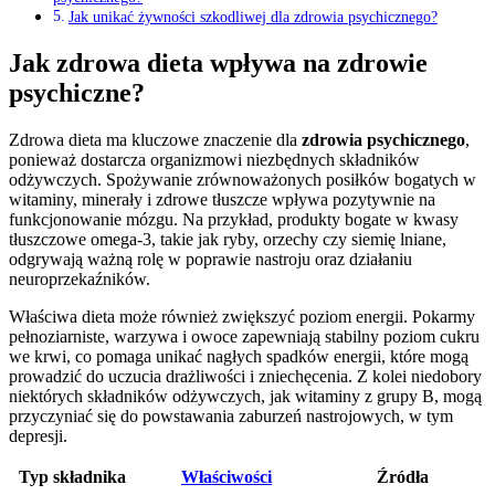
Jak unikać żywności szkodliwej dla zdrowia psychicznego?
Jak zdrowa dieta wpływa na zdrowie
psychiczne?
Zdrowa dieta ma kluczowe znaczenie dla
zdrowia psychicznego
,
ponieważ dostarcza organizmowi niezbędnych składników
odżywczych. Spożywanie zrównoważonych posiłków bogatych w
witaminy, minerały i zdrowe tłuszcze wpływa pozytywnie na
funkcjonowanie mózgu. Na przykład, produkty bogate w kwasy
tłuszczowe omega-3, takie jak ryby, orzechy czy siemię lniane,
odgrywają ważną rolę w poprawie nastroju oraz działaniu
neuroprzekaźników.
Właściwa dieta może również zwiększyć poziom energii. Pokarmy
pełnoziarniste, warzywa i owoce zapewniają stabilny poziom cukru
we krwi, co pomaga unikać nagłych spadków energii, które mogą
prowadzić do uczucia drażliwości i zniechęcenia. Z kolei niedobory
niektórych składników odżywczych, jak witaminy z grupy B, mogą
przyczyniać się do powstawania zaburzeń nastrojowych, w tym
depresji.
Typ składnika
Właściwości
Źródła