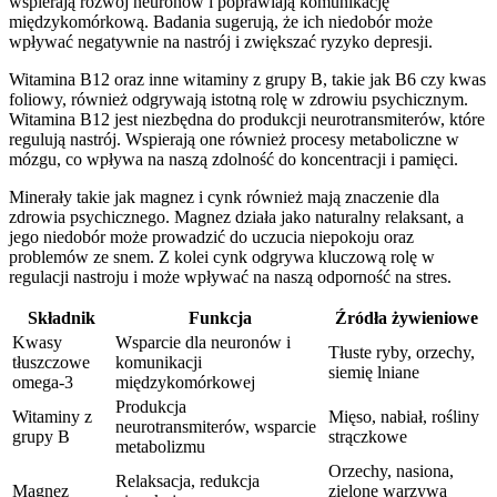
wspierają rozwój neuronów i poprawiają komunikację
międzykomórkową. Badania sugerują, że ich niedobór może
wpływać negatywnie na nastrój i zwiększać ryzyko depresji.
Witamina B12 oraz inne witaminy z grupy B, takie jak B6 czy kwas
foliowy, również odgrywają istotną rolę w zdrowiu psychicznym.
Witamina B12 jest niezbędna do produkcji neurotransmiterów, które
regulują nastrój. Wspierają one również procesy metaboliczne w
mózgu, co wpływa na naszą zdolność do koncentracji i pamięci.
Minerały takie jak magnez i cynk również mają znaczenie dla
zdrowia psychicznego. Magnez działa jako naturalny relaksant, a
jego niedobór może prowadzić do uczucia niepokoju oraz
problemów ze snem. Z kolei cynk odgrywa kluczową rolę w
regulacji nastroju i może wpływać na naszą odporność na stres.
Składnik
Funkcja
Źródła żywieniowe
Kwasy
Wsparcie dla neuronów i
Tłuste ryby, orzechy,
tłuszczowe
komunikacji
siemię lniane
omega-3
międzykomórkowej
Produkcja
Witaminy z
Mięso, nabiał, rośliny
neurotransmiterów, wsparcie
grupy B
strączkowe
metabolizmu
Orzechy, nasiona,
Relaksacja, redukcja
Magnez
zielone warzywa