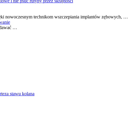
iowe i nie psuć rutyny przez skrajności
 Dzięki nowoczesnym technikom wszczepiania implantów zębowych, …
owanie
wydawać …
rteza stawu kolana