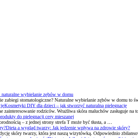
 naturalne wybielanie zębów w domu
ie zabiegi stomatologiczne? Naturalne wybielanie zębów w domu to ś
Kosmetyki DIY dla dzieci – jak stworzyć naturalną pielęgnację
lne zainteresowanie rodziców. Wrażliwa skóra maluchów zasługuje na to
rodukty do pielęgnacji cery mieszanej
orodnością – z jednej strony strefa T może być tłusta, a …
Dieta a wygląd twarzy: Jak jedzenie wpływa na zdrowie skóry?
ycję skóry twarzy, która jest naszą wizytówką. Odpowiednio zbilans