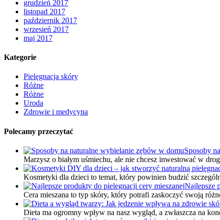
grudzień 2017
listopad 2017
październik 2017
wrzesień 2017
maj 2017
Kategorie
Pielęgnacja skóry
Różne
Różne
Uroda
Zdrowie i medycyna
Polecamy przeczytać
Sposoby na
Marzysz o białym uśmiechu, ale nie chcesz inwestować w drog
Kosmetyki dla dzieci to temat, który powinien budzić szczegó
Najlepsze p
Cera mieszana to typ skóry, który potrafi zaskoczyć swoją różn
Dieta ma ogromny wpływ na nasz wygląd, a zwłaszcza na kond