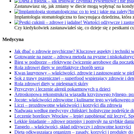
Zastanawiasz się, jak zmiany w diecie mogą wpłynąć na kondyc
Im
Implantologia stomatologiczna to fascynująca dziedzina, kt
Czy kiedykolwiek zastanawiałeś się, co dzieje się z pestkami
Medycyna
Jak dbać o zdrowie psychiczne? Kluczowe aspekty i techniki w
Gotowanie na parze – zdrowa metoda na pyszne i niskokalory
Bieg w podporze – efektywne ćwiczenie aerobowe dla począt
Rola zdrowej diety w profilaktyce chorób serca
Kwas laurynowy – właściwości, zdrowie i zastosowanie w piel
Sok z trawy pszenicznej – superfood wspierający zdrowie i det
Rola zdrowej diety w pielęgnacji skóry
Przyczyny i leczenie alergii pokarmowych u dzieci
Artroskopowa rekonstrukcja wiązadła krzyżowego tylnego- pozw
Jocote: właściwości zdrowotne i kulinarne tego wyjątkowego
Liczi – prozdrowotne właściwości i korzyści dla zdrowia
Nadwaga według medycyny chińskiej: holistyczne podejście d
Leczenie boreliozy Wrocław – lepiej zapobiegać niż leczyć. S
Lekkie śniadanie – zdrowe przepisy i pomysły na szybkie dani
Tangelo – właściwości, skład odżywczy i zdrowotne korzyści
Dieta odkwaszająca organizm – zasady, korzyści i produkty do