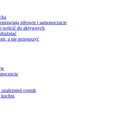
ecka
poprawiają zdrowie i samopoczucie
 i wrócić do aktywnych
odrażniać
om, a nie przesuszyć
cję
opoczucia
 uzależnień cennik
 kuchni