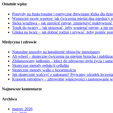
Ostatnie wpisy
Pomysły na funkcjonalne i estetyczne drewniane łóżka dla dzi
Wzmocnij swoje wnętrze: jak ćwiczenia mięśni dna miednicy 
Skóra wrażliwa – jak uprościć rutynę, zmniejszyć reaktywność
Tonik do twarzy – jak stosować, żeby wspierać rutynę, a nie p
Glinka na twarz – jak dobrać rodzaj i używać, żeby pomóc por
Medycyna i zdrowie
Naturalne sposoby na łagodzenie objawów menopauzy
Ab wheel – skuteczne ćwiczenia na mięśnie brzucha i stabiliza
Zbilansowany jadłospis – klucz do zdrowego stylu życia i sam
Skuteczne metody redukcji cellulitu
Skuteczne metody walki z bezsennością
Jak skutecznie walczyć z nałogami? Prywatny ośrodek leczenia
Koperek ogrodowy – zdrowotne właściwości i zastosowanie w
Najnowsze komentarze
Archiwa
marzec 2026