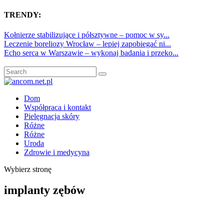
TRENDY:
Kołnierze stabilizujące i półsztywne – pomoc w sy...
Leczenie boreliozy Wrocław – lepiej zapobiegać ni...
Echo serca w Warszawie – wykonaj badania i przeko...
Dom
Współpraca i kontakt
Pielęgnacja skóry
Różne
Różne
Uroda
Zdrowie i medycyna
Wybierz stronę
implanty zębów