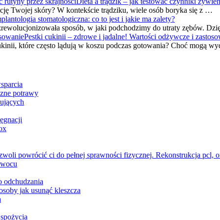
Dieta a trądzik – jak testować czynniki żywien
ję Twojej skóry? W kontekście trądziku, wiele osób boryka się z …
plantologia stomatologiczna: co to jest i jakie ma zalety?
óra zrewolucjonizowała sposób, w jaki podchodzimy do utraty zębów.
Pestki cukinii – zdrowe i jadalne! Wartości odżywcze i zastos
 cukinii, które często lądują w koszu podczas gotowania? Choć mogą 
sparcia
czne potrawy
kujących
ęgnacji
ox
oli powrócić ci do pełnej sprawności fizycznej. Rekonstrukcja pcl, o
 owocu
o odchudzania
posoby jak usunąć kleszcza
a
 spożycia