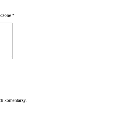
aczone
*
ch komentarzy.