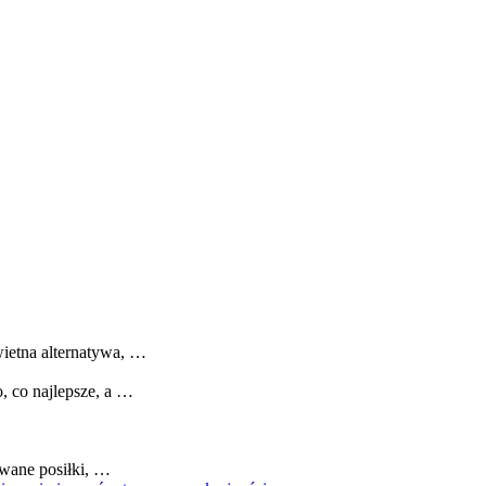
wietna alternatywa, …
, co najlepsze, a …
owane posiłki, …