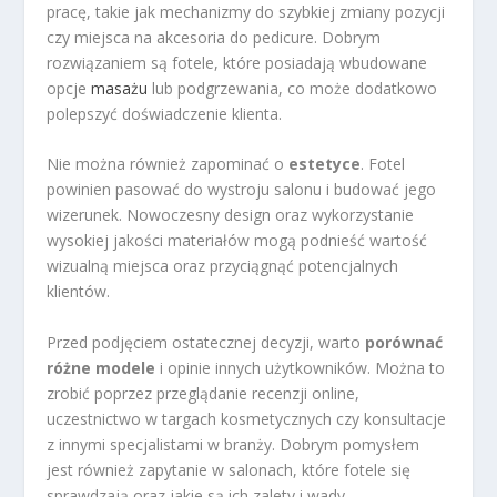
pracę, takie jak mechanizmy do szybkiej zmiany pozycji
czy miejsca na akcesoria do pedicure. Dobrym
rozwiązaniem są fotele, które posiadają wbudowane
opcje
masażu
lub podgrzewania, co może dodatkowo
polepszyć doświadczenie klienta.
Nie można również zapominać o
estetyce
. Fotel
powinien pasować do wystroju salonu i budować jego
wizerunek. Nowoczesny design oraz wykorzystanie
wysokiej jakości materiałów mogą podnieść wartość
wizualną miejsca oraz przyciągnąć potencjalnych
klientów.
Przed podjęciem ostatecznej decyzji, warto
porównać
różne modele
i opinie innych użytkowników. Można to
zrobić poprzez przeglądanie recenzji online,
uczestnictwo w targach kosmetycznych czy konsultacje
z innymi specjalistami w branży. Dobrym pomysłem
jest również zapytanie w salonach, które fotele się
sprawdzają oraz jakie są ich zalety i wady.