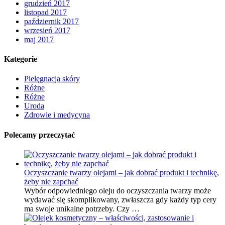
grudzień 2017
listopad 2017
październik 2017
wrzesień 2017
maj 2017
Kategorie
Pielęgnacja skóry
Różne
Różne
Uroda
Zdrowie i medycyna
Polecamy przeczytać
Oczyszczanie twarzy olejami – jak dobrać produkt i technikę,
żeby nie zapchać
Wybór odpowiedniego oleju do oczyszczania twarzy może
wydawać się skomplikowany, zwłaszcza gdy każdy typ cery
ma swoje unikalne potrzeby. Czy …