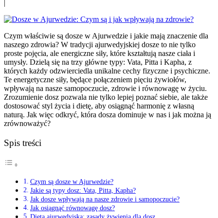
|
Czym właściwie są dosze w Ajurwedzie i jakie mają znaczenie dla
naszego zdrowia? W tradycji ajurwedyjskiej dosze to nie tylko
proste pojęcia, ale energiczne siły, które kształtują nasze ciała i
umysły. Dzielą się na trzy główne typy: Vata, Pitta i Kapha, z
których każdy odzwierciedla unikalne cechy fizyczne i psychiczne.
Te energetyczne siły, będące połączeniem pięciu żywiołów,
wpływają na nasze samopoczucie, zdrowie i równowagę w życiu.
Zrozumienie dosz pozwala nie tylko lepiej poznać siebie, ale także
dostosować styl życia i dietę, aby osiągnąć harmonię z własną
naturą. Jak więc odkryć, która dosza dominuje w nas i jak można ją
zrównoważyć?
Spis treści
Czym są dosze w Ajurwedzie?
Jakie są typy dosz: Vata, Pitta, Kapha?
Jak dosze wpływają na nasze zdrowie i samopoczucie?
Jak osiągnąć równowagę dosz?
Dieta ajurwedyjska: zasady żywienia dla dosz