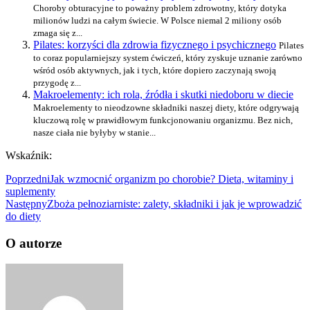
Choroby obturacyjne to poważny problem zdrowotny, który dotyka
milionów ludzi na całym świecie. W Polsce niemal 2 miliony osób
zmaga się z...
Pilates: korzyści dla zdrowia fizycznego i psychicznego
Pilates
to coraz popularniejszy system ćwiczeń, który zyskuje uznanie zarówno
wśród osób aktywnych, jak i tych, które dopiero zaczynają swoją
przygodę z...
Makroelementy: ich rola, źródła i skutki niedoboru w diecie
Makroelementy to nieodzowne składniki naszej diety, które odgrywają
kluczową rolę w prawidłowym funkcjonowaniu organizmu. Bez nich,
nasze ciała nie byłyby w stanie...
Wskaźnik:
Poprzedni
Jak wzmocnić organizm po chorobie? Dieta, witaminy i
suplementy
Następny
Zboża pełnoziarniste: zalety, składniki i jak je wprowadzić
do diety
O autorze