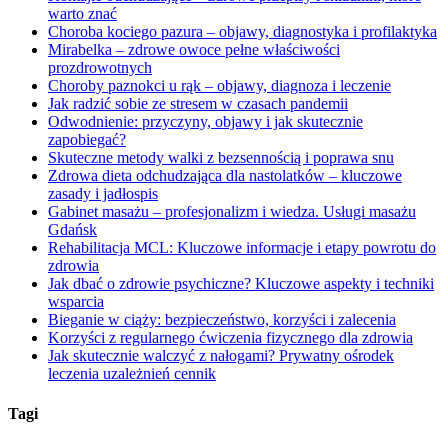
warto znać
Choroba kociego pazura – objawy, diagnostyka i profilaktyka
Mirabelka – zdrowe owoce pełne właściwości
prozdrowotnych
Choroby paznokci u rąk – objawy, diagnoza i leczenie
Jak radzić sobie ze stresem w czasach pandemii
Odwodnienie: przyczyny, objawy i jak skutecznie
zapobiegać?
Skuteczne metody walki z bezsennością i poprawa snu
Zdrowa dieta odchudzająca dla nastolatków – kluczowe
zasady i jadłospis
Gabinet masażu – profesjonalizm i wiedza. Usługi masażu
Gdańsk
Rehabilitacja MCL: Kluczowe informacje i etapy powrotu do
zdrowia
Jak dbać o zdrowie psychiczne? Kluczowe aspekty i techniki
wsparcia
Bieganie w ciąży: bezpieczeństwo, korzyści i zalecenia
Korzyści z regularnego ćwiczenia fizycznego dla zdrowia
Jak skutecznie walczyć z nałogami? Prywatny ośrodek
leczenia uzależnień cennik
Tagi