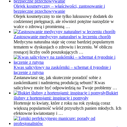
Olejek kosmetyczny – właściwości, zastosowanie i
bezpieczne przechowywanie
Olejek kosmetyczny to nie tylko luksusowy dodatek do
codziennej pielęgnacji, ale również potężne narzędzie w
walce o zdrową i promienną …
Zastosowanie medycyny naturalnej w leczeniu chorób
Medycyna naturalna staje się coraz bardziej popularnym
tematem w dyskusjach o zdrowiu i leczeniu. W obliczu
rosnącej liczby osób poszukujących …
Kwas salicylowy na zaskórniki – schemat 4 tygodnie i
łączenie z rutyną
Zastanawiasz się, jak skutecznie poradzić sobie z
zaskórnikami i nadmierną produkcją sebum? Kwas
salicylowy może być odpowiedzią na Twoje problemy …
Bukiet
ślubny z hortensjami: inspiracje i pomysły
Hortensje to kwiaty, które z roku na rok zyskują coraz
większą popularność wśród przyszłych panien młodych. Ich
efektowne kwiatostany i …