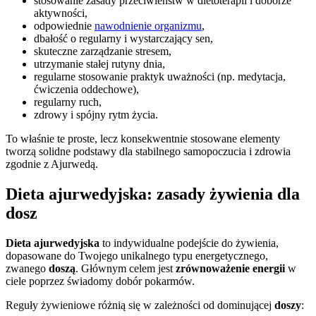
stosowanie zasady przeciwieństw w dietoterapii i doborze
aktywności,
odpowiednie
nawodnienie organizmu
,
dbałość o regularny i wystarczający sen,
skuteczne zarządzanie stresem,
utrzymanie stałej rutyny dnia,
regularne stosowanie praktyk uważności (np. medytacja,
ćwiczenia oddechowe),
regularny ruch,
zdrowy i spójny rytm życia.
To właśnie te proste, lecz konsekwentnie stosowane elementy
tworzą solidne podstawy dla stabilnego samopoczucia i zdrowia
zgodnie z Ajurwedą.
Dieta ajurwedyjska: zasady żywienia dla
dosz
Dieta ajurwedyjska
to indywidualne podejście do żywienia,
dopasowane do Twojego unikalnego typu energetycznego,
zwanego
doszą
. Głównym celem jest
zrównoważenie energii
w
ciele poprzez świadomy dobór pokarmów.
Reguły żywieniowe różnią się w zależności od dominującej
doszy
: