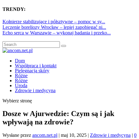
TRENDY:
Kołnierze stabilizujące i półsztywne – pomoc w sy...
Leczenie boreliozy Wrocław – lepiej zapobiegać ni...
Echo serca w Warszawie – wykonaj badania i przeko...
Dom
Współpraca i kontakt
Pielęgnacja skóry
Różne
Różne
Uroda
Zdrowie i medycyna
Wybierz stronę
Dosze w Ajurwedzie: Czym są i jak
wpływają na zdrowie?
Wysłane przez
ancom.net.pl
|
maj 10, 2025
|
Zdrowie i medycyna
|
0