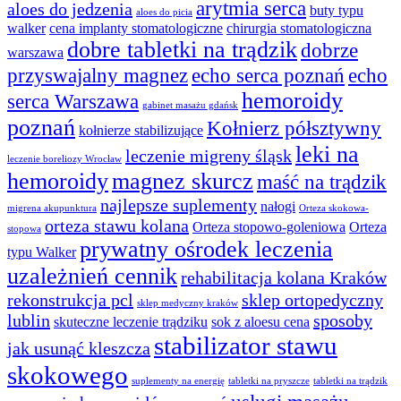
arytmia serca
aloes do jedzenia
buty typu
aloes do picia
walker
cena implanty stomatologiczne
chirurgia stomatologiczna
dobre tabletki na trądzik
dobrze
warszawa
przyswajalny magnez
echo serca poznań
echo
hemoroidy
serca Warszawa
gabinet masażu gdańsk
poznań
Kołnierz półsztywny
kołnierze stabilizujące
leki na
leczenie migreny śląsk
leczenie boreliozy Wrocław
hemoroidy
magnez skurcz
maść na trądzik
najlepsze suplementy
nałogi
migrena akupunktura
Orteza skokowa-
orteza stawu kolana
Orteza stopowo-goleniowa
Orteza
stopowa
prywatny ośrodek leczenia
typu Walker
uzależnień cennik
rehabilitacja kolana Kraków
rekonstrukcja pcl
sklep ortopedyczny
sklep medyczny kraków
lublin
sposoby
skuteczne leczenie trądziku
sok z aloesu cena
stabilizator stawu
jak usunąć kleszcza
skokowego
suplementy na energię
tabletki na pryszcze
tabletki na trądzik