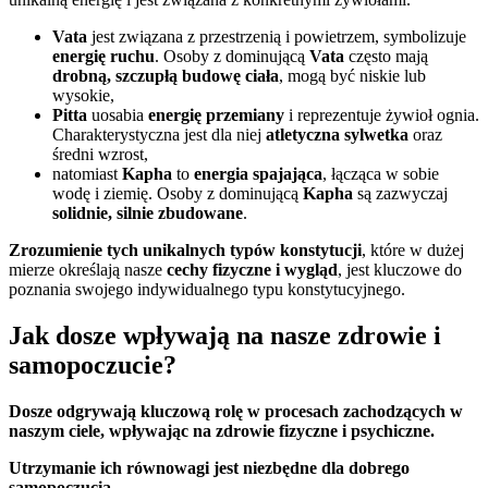
Vata
jest związana z przestrzenią i powietrzem, symbolizuje
energię ruchu
. Osoby z dominującą
Vata
często mają
drobną, szczupłą budowę ciała
, mogą być niskie lub
wysokie,
Pitta
uosabia
energię przemiany
i reprezentuje żywioł ognia.
Charakterystyczna jest dla niej
atletyczna sylwetka
oraz
średni wzrost,
natomiast
Kapha
to
energia spajająca
, łącząca w sobie
wodę i ziemię. Osoby z dominującą
Kapha
są zazwyczaj
solidnie, silnie zbudowane
.
Zrozumienie tych unikalnych typów konstytucji
, które w dużej
mierze określają nasze
cechy fizyczne i wygląd
, jest kluczowe do
poznania swojego indywidualnego typu konstytucyjnego.
Jak dosze wpływają na nasze zdrowie i
samopoczucie?
Dosze odgrywają kluczową rolę w procesach zachodzących w
naszym ciele, wpływając na zdrowie fizyczne i psychiczne.
Utrzymanie ich równowagi jest niezbędne dla dobrego
samopoczucia.