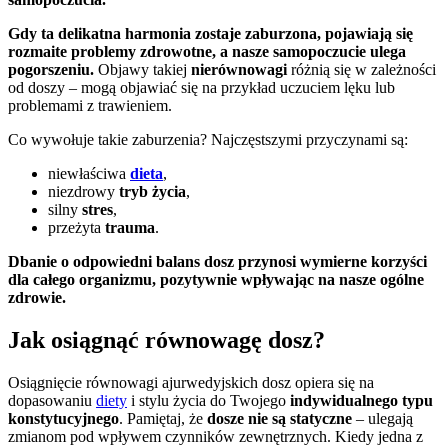
Gdy ta delikatna harmonia zostaje zaburzona, pojawiają się
rozmaite problemy zdrowotne, a nasze samopoczucie ulega
pogorszeniu.
Objawy takiej
nierównowagi
różnią się w zależności
od doszy – mogą objawiać się na przykład uczuciem lęku lub
problemami z trawieniem.
Co wywołuje takie zaburzenia? Najczęstszymi przyczynami są:
niewłaściwa
dieta
,
niezdrowy
tryb życia
,
silny
stres
,
przeżyta
trauma
.
Dbanie o odpowiedni balans dosz przynosi wymierne korzyści
dla całego organizmu, pozytywnie wpływając na nasze ogólne
zdrowie.
Jak osiągnąć równowagę dosz?
Osiągnięcie równowagi ajurwedyjskich dosz opiera się na
dopasowaniu
diety
i stylu życia do Twojego
indywidualnego typu
konstytucyjnego
. Pamiętaj, że
dosze nie są statyczne
– ulegają
zmianom pod wpływem czynników zewnętrznych. Kiedy jedna z