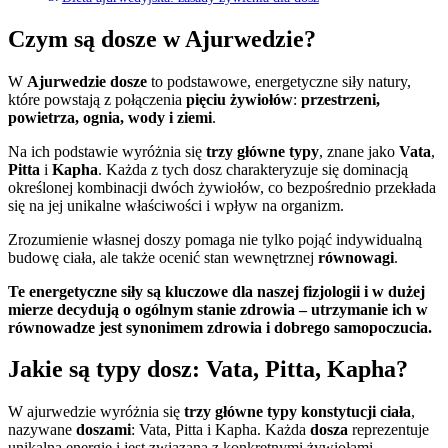
Czym są dosze w Ajurwedzie?
W
Ajurwedzie
dosze
to podstawowe, energetyczne siły natury,
które powstają z połączenia
pięciu żywiołów
:
przestrzeni,
powietrza, ognia, wody i ziemi
.
Na ich podstawie wyróżnia się
trzy główne typy
, znane jako
Vata
,
Pitta
i
Kapha
. Każda z tych dosz charakteryzuje się dominacją
określonej kombinacji dwóch żywiołów, co bezpośrednio przekłada
się na jej unikalne właściwości i wpływ na organizm.
Zrozumienie własnej doszy pomaga nie tylko pojąć indywidualną
budowę ciała, ale także ocenić stan wewnętrznej
równowagi
.
Te energetyczne siły są kluczowe dla naszej fizjologii i w dużej
mierze decydują o ogólnym stanie zdrowia – utrzymanie ich w
równowadze jest synonimem zdrowia i dobrego samopoczucia.
Jakie są typy dosz: Vata, Pitta, Kapha?
W ajurwedzie wyróżnia się
trzy główne typy konstytucji ciała
,
nazywane
doszami
: Vata, Pitta i Kapha. Każda
dosza
reprezentuje
unikalną energię i jest związana z konkretnymi żywiołami.