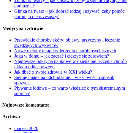
Tonik do twarzy – jak stosować, żeby wspierać rutynę, a nie
podrażniać
Glinka na twarz – jak dobrać rodzaj i używać, żeby pomóc
porom, a nie przesuszyć
Medycyna i zdrowie
Przewlekłe choroby skóry: objawy, przyczyny i leczenie
swędzących wykwitów
Nowe metody terapii w leczeniu chorób psychicznych
Joga w domu – jak zacząć i cieszyć się zdrowiem?
Najnowsze odkrycia naukowe w dziedzinie leczenia chorób
układu oddechowego
Jak dbać o swoje zdrowie w XXI wieku?
Siemię lniane na odchudzanie – właściwości i sposób
spożycia
Pływanie lodowe – co warto wiedzieć o tym ekstremalnym
sporcie?
Najnowsze komentarze
Archiwa
marzec 2026