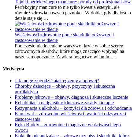
Tajniki perfekcyjnego manicure: porady od profesjonalistów
Perfekcyjny manicure to nie tylko kwestia estetyki, ale
również zdrowia naszych paznokci. W dobie, gdy dbałość o
detale staje się …
Właściwości zdrowotne pora: składniki odżywcze i
zastosowanie w diecie
Por, często niedoceniane warzywo, kryje w sobie szereg
zdrowotnych skarbów, które mogą znacząco wpłynąć na
nasze samopoczucie. Zawiera bogactwo witamin, …
Medycyna
Jak mogę złagodzić atak egzemy atopowej?
Choroby dziecięce – objawy, przyczyny i skuteczna
profilaktyka
Problemy jelitowe – objawy, diagnoza i skuteczne leczenie
Rehabilitacja nadgarstka: kluczowe zasady i terapie
Rezygnacja z alkoholu – korzyści dla zdrowia i odchudzania
Kumkwat – zdrowotne właściwości, wartości odżywcze i
zastosowania
Ręka Buddy – zdrowotne i magiczne właściwości tego
owocu
Koktajle odchudzające – zdrowe przepisy i składniki, które