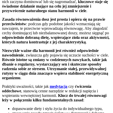
nich zaczyna dominować lub się nagromadzać,
kluczowe staje się
świadome działanie mające na celu jej zmniejszenie i
przywrócenie naturalnego stanu harmonii w ciele
.
Zasada równoważenia dosz jest prosta i opiera się na prawie
przeciwieństw
: podczas gdy podobne jakości wzmacniają się
nawzajem, te przeciwne wprowadzają równowagę. Aby złagodzić
cechy dominującej lub niezbalansowanej doszy, możesz sięgnąć po
odpowiednio dobraną dietę, wspierające zioła oraz aktywności,
których natura kontrastuje z jej charakterystyką
.
Niezwykle ważne dla harmonii jest również odpowiednie
nawodnienie
, zwłaszcza gdy pojawia się uczucie suchości w ciele.
Równie istotne są zmiany w codziennych nawykach, takie jak
dbanie o regularny, wystarczający sen i skuteczne sposoby
radzenia sobie ze stresem
.
Utrzymanie stałej, przewidywalnej
rutyny w ciągu dnia znacząco wspiera stabilność energetyczną
organizmu
.
Praktyki uważności, takie jak
medytacja
czy
ćwiczenia
oddechowe
, stanowią cenne narzędzie w redukcji napięcia i
wspieraniu wewnętrznej harmonii.
Klucz do trwałej równowagi
leży w połączeniu kilku fundamentalnych zasad
:
dopasowanie diety i stylu życia do indywidualnego typu,