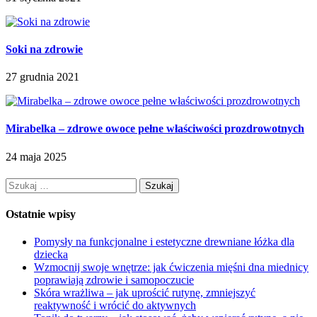
Soki na zdrowie
27 grudnia 2021
Mirabelka – zdrowe owoce pełne właściwości prozdrowotnych
24 maja 2025
Szukaj:
Ostatnie wpisy
Pomysły na funkcjonalne i estetyczne drewniane łóżka dla
dziecka
Wzmocnij swoje wnętrze: jak ćwiczenia mięśni dna miednicy
poprawiają zdrowie i samopoczucie
Skóra wrażliwa – jak uprościć rutynę, zmniejszyć
reaktywność i wrócić do aktywnych