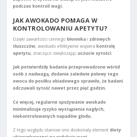
podczas kontroli wagi.
JAK AWOKADO POMAGA W
KONTROLOWANIU APETYTU?
Dzięki zawartości cennego
błonnika
i
zdrowych
tłuszczów
, awokado efektywnie wspiera
kontrolę
apetytu
, znacząco zwiększając
uczucie sytości
.
Jak potwierdziły badania przeprowadzone wśród
osób z nadwagą, dodanie zaledwie połowy tego
owocu do posiłku obiadowego sprawiło, że badani
odczuwali sytość nawet przez pięć godzin.
Co więcej, regularne spożywanie awokado
minimalizuje ryzyko wystąpienia nagłych,
niekontrolowanych napadów głodu.
Z tego względu stanowi ono doskonały element
diety
ukierunkowanej na redukcję wagi
.