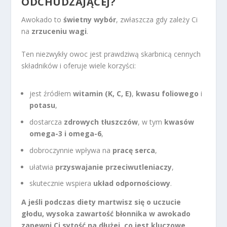
ODCHUDZAJĄCEJ
?
Awokado to
świetny wybór
, zwłaszcza gdy zależy Ci
na
zrzuceniu wagi
.
Ten niezwykły owoc jest prawdziwą skarbnicą cennych
składników i oferuje wiele korzyści:
jest źródłem
witamin (K, C, E)
,
kwasu foliowego
i
potasu
,
dostarcza
zdrowych tłuszczów
, w tym
kwasów
omega-3 i omega-6
,
dobroczynnie wpływa na
pracę serca
,
ułatwia
przyswajanie przeciwutleniaczy
,
skutecznie wspiera
układ odpornościowy
.
A jeśli podczas diety martwisz się o uczucie
głodu, wysoka zawartość błonnika w awokado
zapewni Ci sytość na dłużej, co jest kluczowe