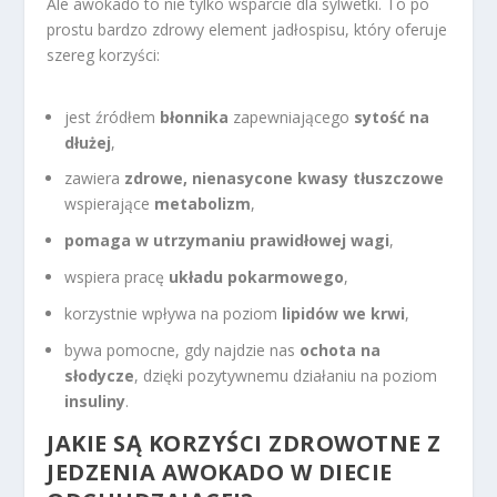
Ale awokado to nie tylko wsparcie dla sylwetki. To po
prostu bardzo zdrowy element jadłospisu, który oferuje
szereg korzyści:
jest źródłem
błonnika
zapewniającego
sytość na
dłużej
,
zawiera
zdrowe, nienasycone kwasy tłuszczowe
wspierające
metabolizm
,
pomaga w utrzymaniu prawidłowej wagi
,
wspiera pracę
układu pokarmowego
,
korzystnie wpływa na poziom
lipidów we krwi
,
bywa pomocne, gdy najdzie nas
ochota na
słodycze
, dzięki pozytywnemu działaniu na poziom
insuliny
.
JAKIE SĄ KORZYŚCI ZDROWOTNE Z
JEDZENIA AWOKADO W
DIECIE