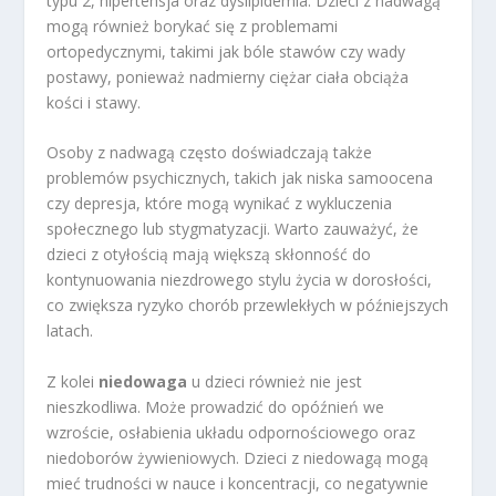
typu 2, hipertensja oraz dyslipidemia. Dzieci z nadwagą
mogą również borykać się z problemami
ortopedycznymi, takimi jak bóle stawów czy wady
postawy, ponieważ nadmierny ciężar ciała obciąża
kości i stawy.
Osoby z nadwagą często doświadczają także
problemów psychicznych, takich jak niska samoocena
czy depresja, które mogą wynikać z wykluczenia
społecznego lub stygmatyzacji. Warto zauważyć, że
dzieci z otyłością mają większą skłonność do
kontynuowania niezdrowego stylu życia w dorosłości,
co zwiększa ryzyko chorób przewlekłych w późniejszych
latach.
Z kolei
niedowaga
u dzieci również nie jest
nieszkodliwa. Może prowadzić do opóźnień we
wzroście, osłabienia układu odpornościowego oraz
niedoborów żywieniowych. Dzieci z niedowagą mogą
mieć trudności w nauce i koncentracji, co negatywnie