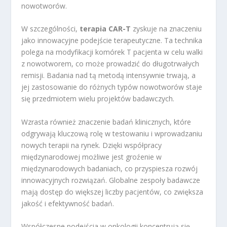
nowotworów.
W szczególności,
terapia CAR-T
zyskuje na znaczeniu
jako innowacyjne podejście terapeutyczne. Ta technika
polega na modyfikacji komórek T pacjenta w celu walki
z nowotworem, co może prowadzić do długotrwałych
remisji. Badania nad tą metodą intensywnie trwają, a
jej zastosowanie do różnych typów nowotworów staje
się przedmiotem wielu projektów badawczych.
Wzrasta również znaczenie badań klinicznych, które
odgrywają kluczową rolę w testowaniu i wprowadzaniu
nowych terapii na rynek. Dzięki współpracy
międzynarodowej możliwe jest groźenie w
międzynarodowych badaniach, co przyspiesza rozwój
innowacyjnych rozwiązań. Globalne zespoły badawcze
mają dostęp do większej liczby pacjentów, co zwiększa
jakość i efektywność badań.
Współczesne podejścia w onkologii koncentrują się