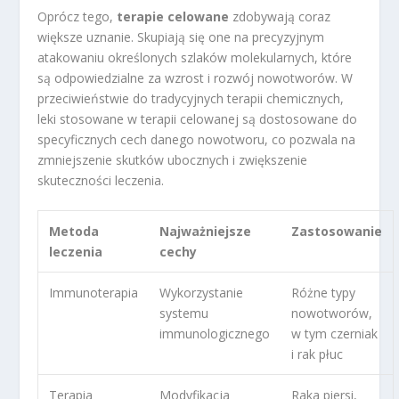
Oprócz tego,
terapie celowane
zdobywają coraz
większe uznanie. Skupiają się one na precyzyjnym
atakowaniu określonych szlaków molekularnych, które
są odpowiedzialne za wzrost i rozwój nowotworów. W
przeciwieństwie do tradycyjnych terapii chemicznych,
leki stosowane w terapii celowanej są dostosowane do
specyficznych cech danego nowotworu, co pozwala na
zmniejszenie skutków ubocznych i zwiększenie
skuteczności leczenia.
Metoda
Najważniejsze
Zastosowanie
leczenia
cechy
Immunoterapia
Wykorzystanie
Różne typy
systemu
nowotworów,
immunologicznego
w tym czerniak
i rak płuc
Terapia
Modyfikacja
Raka piersi,