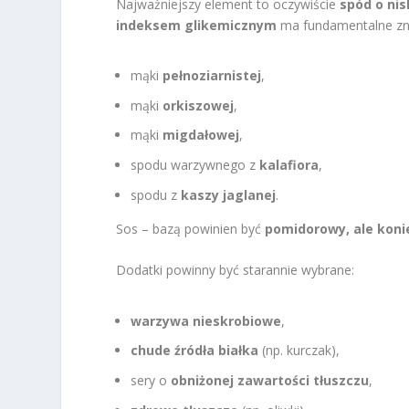
Najważniejszy element to oczywiście
spód o ni
indeksem glikemicznym
ma fundamentalne zna
mąki
pełnoziarnistej
,
mąki
orkiszowej
,
mąki
migdałowej
,
spodu warzywnego z
kalafiora
,
spodu z
kaszy jaglanej
.
Sos – bazą powinien być
pomidorowy, ale koni
Dodatki powinny być starannie wybrane:
warzywa nieskrobiowe
,
chude źródła białka
(np. kurczak),
sery o
obniżonej zawartości tłuszczu
,