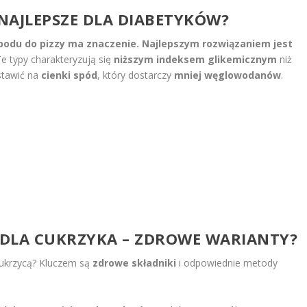
T NAJLEPSZE DLA DIABETYKÓW?
podu do pizzy ma znaczenie.
Najlepszym rozwiązaniem jest
e typy charakteryzują się
niższym indeksem glikemicznym
niż
stawić na
cienki spód
, który dostarczy
mniej węglowodanów
.
ZĘ DLA CUKRZYKA – ZDROWE WARIANTY?
cukrzycą? Kluczem są
zdrowe składniki
i odpowiednie metody