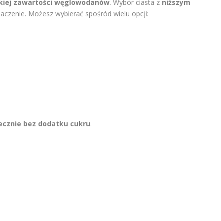
skiej zawartości węglowodanów
. Wybór ciasta z
niższym
czenie. Możesz wybierać spośród wielu opcji:
ecznie bez dodatku cukru
.