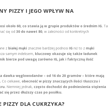
ZNY PIZZY I JEGO WPŁYW NA
osi około 60, co stawia ją w grupie produktów o średnim IG.
Ta
hać się od
30 do nawet 80
, w zależności od konkretnych
wane z
białej mąki
znacznie bardziej podnosi
IG
niż to z
mąki
poza samym indeksem,
kluczowy okazuje się także ładunek
ik bierze pod uwagę zarówno IG, jak i faktyczną ilość
ora dawka węglowodanów – od 16 do 20 gramów – które mają
.
Co ciekawe,
obecność w pizzy znaczących ilości tłuszczu i
kru.
Niemniej jednak,
często dochodzi do podniesienia stężenia
 się przez dłuższy czas po posiłku.
E PIZZY DLA CUKRZYKA?