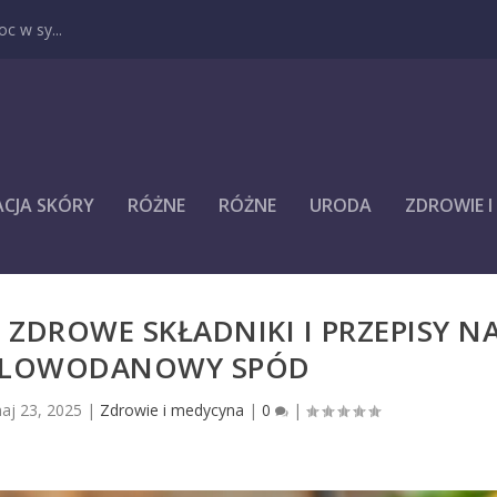
c w sy...
ACJA SKÓRY
RÓŻNE
RÓŻNE
URODA
ZDROWIE 
 ZDROWE SKŁADNIKI I PRZEPISY N
GLOWODANOWY SPÓD
aj 23, 2025
|
Zdrowie i medycyna
|
0
|