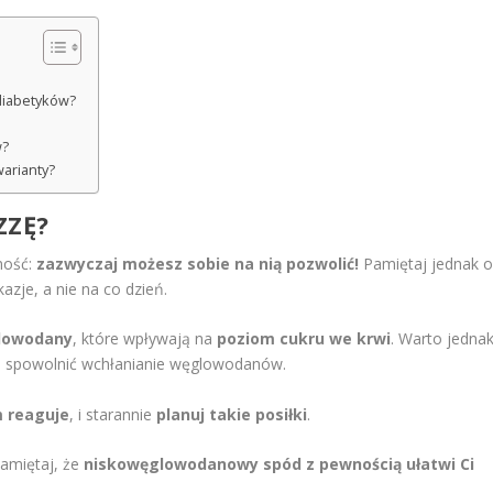
 diabetyków?
w?
warianty?
ZZĘ?
mość:
zazwyczaj możesz sobie na nią pozwolić!
Pamiętaj jednak 
azje, a nie na co dzień.
lowodany
, które wpływają na
poziom cukru we krwi
. Warto jedna
 spowolnić wchłanianie węglowodanów.
m reaguje
, i starannie
planuj takie posiłki
.
Pamiętaj, że
niskowęglowodanowy spód z pewnością ułatwi Ci