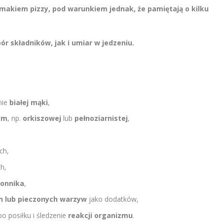
smakiem pizzy, pod warunkiem jednak, że pamiętają o kilku
r składników, jak i umiar w jedzeniu.
nie
białej mąki
,
ym
, np.
orkiszowej
lub
pełnoziarnistej
,
ch,
h,
łonnika
,
ch lub pieczonych warzyw
jako dodatków,
o posiłku i śledzenie
reakcji organizmu
.