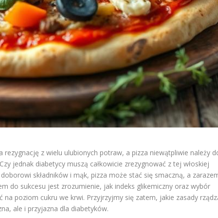
 rezygnację z wielu ulubionych potraw, a pizza niewątpliwie należy d
 Czy jednak diabetycy muszą całkowicie zrezygnować z tej włoskiej
u doborowi składników i mąk, pizza może stać się smaczną, a zaraze
em do sukcesu jest zrozumienie, jak indeks glikemiczny oraz wybór
 poziom cukru we krwi. Przyjrzyjmy się zatem, jakie zasady rządz
na, ale i przyjazna dla diabetyków.