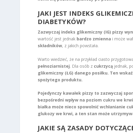
JAKI JEST INDEKS GLIKEMIC
DIABETYKÓW?
Zazwyczaj indeks glikemiczny (IG) pizzy wyn
wartość jest jednak
bardzo zmienna
i może wa
składników
, z jakich powstała.
Warto wiedzieć, że na przykład ciasto przygoto
pełnoziarnistej
. Dla osób z
cukrzycą
jednak, 
glikemiczny (ŁG) danego posiłku.
Ten wskaźn
spożytego produktu.
Pojedynczy kawałek pizzy to zazwyczaj sp
bezpośredni wpływ na poziom cukru we krwi
białka może nieco spowolnić wchłanianie cu
glukozy we krwi, a ten stan może utrzymywać
JAKIE SĄ ZASADY DOTYCZĄC