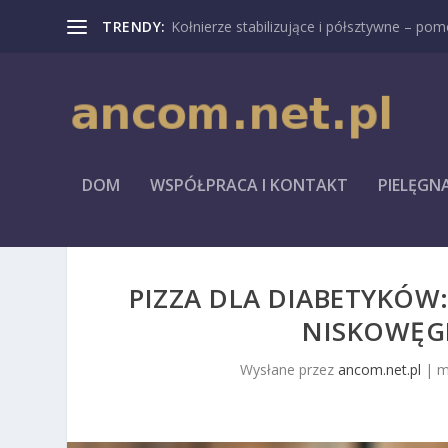
TRENDY:
Kołnierze stabilizujące i półsztywne – pomo
DOM
WSPÓŁPRACA I KONTAKT
PIELĘGN
PIZZA DLA DIABETYKÓW:
NISKOWĘ
Wysłane przez
ancom.net.pl
|
m