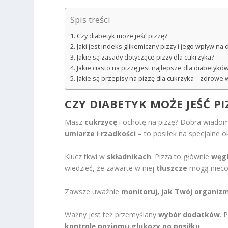
Spis treści
Czy diabetyk może jeść pizzę?
Jaki jest indeks glikemiczny pizzy i jego wpływ na
Jakie są zasady dotyczące pizzy dla cukrzyka?
Jakie ciasto na pizzę jest najlepsze dla diabetykó
Jakie są przepisy na pizzę dla cukrzyka – zdrowe 
CZY DIABETYK MOŻE JEŚĆ PI
Masz
cukrzycę
i ochotę na pizzę? Dobra wiado
umiarze i rzadkości
– to posiłek na specjalne ok
Klucz tkwi w
składnikach
. Pizza to głównie
węg
wiedzieć, że zawarte w niej
tłuszcze
mogą nieco
Zawsze uważnie
monitoruj, jak Twój organiz
Ważny jest też przemyślany
wybór dodatków
. 
kontrolę poziomu glukozy po posiłku
.