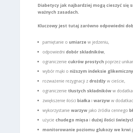
Diabetycy jak najbardziej mogą cieszyć się 
ważnych zasadach.
Kluczowy jest tutaj zarówno odpowiedni dobó
pamiętanie o
umiarze
w jedzeniu,
odpowiedni
dobór składników
,
ograniczenie
cukrów prostych
poprzez unika
wybór mąki o
niższym indeksie glikemiczn
rozważenie rezygnacji z
drożdży
w cieście,
ograniczenie
tłustych składników
w dodatka
zwiększenie ilości
białka
i
warzyw
w dodatkac
wykorzystanie
warzyw
jako źródła cennego
b
użycie
chudego mięsa
i
dużej ilości świeży
monitorowanie poziomu glukozy we krwi
p