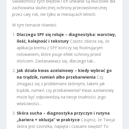
Świadomość tych błędów i ich unikanie są kluczowe dla
zachowania skutecznej ochrony przeciwsłonecznej
przez cały rok, nie tylko w miesiącach letnich.
W tym temacie również:
Dlaczego SPF się roluje – diagnostyka: warstwy,
ilość, kolejność i tekstury
Często zdarza się, że
aplikacja kremu z SPF kończy się frustrującym
rolowaniem, które psuje efekt ochrony przed
słońcem. Zastanawiasz się, dlaczego tak...
Jak działa kwas azelainowy – kiedy wybrać go
na trądzik, rumień albo przebarwienia
Czy
zmagasz się z problemami skórnymi, takimi jak
trądzik, rumień czy przebarwienia? Kwas azelainowy
może być odpowiedzią na twoje trudności. Jego
właściwości...
Skóra sucha – diagnostyka przyczyn i rutyna
„bariera + okluzja” w praktyce
Czujesz, że Twoja
skóra jest szorstka, napięta i czasami swędzi? To