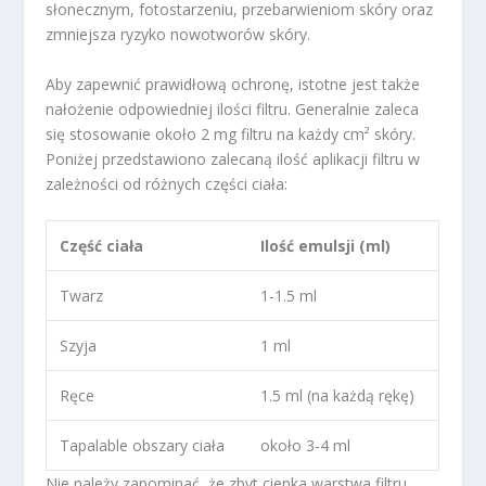
słonecznym, fotostarzeniu, przebarwieniom skóry oraz
zmniejsza ryzyko nowotworów skóry.
Aby zapewnić prawidłową ochronę, istotne jest także
nałożenie odpowiedniej ilości filtru. Generalnie zaleca
się stosowanie około 2 mg filtru na każdy cm² skóry.
Poniżej przedstawiono zalecaną ilość aplikacji filtru w
zależności od różnych części ciała:
Część ciała
Ilość emulsji (ml)
Twarz
1-1.5 ml
Szyja
1 ml
Ręce
1.5 ml (na każdą rękę)
Tapalable obszary ciała
około 3-4 ml
Nie należy zapominać, że zbyt cienka warstwa filtru