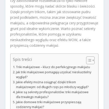
czy zastosowanie rozświetlacza to tylko niektóre
sposoby, które mogą nadać skórze blasku i świeżości.
Dzięki prostym trikom, takim jak stosowanie pudru
przed podkładem, można znacznie zwiększyć trwałość
makijażu, a odpowiednia pielęgnacja cery przygotowuje
grunt pod idealne wykończenie. Warto poznać sekrety
profesjonalistów, które pomogą w uzyskaniu
nieskazitelnego wyglądu oraz efektu WOW, a także
przyspieszą codzienny makijaż.
Spis treści
Triki makijażowe – klucz do perfekcyjnego makijażu
Jak triki makijażowe pomagają uzyskać nieskazitelny
wygląd?
Jakie efekty można osiągnąć dzięki trikom
makijażowym: od długich rzęs po młodszy wygląd?
Jakie są sekrety profesjonalistów: triki makijażowe
dla trwałego makijażu?
Jakie domowe triki makijażowe przyspieszają
codzienny makijaż?