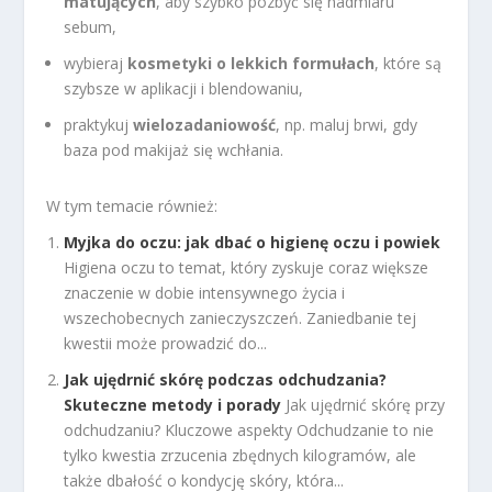
matujących
, aby szybko pozbyć się nadmiaru
sebum,
wybieraj
kosmetyki o lekkich formułach
, które są
szybsze w aplikacji i blendowaniu,
praktykuj
wielozadaniowość
, np. maluj brwi, gdy
baza pod makijaż się wchłania.
W tym temacie również:
Myjka do oczu: jak dbać o higienę oczu i powiek
Higiena oczu to temat, który zyskuje coraz większe
znaczenie w dobie intensywnego życia i
wszechobecnych zanieczyszczeń. Zaniedbanie tej
kwestii może prowadzić do...
Jak ujędrnić skórę podczas odchudzania?
Skuteczne metody i porady
Jak ujędrnić skórę przy
odchudzaniu? Kluczowe aspekty Odchudzanie to nie
tylko kwestia zrzucenia zbędnych kilogramów, ale
także dbałość o kondycję skóry, która...