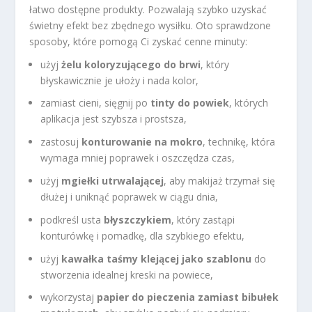
łatwo dostępne produkty. Pozwalają szybko uzyskać
świetny efekt bez zbędnego wysiłku. Oto sprawdzone
sposoby, które pomogą Ci zyskać cenne minuty:
użyj
żelu koloryzującego do brwi
, który
błyskawicznie je ułoży i nada kolor,
zamiast cieni, sięgnij po
tinty do powiek
, których
aplikacja jest szybsza i prostsza,
zastosuj
konturowanie na mokro
, technikę, która
wymaga mniej poprawek i oszczędza czas,
użyj
mgiełki utrwalającej
, aby makijaż trzymał się
dłużej i uniknąć poprawek w ciągu dnia,
podkreśl usta
błyszczykiem
, który zastąpi
konturówkę i pomadkę, dla szybkiego efektu,
użyj
kawałka taśmy klejącej jako szablonu
do
stworzenia idealnej kreski na powiece,
wykorzystaj
papier do pieczenia zamiast bibułek