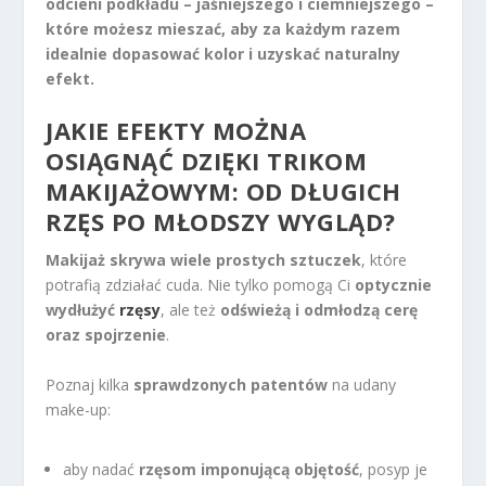
odcieni podkładu – jaśniejszego i ciemniejszego –
które możesz mieszać, aby za każdym razem
idealnie dopasować kolor i uzyskać naturalny
efekt.
JAKIE EFEKTY MOŻNA
OSIĄGNĄĆ DZIĘKI TRIKOM
MAKIJAŻOWYM: OD DŁUGICH
RZĘS PO MŁODSZY WYGLĄD?
Makijaż skrywa wiele prostych sztuczek
, które
potrafią zdziałać cuda. Nie tylko pomogą Ci
optycznie
wydłużyć
rzęsy
, ale też
odświeżą i odmłodzą cerę
oraz spojrzenie
.
Poznaj kilka
sprawdzonych patentów
na udany
make-up:
aby nadać
rzęsom imponującą objętość
, posyp je