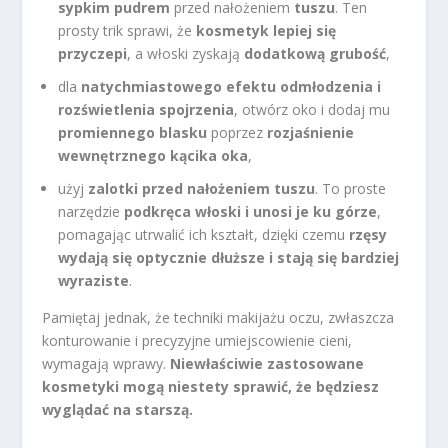
sypkim pudrem
przed nałożeniem
tuszu
. Ten
prosty trik sprawi, że
kosmetyk lepiej się
przyczepi
, a włoski zyskają
dodatkową grubość
,
dla
natychmiastowego efektu odmłodzenia i
rozświetlenia spojrzenia
, otwórz oko i dodaj mu
promiennego blasku
poprzez
rozjaśnienie
wewnętrznego kącika oka
,
użyj
zalotki przed nałożeniem tuszu
. To proste
narzędzie
podkręca włoski i unosi je ku górze
,
pomagając utrwalić ich kształt, dzięki czemu
rzęsy
wydają się optycznie dłuższe i stają się bardziej
wyraziste
.
Pamiętaj jednak, że techniki makijażu oczu, zwłaszcza
konturowanie i precyzyjne umiejscowienie cieni,
wymagają wprawy.
Niewłaściwie zastosowane
kosmetyki mogą niestety sprawić, że będziesz
wyglądać na starszą.