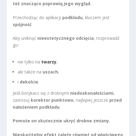
też znacząco poprawią jego wygląd.
Przechodząc do aplikacji
podkładu
, kluczem jest
spójność
.
Aby uniknąć
nieestetycznego odcięcia
, rozprowadź
go:
nie tylko na
twarzy
,
ale także na
uszach
,
i
dekolcie
.
Jeśli borykasz się z drobnymi
niedoskonałościami
,
zastosuj
korektor punktowo
, najlepiej jeszcze
przed
nałożeniem podkładu
.
Pomoże on skutecznie ukryć drobne zmiany.
Nieskazitelny efekt zależy również od właściwego