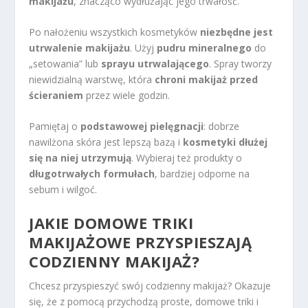
makijażu
, znacząco wydłużając jego trwałość.
Po nałożeniu wszystkich kosmetyków
niezbędne jest
utrwalenie makijażu
. Użyj
pudru mineralnego
do
„setowania” lub
sprayu utrwalającego
. Spray tworzy
niewidzialną warstwę, która
chroni makijaż przed
ścieraniem
przez wiele godzin.
Pamiętaj o
podstawowej pielęgnacji
: dobrze
nawilżona skóra jest lepszą bazą i
kosmetyki dłużej
się na niej utrzymują
. Wybieraj też produkty o
długotrwałych formułach
, bardziej odporne na
sebum i wilgoć.
JAKIE DOMOWE TRIKI
MAKIJAŻOWE PRZYSPIESZAJĄ
CODZIENNY MAKIJAŻ?
Chcesz przyspieszyć swój codzienny makijaż? Okazuje
się, że z pomocą przychodzą proste, domowe triki i