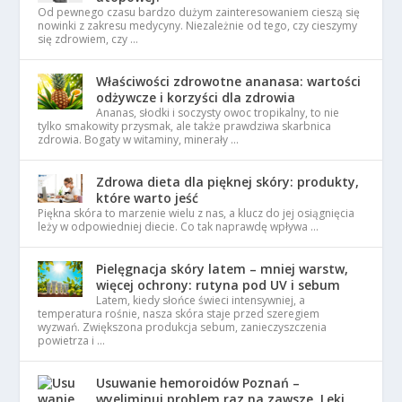
Od pewnego czasu bardzo dużym zainteresowaniem cieszą się
nowinki z zakresu medycyny. Niezależnie od tego, czy cieszymy
się zdrowiem, czy …
Właściwości zdrowotne ananasa: wartości
odżywcze i korzyści dla zdrowia
Ananas, słodki i soczysty owoc tropikalny, to nie
tylko smakowity przysmak, ale także prawdziwa skarbnica
zdrowia. Bogaty w witaminy, minerały …
Zdrowa dieta dla pięknej skóry: produkty,
które warto jeść
Piękna skóra to marzenie wielu z nas, a klucz do jej osiągnięcia
leży w odpowiedniej diecie. Co tak naprawdę wpływa …
Pielęgnacja skóry latem – mniej warstw,
więcej ochrony: rutyna pod UV i sebum
Latem, kiedy słońce świeci intensywniej, a
temperatura rośnie, nasza skóra staje przed szeregiem
wyzwań. Zwiększona produkcja sebum, zanieczyszczenia
powietrza i …
Usuwanie hemoroidów Poznań –
wyeliminuj problem raz na zawsze. Leki