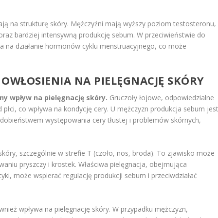
ją na strukturę skóry. Mężczyźni mają wyższy poziom testosteronu,
oraz bardziej intensywną produkcję sebum. W przeciwieństwie do
atna na działanie hormonów cyklu menstruacyjnego, co może
 OWŁOSIENIA NA
PIELĘGNACJĘ SKÓRY
ny wpływ na pielęgnację skóry.
Gruczoły łojowe, odpowiedzialne
d płci, co wpływa na kondycję cery. U mężczyzn produkcja sebum jes
odobieństwem występowania cery tłustej i problemów skórnych,
kóry, szczególnie w strefie T (czoło, nos, broda). To zjawisko może
aniu pryszczy i krostek. Właściwa pielęgnacja, obejmująca
i, może wspierać regulację produkcji sebum i przeciwdziałać
wnież wpływa na pielęgnację skóry. W przypadku mężczyzn,