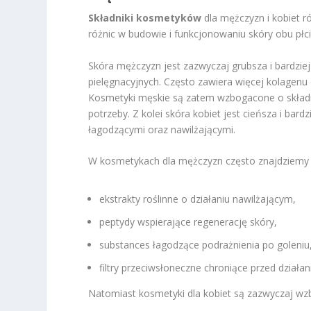
Składniki kosmetyków
dla mężczyzn i kobiet ró
różnic w budowie i funkcjonowaniu skóry obu płci
Skóra mężczyzn jest zazwyczaj grubsza i bardzie
pielęgnacyjnych. Często zawiera więcej kolagenu 
Kosmetyki męskie są zatem wzbogacone o składnik
potrzeby. Z kolei skóra kobiet jest cieńsza i bar
łagodzącymi oraz nawilżającymi.
W kosmetykach dla mężczyzn często znajdziemy sk
ekstrakty roślinne o działaniu nawilżającym,
peptydy wspierające regenerację skóry,
substances łagodzące podrażnienia po goleniu
filtry przeciwsłoneczne chroniące przed działa
Natomiast kosmetyki dla kobiet są zazwyczaj w