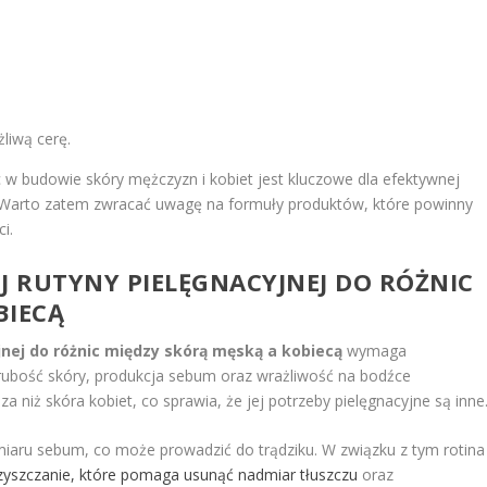
,
liwą cerę.
 budowie skóry mężczyzn i kobiet jest kluczowe dla efektywnej
w. Warto zatem zwracać uwagę na formuły produktów, które powinny
i.
 RUTYNY PIELĘGNACYJNEJ DO RÓŻNIC
BIECĄ
nej do różnic między skórą męską a kobiecą
wymaga
grubość skóry, produkcja sebum oraz wrażliwość na bodźce
 niż skóra kobiet, co sprawia, że jej potrzeby pielęgnacyjne są inne
iaru sebum, co może prowadzić do trądziku. W związku z tym rotina
zyszczanie, które pomaga usunąć nadmiar tłuszczu
oraz