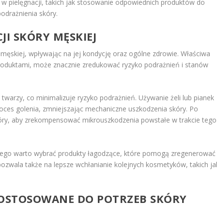
pielęgnacji, takich jak stosowanie odpowiednich produktów do
odrażnienia skóry.
JI SKÓRY
MĘSKIEJ
y męskiej, wpływając na jej kondycję oraz ogólne zdrowie. Właściwa
produktami, może znacznie zredukować ryzyko podrażnień i stanów
twarzy, co minimalizuje ryzyko podrażnień. Używanie żeli lub pianek
oces golenia, zmniejszając mechaniczne uszkodzenia skóry. Po
skóry, aby zrekompensować mikrouszkodzenia powstałe w trakcie tego
atego warto wybrać produkty łagodzące, które pomogą zregenerować 
pozwala także na lepsze wchłanianie kolejnych kosmetyków, takich ja
OSTOSOWANE DO POTRZEB SKÓRY