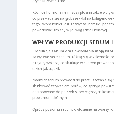
czynniki zewnętrzne.
Różnice hormonalne między płciami także wpływa
co przekłada się na grubsze włókna kolagenowe 
tego, skóra kobiet jest zazwyczaj bardziej pod
powodować zmiany w jej wyglądzie i kondycji.
WPŁYW PRODUKCJI SEBUM I
Produkcja sebum oraz owłosienia mają istot
za wytwarzanie sebum, różnią się w zależności o
z reguły wyższa, co skutkuje większym prawdop
takich jak trądzik.
Nadmiar sebum prowadzi do przetłuszczania się s
skutkować zatykaniem porów, co sprzyja powstaw
dostosowane do potrzeb skóry mężczyzn kosmetyk
problemom skórnym.
Oprócz poziomu sebum, owłosienie na twarzy ró