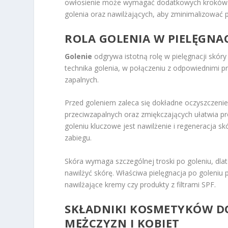
owłosienie może wymagać dodatkowych kroków w 
golenia oraz nawilżających, aby zminimalizować p
ROLA GOLENIA W
PIELĘGNAC
Golenie
odgrywa istotną rolę w pielęgnacji skór
technika golenia, w połączeniu z odpowiednimi 
zapalnych.
Przed goleniem zaleca się dokładne oczyszczenie 
przeciwzapalnych oraz zmiękczających ułatwia pr
goleniu kluczowe jest nawilżenie i regeneracja 
zabiegu.
Skóra wymaga szczególnej troski po goleniu, dl
nawilżyć skórę. Właściwa pielęgnacja po goleniu 
nawilżające kremy czy produkty z filtrami SPF.
SKŁADNIKI KOSMETYKÓW D
MĘŻCZYZN I KOBIET