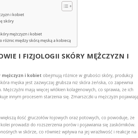
czyzn i kobiet
ję skóry
kóry mężczyzn i kobiet
o różnic między skórą męską a kobiecą
IE I FIZJOLOGII SKÓRY MĘŻCZYZN I
y mężczyzn i kobiet
obejmują różnice w grubości skóry, produkcji
Skóra męska jest zazwyczaj grubsza niż skóra żeńska, co zapewnia
 Mężczyźni mają więcej włókien kolagenowych, co sprawia, że ich
utkuje innym procesem starzenia się. Zmarszczki u mężczyzn pojawiaj
większą ilość gruczołów łojowych oraz potowych, co powoduje, że
z kolei prowadzi do rozszerzenia porów i pojawiania się zaskórników.
ośnych w skórze, co również wpływa na jej wrażliwość i reakcje na