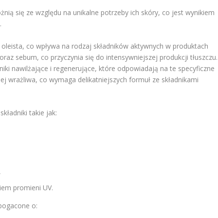
żnią się ze względu na unikalne potrzeby ich skóry, co jest wynikiem
.
j oleista, co wpływa na rodzaj składników aktywnych w produktach
oraz sebum, co przyczynia się do intensywniejszej produkcji tłuszczu.
i nawilżające i regenerujące, które odpowiadają na te specyficzne
dziej wrażliwa, co wymaga delikatniejszych formuł ze składnikami
ładniki takie jak:
,
niem promieni UV.
zbogacone o: