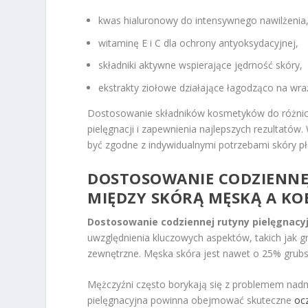
kwas hialuronowy do intensywnego nawilżenia
witaminę E i C dla ochrony antyoksydacyjnej,
składniki aktywne wspierające jędrność skóry,
ekstrakty ziołowe działające łagodząco na wraż
Dostosowanie składników kosmetyków do różnic w
pielęgnacji i zapewnienia najlepszych rezultató
być zgodne z indywidualnymi potrzebami skóry płc
DOSTOSOWANIE CODZIENNEJ
MIĘDZY SKÓRĄ MĘSKĄ A KO
Dostosowanie codziennej rutyny pielęgnacyj
uwzględnienia kluczowych aspektów, takich jak 
zewnętrzne. Męska skóra jest nawet o 25% grubsza
Mężczyźni często borykają się z problemem nadm
pielęgnacyjna powinna obejmować skuteczne
oc