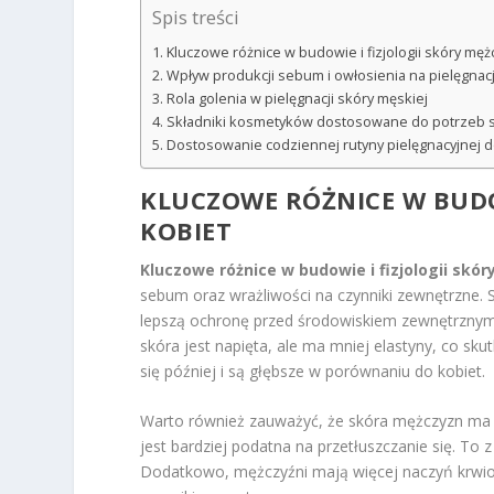
Spis treści
Kluczowe różnice w budowie i fizjologii skóry męż
Wpływ produkcji sebum i owłosienia na pielęgnac
Rola golenia w pielęgnacji skóry męskiej
Składniki kosmetyków dostosowane do potrzeb s
Dostosowanie codziennej rutyny pielęgnacyjnej d
KLUCZOWE RÓŻNICE W BUDOW
KOBIET
Kluczowe różnice w budowie i fizjologii skór
sebum oraz wrażliwości na czynniki zewnętrzne. 
lepszą ochronę przed środowiskiem zewnętrznym.
skóra jest napięta, ale ma mniej elastyny, co sk
się później i są głębsze w porównaniu do kobiet.
Warto również zauważyć, że skóra mężczyzn ma 
jest bardziej podatna na przetłuszczanie się. To 
Dodatkowo, mężczyźni mają więcej naczyń krwion