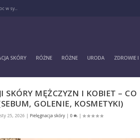
c w sy...
ACJA SKÓRY
RÓŻNE
RÓŻNE
URODA
ZDROWIE 
I SKÓRY MĘŻCZYZN I KOBIET – CO
(SEBUM, GOLENIE, KOSMETYKI)
|
sty 25, 2026
|
Pielęgnacja skóry
|
0
|