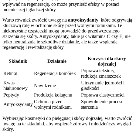
wpływać na regenerację, co może przynieść efekty w postaci
mocniejszej i gładszej skóry.
Warto również zwrócić uwagę na
antyoksydanty
, które odgrywają
kluczową rolę w ochronie skóry przed wolnymi rodnikami. Te
niekorzystne cząsteczki mogą prowadzić do przedwczesnego
starzenia się skóry. Antyoksydanty, takie jak witamina C czy E, nie
tylko neutralizują te szkodliwe działanie, ale także wspierają
regenerację i rewitalizację skóry.
Korzyści dla skóry
Składnik
Działanie
dojrzałej
Poprawa tekstury,
Retinol
Regeneracja komórek
redukcja zmarszczek
Kwas
Utrzymanie jędrności i
Nawilżenie
hialuronowy
gładkości
Peptydy
Produkcja kolagenu
Poprawa elastyczności
Ochrona przed
Spowolnienie procesu
Antyoksydanty
wolnymi rodnikami
starzenia
Wybierając kosmetyki do pielęgnacji skóry dojrzałej, warto zwrócić
uwagę na te składniki, aby wspierać zdrowy i młodzieńczy wygląd
skóry.