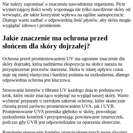
Nie należy zapominać o znaczeniu nawodnienia organizmu. Picie
wystarczającej ilości wody wspomaga nie tylko nawilżenie skóry od
wewnątrz, ale także korzystnie wpływa na ogólne samopoczucie.
Dlatego warto zadbać o odpowiednią ilość płynów, aby skóra mogła
wyglądać zdrowo i promiennie.
Jakie znaczenie ma ochrona przed
słońcem dla skóry dojrzałej?
Ochrona przed promieniowaniem UV ma ogromne znaczenie dla
skóry dojrzałej, którą nadmierna ekspozycja na słońce naraża na
przyspieszenie procesów starzenia. Skóra w miarę upływu czasu
staje się mniej elastyczna i bardziej podatna na uszkodzenia, dlatego
odpowiednia ochrona jest kluczowa.
Stosowanie kremów z filtrami UV każdego dnia to podstawowy
krok, który może znacząco wpłynąć na wygląd naszej skóry. Warto
wybierać preparaty o szerokim zakresie ochrony, które skutecznie
chronią przed zarówno promieniowaniem UVA, jak i UVB.
Promieniowanie UVA przenika głęboko w skórę, powodując
uszkodzenia komórek i przyspieszając powstawanie zmarszczek,
podczas gdy UVB jest odpowiedzialne za oparzenia słoneczne.
Regularne stosowanie kremów przeciwsłonecznych może również