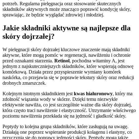
potrzeb. Regularna pielęgnacja oraz stosowanie skutecznych
składników aktywnych może znacząco poprawić kondycję skóry,
sprawiając, że będzie wyglądać zdrowiej i młodziej.
Jakie składniki aktywne są najlepsze dla
skóry dojrzałej?
W pielęgnacji skóry dojrzałej kluczowe znaczenie mają składniki
aktywne, które mogą pomóc w regeneracji, nawilżeniu i ochronie
przed oznakami starzenia.
Retinol
, pochodna witaminy A, jest
jednym z najskuteczniejszych składników, które wspierają odnowę
komórkową. Działa przez przyspieszenie wymiany komórek
naskórka, co przejawia się w poprawie tekstury skóry oraz redukcji
drobnych zmarszczek.
Kolejnym istotnym składnikiem jest
kwas hialuronowy
, który ma
zdolność wiązania wody w skórze. Dzięki temu niezwykle
efektywnie nawilża, co jest szczególnie ważne dla skóry dojrzałej,
która często traci nawilżenie i elastyczność. Utrzymanie właściwego
poziomu nawilżenia przekłada się na jędrność i gładkość skóry.
Peptydy to kolejna grupa składników, które zasługują na uwagę.
Działają one poprzez wspieranie produkcji kolagenu i elastyny, co
przyczynia się do poprawy jędrności skóry. Peptydy mogą także