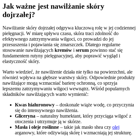
Jak ważne jest nawilżanie skóry
dojrzałej?
Nawilżanie skóry dojrzałej odgrywa kluczową rolę w jej codziennej
pielęgnacji. W miarę upływu czasu, skóra traci zdolność do
efektywnego zatrzymywania wilgoci, co prowadzi do jej
przesuszenia i pojawiania się zmarszczek. Dlatego regularne
stosowanie nawilżających
kremów
i
serum
powinno stać się
fundamentem rutyny pielęgnacyjnej, aby poprawić wygląd i
elastyczność skóry.
Warto wiedzieć, że nawilżenie działa nie tylko na powierzchni, ale
również wpływa na głębsze warstwy skóry. Odpowiednie produkty
nawilżające mogą wzmacniać barierę ochronną, co sprzyja
lepszemu zatrzymywaniu wilgoci wewnątrz. Wśród popularnych
składników nawilżających warto wymienić:
Kwas hialuronowy
– doskonale wiąże wodę, co przyczynia
się do intensywnego nawilżenia.
Gliceryna
– naturalny humektant, który przyciąga wilgoć z
otoczenia i utrzymuje ją w skórze.
Masła i oleje roślinne
– takie jak masło shea czy
olej
arganowy, które odżywiają skórę i wzmacniają jej strukturę.