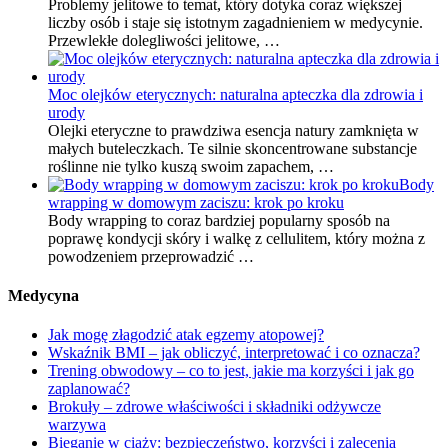
Problemy jelitowe to temat, który dotyka coraz większej
liczby osób i staje się istotnym zagadnieniem w medycynie.
Przewlekłe dolegliwości jelitowe, …
Moc olejków eterycznych: naturalna apteczka dla zdrowia i
urody
Olejki eteryczne to prawdziwa esencja natury zamknięta w
małych buteleczkach. Te silnie skoncentrowane substancje
roślinne nie tylko kuszą swoim zapachem, …
Body
wrapping w domowym zaciszu: krok po kroku
Body wrapping to coraz bardziej popularny sposób na
poprawę kondycji skóry i walkę z cellulitem, który można z
powodzeniem przeprowadzić …
Medycyna
Jak mogę złagodzić atak egzemy atopowej?
Wskaźnik BMI – jak obliczyć, interpretować i co oznacza?
Trening obwodowy – co to jest, jakie ma korzyści i jak go
zaplanować?
Brokuły – zdrowe właściwości i składniki odżywcze
warzywa
Bieganie w ciąży: bezpieczeństwo, korzyści i zalecenia