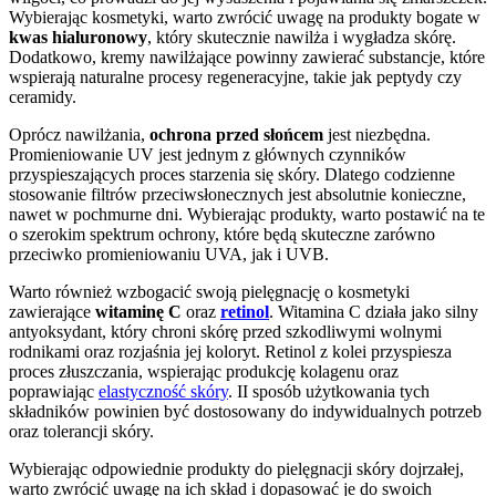
Wybierając kosmetyki, warto zwrócić uwagę na produkty bogate w
kwas hialuronowy
, który skutecznie nawilża i wygładza skórę.
Dodatkowo, kremy nawilżające powinny zawierać substancje, które
wspierają naturalne procesy regeneracyjne, takie jak peptydy czy
ceramidy.
Oprócz nawilżania,
ochrona przed słońcem
jest niezbędna.
Promieniowanie UV jest jednym z głównych czynników
przyspieszających proces starzenia się skóry. Dlatego codzienne
stosowanie filtrów przeciwsłonecznych jest absolutnie konieczne,
nawet w pochmurne dni. Wybierając produkty, warto postawić na te
o szerokim spektrum ochrony, które będą skuteczne zarówno
przeciwko promieniowaniu UVA, jak i UVB.
Warto również wzbogacić swoją pielęgnację o kosmetyki
zawierające
witaminę C
oraz
retinol
. Witamina C działa jako silny
antyoksydant, który chroni skórę przed szkodliwymi wolnymi
rodnikami oraz rozjaśnia jej koloryt. Retinol z kolei przyspiesza
proces złuszczania, wspierając produkcję kolagenu oraz
poprawiając
elastyczność skóry
. II sposób użytkowania tych
składników powinien być dostosowany do indywidualnych potrzeb
oraz tolerancji skóry.
Wybierając odpowiednie produkty do pielęgnacji skóry dojrzałej,
warto zwrócić uwagę na ich skład i dopasować je do swoich