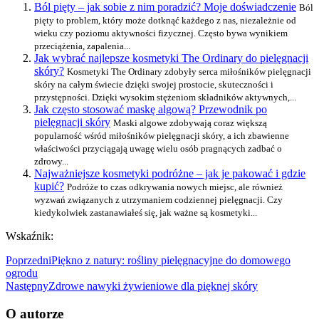
Ból pięty – jak sobie z nim poradzić? Moje doświadczenie
Ból
pięty to problem, który może dotknąć każdego z nas, niezależnie od
wieku czy poziomu aktywności fizycznej. Często bywa wynikiem
przeciążenia, zapalenia...
Jak wybrać najlepsze kosmetyki The Ordinary do pielęgnacji
skóry?
Kosmetyki The Ordinary zdobyły serca miłośników pielęgnacji
skóry na całym świecie dzięki swojej prostocie, skuteczności i
przystępności. Dzięki wysokim stężeniom składników aktywnych,...
Jak często stosować maskę algową? Przewodnik po
pielęgnacji skóry
Maski algowe zdobywają coraz większą
popularność wśród miłośników pielęgnacji skóry, a ich zbawienne
właściwości przyciągają uwagę wielu osób pragnących zadbać o
zdrowy...
Najważniejsze kosmetyki podróżne – jak je pakować i gdzie
kupić?
Podróże to czas odkrywania nowych miejsc, ale również
wyzwań związanych z utrzymaniem codziennej pielęgnacji. Czy
kiedykolwiek zastanawiałeś się, jak ważne są kosmetyki...
Wskaźnik:
Poprzedni
Piękno z natury: rośliny pielęgnacyjne do domowego
ogrodu
Następny
Zdrowe nawyki żywieniowe dla pięknej skóry
O autorze