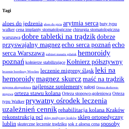
Tagi
arytmia serca
aloes do jedzenia
buty typu
aloes do picia
walker
cena implanty stomatologiczne
chirurgia stomatologiczna
dobre tabletki na trądzik
dobrze
warszawa
przyswajalny magnez
echo serca poznań
echo
hemoroidy
serca Warszawa
gabinet masażu gdańsk
poznań
Kołnierz półsztywny
kołnierze stabilizujące
leki na
leczenie migreny śląsk
leczenie boreliozy Wrocław
hemoroidy
magnez skurcz
maść na trądzik
najlepsze suplementy
nałogi
migrena akupunktura
Orteza skokowa-
orteza stawu kolana
Orteza stopowo-goleniowa
Orteza
stopowa
prywatny ośrodek leczenia
typu Walker
uzależnień cennik
rehabilitacja kolana Kraków
rekonstrukcja pcl
sklep ortopedyczny
sklep medyczny kraków
lublin
sposoby
skuteczne leczenie trądziku
sok z aloesu cena