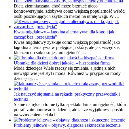
Dieta ziemniaczana – zasady, jadłospis i efekty odchudzania
Dieta ziemniaczana, choć może brzmieć nieco
kontrowersyjnie, zdobywa coraz większą popularność wśród
osób poszukujących szybkich metod na utratę wagi. W …
Kwas migdałowy – łagodna alternatywa: dla kogo i jak
zacząć bez „przegięcia”
Kwas migdałowy zyskuje coraz większą popularność jako
łagodna alternatywa w pielęgnacji skóry, ale jak wszędzie,
kluczem do sukcesu jest umiejętność …
Ubranka dla dzieci dobrej jakości – hiszpańska firma
Moda dziecięca Wiele rzeczy się zmienia, a jedną z nich
niewątpliwie jest styl i moda. Również w przypadku mody
dziecięcej, …
Jak nauczyć się stania na rękach: praktyczny przewodnik i
techniki
Stanie na rękach to nie tylko spektakularna umiejętność, która
potrafi zaimponować każdemu, ale także wyjątkowy sposób
na wzmocnienie ciała i …
Problemy jelitowe – objawy, diagnoza i skuteczne leczenie