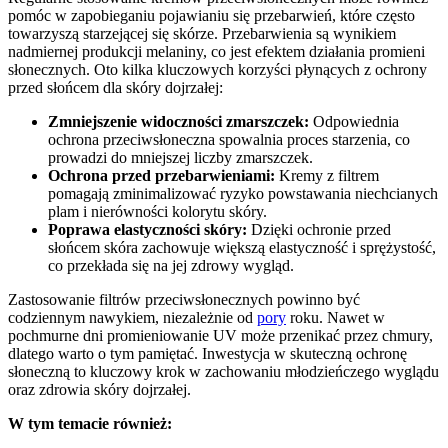
pomóc w zapobieganiu pojawianiu się przebarwień, które często
towarzyszą starzejącej się skórze. Przebarwienia są wynikiem
nadmiernej produkcji melaniny, co jest efektem działania promieni
słonecznych. Oto kilka kluczowych korzyści płynących z ochrony
przed słońcem dla skóry dojrzałej:
Zmniejszenie widoczności zmarszczek:
Odpowiednia
ochrona przeciwsłoneczna spowalnia proces starzenia, co
prowadzi do mniejszej liczby zmarszczek.
Ochrona przed przebarwieniami:
Kremy z filtrem
pomagają zminimalizować ryzyko powstawania niechcianych
plam i nierówności kolorytu skóry.
Poprawa elastyczności skóry:
Dzięki ochronie przed
słońcem skóra zachowuje większą elastyczność i sprężystość,
co przekłada się na jej zdrowy wygląd.
Zastosowanie filtrów przeciwsłonecznych powinno być
codziennym nawykiem, niezależnie od
pory
roku. Nawet w
pochmurne dni promieniowanie UV może przenikać przez chmury,
dlatego warto o tym pamiętać. Inwestycja w skuteczną ochronę
słoneczną to kluczowy krok w zachowaniu młodzieńczego wyglądu
oraz zdrowia skóry dojrzałej.
W tym temacie również: