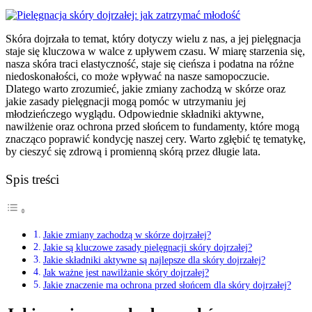
Skóra dojrzała to temat, który dotyczy wielu z nas, a jej pielęgnacja
staje się kluczowa w walce z upływem czasu. W miarę starzenia się,
nasza skóra traci elastyczność, staje się cieńsza i podatna na różne
niedoskonałości, co może wpływać na nasze samopoczucie.
Dlatego warto zrozumieć, jakie zmiany zachodzą w skórze oraz
jakie zasady pielęgnacji mogą pomóc w utrzymaniu jej
młodzieńczego wyglądu. Odpowiednie składniki aktywne,
nawilżenie oraz ochrona przed słońcem to fundamenty, które mogą
znacząco poprawić kondycję naszej cery. Warto zgłębić tę tematykę,
by cieszyć się zdrową i promienną skórą przez długie lata.
Spis treści
Jakie zmiany zachodzą w skórze dojrzałej?
Jakie są kluczowe zasady pielęgnacji skóry dojrzałej?
Jakie składniki aktywne są najlepsze dla skóry dojrzałej?
Jak ważne jest nawilżanie skóry dojrzałej?
Jakie znaczenie ma ochrona przed słońcem dla skóry dojrzałej?