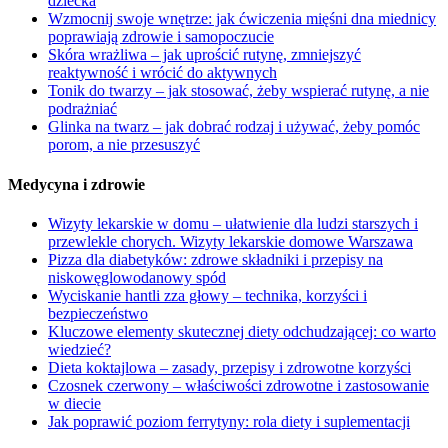
dziecka
Wzmocnij swoje wnętrze: jak ćwiczenia mięśni dna miednicy
poprawiają zdrowie i samopoczucie
Skóra wrażliwa – jak uprościć rutynę, zmniejszyć
reaktywność i wrócić do aktywnych
Tonik do twarzy – jak stosować, żeby wspierać rutynę, a nie
podrażniać
Glinka na twarz – jak dobrać rodzaj i używać, żeby pomóc
porom, a nie przesuszyć
Medycyna i zdrowie
Wizyty lekarskie w domu – ułatwienie dla ludzi starszych i
przewlekle chorych. Wizyty lekarskie domowe Warszawa
Pizza dla diabetyków: zdrowe składniki i przepisy na
niskowęglowodanowy spód
Wyciskanie hantli zza głowy – technika, korzyści i
bezpieczeństwo
Kluczowe elementy skutecznej diety odchudzającej: co warto
wiedzieć?
Dieta koktajlowa – zasady, przepisy i zdrowotne korzyści
Czosnek czerwony – właściwości zdrowotne i zastosowanie
w diecie
Jak poprawić poziom ferrytyny: rola diety i suplementacji