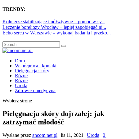
TRENDY:
Kołnierze stabilizujące i półsztywne – pomoc w sy...
Leczenie boreliozy Wrocław – lepiej zapobiegać ni...
Echo serca w Warszawie – wykonaj badania i przeko...
Dom
Współpraca i kontakt
Pielęgnacja skóry
Różne
Różne
Uroda
Zdrowie i medycyna
Wybierz stronę
Pielęgnacja skóry dojrzałej: jak
zatrzymać młodość
Wysłane przez
ancom.net.pl
|
lis 11, 2021
|
Uroda
|
0
|