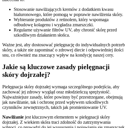
Stosowanie nawilżających kremów z dodatkiem kwasu
hialuronowego, które pomogą w poprawie nawilżenia skóry.
Wybieranie produktów z retinolem, który wspomaga
odbudowę kolagenu i wygładza zmarszczki.
Regularne używanie filtrów UV, aby chronić skórę przed
szkodliwym działaniem słońca.
Ważne jest, aby dostosować pielęgnację do indywidualnych potrzeb
skóry, a także nie zapominać o zdrowej diecie i odpowiedniej ilości
snu, co również ma znaczący wpływ na kondycję naszej cery.
Jakie są kluczowe zasady pielęgnacji
skóry dojrzałej?
Pielęgnacja skóry dojrzałej wymaga szczególnego podejścia, aby
zachować jej zdrowy wygląd oraz młodzieńczą sprężystość.
Najważniejsze zasady, które powinny być przestrzegane, obejmują
jak nawilżanie, tak i ochronę przed wpływem szkodliwych
czynników zewnętrznych, takich jak promieniowanie UV.
Nawilżanie
jest kluczowym elementem w pielęgnacji skóry
dojrzałej. Z wiekiem skóra traci zdolność do zatrzymywania
wilgoci, co prowadzi do jej wysuszenia i pojawiania się zmarszczek.