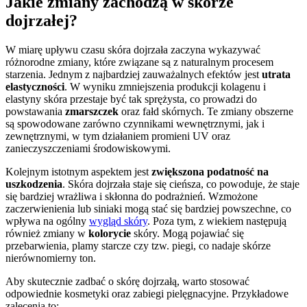
Jakie zmiany zachodzą w skórze
dojrzałej?
W miarę upływu czasu skóra dojrzała zaczyna wykazywać
różnorodne zmiany, które związane są z naturalnym procesem
starzenia. Jednym z najbardziej zauważalnych efektów jest
utrata
elastyczności
. W wyniku zmniejszenia produkcji kolagenu i
elastyny skóra przestaje być tak sprężysta, co prowadzi do
powstawania
zmarszczek
oraz fałd skórnych. Te zmiany obszerne
są spowodowane zarówno czynnikami wewnętrznymi, jak i
zewnętrznymi, w tym działaniem promieni UV oraz
zanieczyszczeniami środowiskowymi.
Kolejnym istotnym aspektem jest
zwiększona podatność na
uszkodzenia
. Skóra dojrzała staje się cieńsza, co powoduje, że staje
się bardziej wrażliwa i skłonna do podrażnień. Wzmożone
zaczerwienienia lub siniaki mogą stać się bardziej powszechne, co
wpływa na ogólny
wygląd skóry
. Poza tym, z wiekiem następują
również zmiany w
kolorycie
skóry. Mogą pojawiać się
przebarwienia, plamy starcze czy tzw. piegi, co nadaje skórze
nierównomierny ton.
Aby skutecznie zadbać o skórę dojrzałą, warto stosować
odpowiednie kosmetyki oraz zabiegi pielęgnacyjne. Przykładowe
zalecenia to: