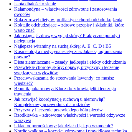
Istota dbałości o siebie
Kalamondyna – właściwości zdrowotne i zastosowania
owoców
Rola zdrowej diety w profilaktyce chorób układu krążenia
Koktajle odchudzające – zdrowe przepisy i składniki, które
warto znać
Jak osiągnąć zdrowy wygląd skóry? Praktyczne porady i
pielęgnacja
Najlepsze witaminy na suchą skórę: A, E, C, D i B5
Kosmetolog a medycyna estetyczna: Jakie są ograniczenia
prawne?
Dieta ziemniaczana – zasady, jadłospis i efekty odchudzania
Przewlekłe choroby skóry: objawy, przyczyny i leczenie
swędzących wykwitów
Przeciwwskazania do stosowania lawendy: co musisz
wiedzieć?
Błonnik pokarmowy: Klucz do zdrowia jelit i lepszego
trawienia
Jak rozwijać koordynację ruchową u niemowląt?
Kompleksowy przewodnik dla rodziców
Przyczyny i leczenie przewlekłego bólu pleców
Rzodkiewka – zdrowotne właściwości i wartości odżywcze
warzywa
Układ odpornościowy: jak działa i jak go wzmocnić?
Nordic walking – korzyści zdrowotne i prawidłowa technika