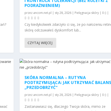
I KONTROLA TOLERANCJI (BEZ RULETKI Z
PODRAŻNIENIEM)
przez
ancom.net.pl
|
sty 28, 2026
|
Pielęgnacja skóry
|
0
|
zań?
Czy kiedykolwiek zdarzyło ci się, że po nałożeniu retin
skórę odczuwałeś dyskomfort lub...
CZYTAJ WIĘCEJ
SKÓRA NORMALNA – RUTYNA
PODTRZYMUJĄCA: JAK UTRZYMAĆ BALANS 
„PRZEDOBRZYĆ”
przez
ancom.net.pl
|
sty 28, 2026
|
Pielęgnacja skóry
|
0
|
awać
Zastanawiasz się, dlaczego Twoja skóra, mimo że