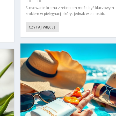
Stosowanie kremu z retinolem może być kluczowym
krokiem w pielęgnacji skóry, jednak wiele osób...
CZYTAJ WIĘCEJ