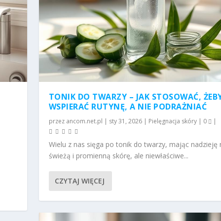
,
TONIK DO TWARZY – JAK STOSOWAĆ, ŻEB
WSPIERAĆ RUTYNĘ, A NIE PODRAŻNIAĆ
przez
ancom.net.pl
|
sty 31, 2026
|
Pielęgnacja skóry
|
0
|
Wielu z nas sięga po tonik do twarzy, mając nadzieję 
świeżą i promienną skórę, ale niewłaściwe...
CZYTAJ WIĘCEJ