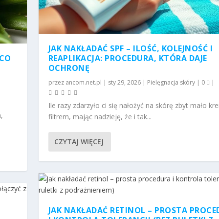
JAK NAKŁADAĆ SPF – ILOŚĆ, KOLEJNOŚĆ I
 CO
REAPLIKACJA: PROCEDURA, KTÓRA DAJE
OCHRONĘ
przez
ancom.net.pl
|
sty 29, 2026
|
Pielęgnacja skóry
|
0
|
Ile razy zdarzyło ci się nałożyć na skórę zbyt mało kr
,
filtrem, mając nadzieję, że i tak...
CZYTAJ WIĘCEJ
JAK NAKŁADAĆ RETINOL – PROSTA PROC