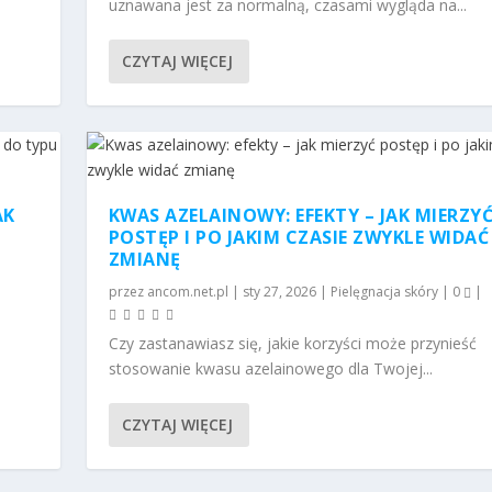
uznawana jest za normalną, czasami wygląda na...
CZYTAJ WIĘCEJ
AK
KWAS AZELAINOWY: EFEKTY – JAK MIERZY
POSTĘP I PO JAKIM CZASIE ZWYKLE WIDAĆ
ZMIANĘ
przez
ancom.net.pl
|
sty 27, 2026
|
Pielęgnacja skóry
|
0
|
Czy zastanawiasz się, jakie korzyści może przynieść
stosowanie kwasu azelainowego dla Twojej...
CZYTAJ WIĘCEJ