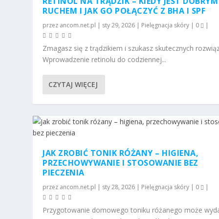
RETINOL NA TRĄDZIK – KIEDY JEST DOBRYM
RUCHEM I JAK GO POŁĄCZYĆ Z BHA I SPF
przez
ancom.net.pl
|
sty 29, 2026
|
Pielęgnacja skóry
|
0
|
Zmagasz się z trądzikiem i szukasz skutecznych rozwią
Wprowadzenie retinolu do codziennej...
CZYTAJ WIĘCEJ
JAK ZROBIĆ TONIK RÓŻANY – HIGIENA,
PRZECHOWYWANIE I STOSOWANIE BEZ
PIECZENIA
przez
ancom.net.pl
|
sty 28, 2026
|
Pielęgnacja skóry
|
0
|
Przygotowanie domowego toniku różanego może wyd