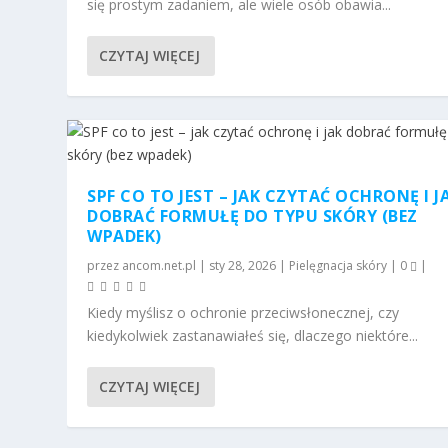
się prostym zadaniem, ale wiele osób obawia...
CZYTAJ WIĘCEJ
SPF CO TO JEST – JAK CZYTAĆ OCHRONĘ I J
DOBRAĆ FORMUŁĘ DO TYPU SKÓRY (BEZ
WPADEK)
przez
ancom.net.pl
|
sty 28, 2026
|
Pielęgnacja skóry
|
0
|
Kiedy myślisz o ochronie przeciwsłonecznej, czy
kiedykolwiek zastanawiałeś się, dlaczego niektóre...
CZYTAJ WIĘCEJ