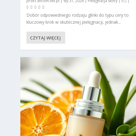
przez
ancom.net.pl
|
sty 31, 2026
|
Pielęgnacja skóry
|
0
|
Dobór odpowiedniego rodzaju glinki do typu cery to
kluczowy krok w skutecznej pielęgnacji, jednak...
CZYTAJ WIĘCEJ