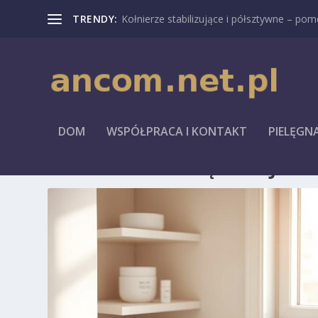
TRENDY:
Kołnierze stabilizujące i półsztywne – pomo
DOM
WSPÓŁPRACA I KONTAKT
PIELĘGN
KATEGORIA:
PIELĘGNACJA S