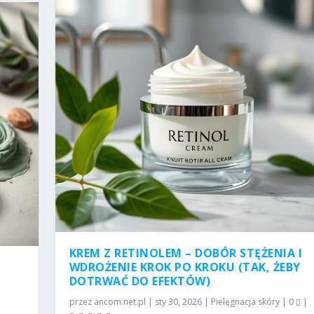
KREM Z RETINOLEM – DOBÓR STĘŻENIA I
WDROŻENIE KROK PO KROKU (TAK, ŻEBY
DOTRWAĆ DO EFEKTÓW)
przez
ancom.net.pl
|
sty 30, 2026
|
Pielęgnacja skóry
|
0
|