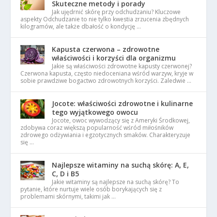
Skuteczne metody i porady
Jak ujędrnić skórę przy odchudzaniu? Kluczowe
aspekty Odchudzanie to nie tylko kwestia zrzucenia zbędnych
kilogramów, ale także dbałość o kondycję …
Kapusta czerwona – zdrowotne
właściwości i korzyści dla organizmu
Jakie są właściwości zdrowotne kapusty czerwonej?
Czerwona kapusta, często niedoceniana wśród warzyw, kryje w
sobie prawdziwe bogactwo zdrowotnych korzyści. Zaledwie …
Jocote: właściwości zdrowotne i kulinarne
tego wyjątkowego owocu
Jocote, owoc wywodzący się z Ameryki Środkowej,
zdobywa coraz większą popularność wśród miłośników
zdrowego odżywiania i egzotycznych smaków. Charakteryzuje
się …
Najlepsze witaminy na suchą skórę: A, E,
C, D i B5
Jakie witaminy są najlepsze na suchą skórę? To
pytanie, które nurtuje wiele osób borykających się z
problemami skórnymi, takimi jak …