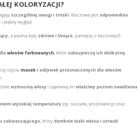
ŁEJ KOLORYZACJI?
magają
szczególnej uwagi i troski
. Kluczowa jest
odpowiednia
 i piękny wygląd.
iący
, a pasma były
zdrowe i lśniące
, pamiętaj o kluczowych
dla
włosów farbowanych
, które
zabezpieczą ich delikatną
rzy użyciu
masek
i odżywek przeznaczonych dla włosów
a
,
ześnie
wzmocnią włosy
i zapewnią im
właściwy poziom nawilżeni
aniem wysokiej temperatury
(np. suszarki, prostownicy) oraz
u zakwaszającego
, który
domknie łuski włosa i utrwali