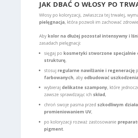
JAK DBAĆ O WŁOSY PO TRWA
Włosy po koloryzacji, zwłaszcza tej trwałej, wy
pielęgnacja
, która pozwoli im zachować zdrowie
Aby
kolor na dłużej pozostał intensywny i lśn
zasadach pielęgnacji:
sięgaj po
kosmetyki stworzone specjalnie 
strukturę
,
stosuj
regularne nawilżanie i regenerację
p
farbowanych
, aby
odbudować uszkodzeni
wybieraj
delikatne szampony
, które jednoc
zawsze sprawdzając ich
skład
,
chroń swoje pasma przed
szkodliwym dział
promieniowaniem UV
,
po koloryzacji rozważ zastosowanie
preparat
pigment
.