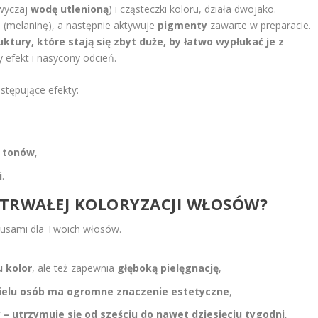
wyczaj
wodę utlenioną
) i cząsteczki koloru, działa dwojako.
t
(melaninę), a następnie aktywuje
pigmenty
zawarte w preparacie.
uktury, które stają się zbyt duże, by łatwo wypłukać je z
 efekt i nasycony odcień.
stępujące efekty:
3 tonów
,
i
.
TY TRWAŁEJ KOLORYZACJI WŁOSÓW?
lusami dla Twoich włosów.
u kolor
, ale też zapewnia
głęboką pielęgnację
,
 wielu osób ma ogromne znaczenie estetyczne
,
 – utrzymuje się od
sześciu do nawet dziesięciu tygodni
,