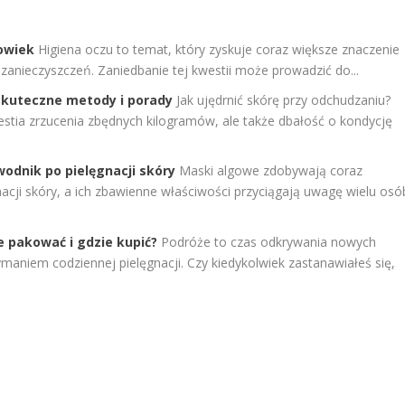
powiek
Higiena oczu to temat, który zyskuje coraz większe znaczenie
anieczyszczeń. Zaniedbanie tej kwestii może prowadzić do...
 Skuteczne metody i porady
Jak ujędrnić skórę przy odchudzaniu?
estia zrzucenia zbędnych kilogramów, ale także dbałość o kondycję
odnik po pielęgnacji skóry
Maski algowe zdobywają coraz
cji skóry, a ich zbawienne właściwości przyciągają uwagę wielu osó
e pakować i gdzie kupić?
Podróże to czas odkrywania nowych
maniem codziennej pielęgnacji. Czy kiedykolwiek zastanawiałeś się,