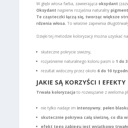
W głębi włosa farba, zawierająca
oksydant
(zaz
Oksydant
najpierw rozjaśnia naturalny
pigmen
Te cząsteczki łączą się, tworząc większe str
rdzenia włosa.
To właśnie zapewnia długotrwały
Dzięki tej metodzie koloryzacji można uzyskać na
skuteczne pokrycie siwizny,
rozjaśnienie naturalnego koloru pasm o
1 do 
rezultat widoczny przez około
6 do 10 tygodn
JAKIE SĄ KORZYŚCI I EFEK
Trwała koloryzacja
to rozwiązanie z wieloma p
nie tylko nadaje im
intensywny
,
pełen blask
skutecznie pokrywa
całą siwiznę
, co dla
efekt tego zabiegu jest wyjątkowo trwały