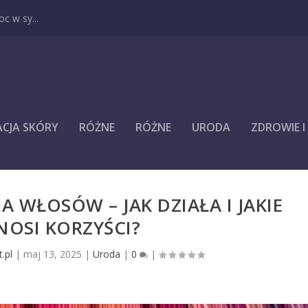
c w sy...
ACJA SKÓRY
RÓŻNE
RÓŻNE
URODA
ZDROWIE 
 WŁOSÓW – JAK DZIAŁA I JAKIE
NOSI KORZYŚCI?
.pl
|
maj 13, 2025
|
Uroda
|
0
|