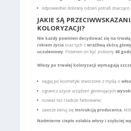
odpowiednio dobrany odcień potrafi znacząco
JAKIE SĄ PRZECIWWSKAZANI
KOLORYZACJI?
Nie każdy powinien decydować się na trwałą 
rokiem życia
oraz tych z
wrażliwą skórą głow
uczuleniowy
. Powinien on być zrobiony
48 godz
Włosy po trwałej koloryzacji wymagają szcze
sięgaj po kosmetyki stworzone z myślą o
wło
ogranicz użycie urządzeń generujących
wysok
rozważ też rzadsze farbowanie,
zawsze kieruj się
instrukcją producenta
, kt
Nadmierne ciepło osłabia włosy i szybciej w