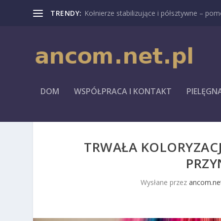
TRENDY:
Kołnierze stabilizujące i półsztywne – pomo
DOM
WSPÓŁPRACA I KONTAKT
PIELĘGN
TRWAŁA KOLORYZACJA
PRZY
Wysłane przez
ancom.net