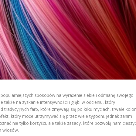
ajpopularniejszych sposobów na wyrażenie siebie i odmianę swojego
e także na zyskanie intensywności i głębi w odcieniu, który
tradycyjnych farb, które zmywają się po kilku myciach, trwałe kolor
efekt, który może utrzymywać się przez wiele tygodni. Jednak zanim
oznać nie tylko korzyści, ale także zasady, które pozwolą nam cieszy
h włosów.