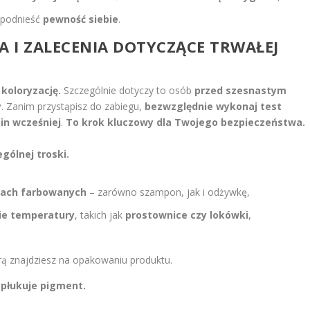
 podnieść
pewność siebie
.
A I ZALECENIA DOTYCZĄCE TRWAŁEJ
koloryzację.
Szczególnie dotyczy to osób
przed szesnastym
y
. Zanim przystąpisz do zabiegu,
bezwzględnie wykonaj test
in wcześniej
.
To krok kluczowy dla Twojego bezpieczeństwa.
gólnej troski.
sach farbowanych
– zarówno szampon, jak i odżywkę,
ie temperatury
, takich jak
prostownice czy lokówki
,
órą znajdziesz na opakowaniu produktu.
ypłukuje pigment.