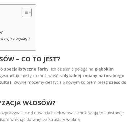
w?
wałej koloryzacji?
ÓW – CO TO JEST?
po
specjalistyczne farby
. Ich działanie polega na
głębokim
 gwarantuje nie tylko możliwość
radykalnej zmiany naturalnego
zultat
. Zwykle możemy cieszyć się nowym kolorem przez
sześć do
YZACJA WŁOSÓW?
rozpoczyna się od otwarcia łusek włosa. Umożliwiają to substancje
ikom wniknąć do wnętrza struktury włókna.