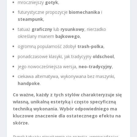
mroczniejszy
gotyk
,
futurystyczne propozycje
biomechanika
i
steampunk
,
tatuaż
graficzny
lub
rysunkowy
, nierzadko
określany mianem
bajkowego
,
ogromną popularność zdobył
trash-polka
,
ponadczasowe klasyki, jak tradycyjny
oldschool
,
jego nowocześniejsza wersja,
neo-tradycyjny
,
ciekawa alternatywa, wykonywana bez maszynki,
handpoke
.
Co ważne, każdy z tych stylów charakteryzuje się
własną, unikalną estetyką i często specyficzną
techniką wykonania.
Wybór odpowiedniego ma
kluczowe znaczenie dla ostatecznego efektu na
skórze.
Rynek tatuażu nieustannie się rozwija, wprowadzając