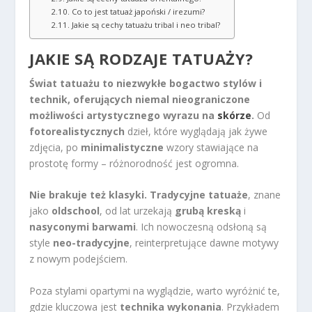
Co to jest tatuaż japoński / irezumi?
Jakie są cechy tatuażu tribal i neo tribal?
JAKIE SĄ RODZAJE TATUAŻY?
Świat tatuażu to niezwykłe bogactwo stylów i
technik, oferujących niemal nieograniczone
możliwości artystycznego wyrazu na
skórze
.
Od
fotorealistycznych
dzieł, które wyglądają jak żywe
zdjęcia, po
minimalistyczne
wzory stawiające na
prostotę formy – różnorodność jest ogromna.
Nie brakuje też klasyki.
Tradycyjne tatuaże
, znane
jako
oldschool
, od lat urzekają
grubą kreską
i
nasyconymi barwami
. Ich nowoczesną odsłoną są
style
neo-tradycyjne
, reinterpretujące dawne motywy
z nowym podejściem.
Poza stylami opartymi na wyglądzie, warto wyróżnić te,
gdzie kluczowa jest
technika wykonania
. Przykładem