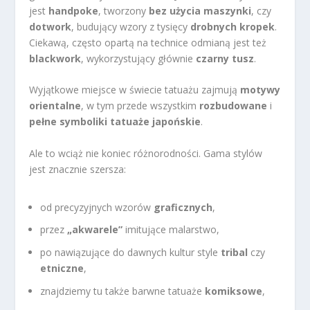
jest
handpoke
, tworzony
bez użycia maszynki
, czy
dotwork
, budujący wzory z tysięcy
drobnych kropek
.
Ciekawą, często opartą na technice odmianą jest też
blackwork
, wykorzystujący głównie
czarny tusz
.
Wyjątkowe miejsce w świecie tatuażu zajmują
motywy
orientalne
, w tym przede wszystkim
rozbudowane
i
pełne symboliki tatuaże japońskie
.
Ale to wciąż nie koniec różnorodności. Gama stylów
jest znacznie szersza:
od precyzyjnych wzorów
graficznych
,
przez
„akwarele”
imitujące malarstwo,
po nawiązujące do dawnych kultur style
tribal
czy
etniczne
,
znajdziemy tu także barwne tatuaże
komiksowe
,