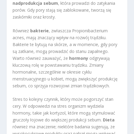
nadprodukcja sebum
, która prowadzi do zatykania
porów. Gdy pory stają się zablokowane, tworzą się
zaskórniki oraz krosty.
Również
bakterie
, zwłaszcza Propionibacterium
acnes, mają znaczący wpływ na rozwój trądziku.
Bakterie te bytują na skórze, a w momencie, gdy pory
są zatkane, mogą prowadzić do stanu zapalnego.
Warto również zauważyć, że
hormony
odgrywają
kluczową rolę w powstawaniu trądziku. Zmiany
hormonalne, szczególnie w okresie cyklu
menstruacyjnego u kobiet, mogą zwiększyć produkcję
sebum, co sprzyja rozwojowi zmian trądzikowych.
Stres to kolejny czynnik, który może pogorszyć stan
cery. W odpowiedzi na stres organizm wydziela
hormony, takie jak kortyzol, które mogą stymulować
gruczoły łojowe do większej produkcji sebum.
Dieta
również ma znaczenie; niektóre badania sugerują, że
wysokocukrowe produkty oraz nabiał mogą wpływać