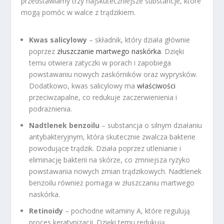
przedstawiamy trzy najskuteczniejsze substancje, które
mogą pomóc w walce z trądzikiem.
Kwas salicylowy
– składnik, który działa głównie
poprzez
złuszczanie martwego naskórka
. Dzięki
temu otwiera zatyczki w porach i zapobiega
powstawaniu nowych zaskórników oraz wyprysków.
Dodatkowo, kwas salicylowy ma
właściwości
przeciwzapalne, co redukuje zaczerwienienia i
podrażnienia.
Nadtlenek benzoilu
– substancja o silnym działaniu
antybakteryjnym, która skutecznie zwalcza bakterie
powodujące trądzik. Działa poprzez utlenianie i
eliminację bakterii na skórze, co zmniejsza ryzyko
powstawania nowych zmian trądzikowych. Nadtlenek
benzoilu również pomaga w złuszczaniu martwego
naskórka.
Retinoidy
– pochodne witaminy A, które regulują
proces keratynizacji. Dzięki temu redukują