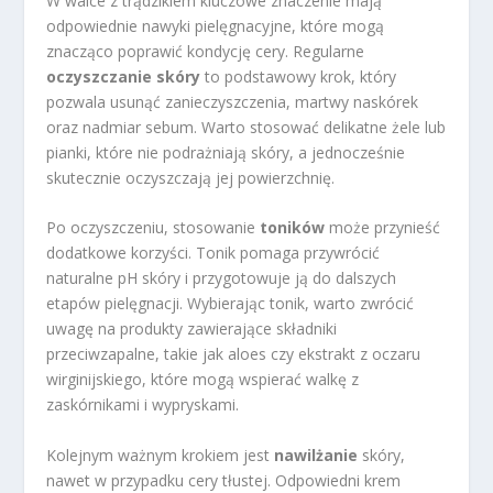
W walce z trądzikiem kluczowe znaczenie mają
odpowiednie nawyki pielęgnacyjne, które mogą
znacząco poprawić kondycję cery. Regularne
oczyszczanie skóry
to podstawowy krok, który
pozwala usunąć zanieczyszczenia, martwy naskórek
oraz nadmiar sebum. Warto stosować delikatne żele lub
pianki, które nie podrażniają skóry, a jednocześnie
skutecznie oczyszczają jej powierzchnię.
Po oczyszczeniu, stosowanie
toników
może przynieść
dodatkowe korzyści. Tonik pomaga przywrócić
naturalne pH skóry i przygotowuje ją do dalszych
etapów pielęgnacji. Wybierając tonik, warto zwrócić
uwagę na produkty zawierające składniki
przeciwzapalne, takie jak aloes czy ekstrakt z oczaru
wirginijskiego, które mogą wspierać walkę z
zaskórnikami i wypryskami.
Kolejnym ważnym krokiem jest
nawilżanie
skóry,
nawet w przypadku cery tłustej. Odpowiedni krem