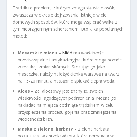
Trądzik to problem, z którym zmaga się wiele osób,
zwłaszcza w okresie dojrzewania. Istnieje wiele
domowych sposobów, które mogą wspierać walkę z
tym nieprzyjemnym schorzeniem. Oto kilka popularnych
metod:
Maseczki z miodu
–
Miód
ma właściwości
przeciwzapalne i antybakteryjne, które mogą pomóc
w redukcji zmian skórnych. Stosując go jako
maseczkę, należy nałożyć cienką warstwę na twarz
na 15-20 minut, a następnie spłukać ciepłą wodą.
Aloes
– Żel aloesowy jest znany ze swoich
właściwości łagodzących podrażnienia. Można go
nakładać na miejsca dotknięte trądzikiem w celu
przyspieszenia procesu gojenia oraz zmniejszenia
widoczności blizn.
Maska z zielonej herbaty
– Zielona herbata
bogata jest w antyoksydanty, które pomagają w