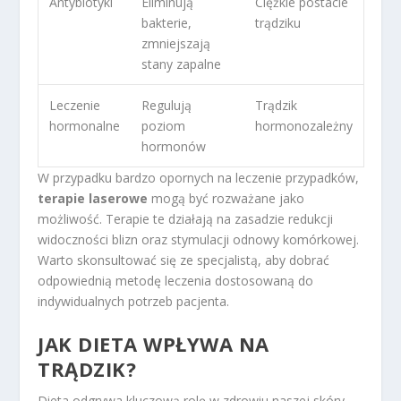
Antybiotyki
Eliminują
Ciężkie postacie
bakterie,
trądziku
zmniejszają
stany zapalne
Leczenie
Regulują
Trądzik
hormonalne
poziom
hormonozależny
hormonów
W przypadku bardzo opornych na leczenie przypadków,
terapie laserowe
mogą być rozważane jako
możliwość. Terapie te działają na zasadzie redukcji
widoczności blizn oraz stymulacji odnowy komórkowej.
Warto skonsultować się ze specjalistą, aby dobrać
odpowiednią metodę leczenia dostosowaną do
indywidualnych potrzeb pacjenta.
JAK DIETA WPŁYWA NA
TRĄDZIK?
Dieta odgrywa kluczową rolę w zdrowiu naszej skóry,