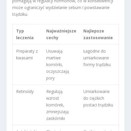
pomagają w regulacji hormonów, co w konsekwencji
może ograniczyć wydzielanie sebum i powstawanie
trądziku.
Typ
Najważniejsze
Najlepsze
leczenia
cechy
zastosowanie
Preparaty z
Usuwają
Łagodne do
kwasami
martwe
umiarkowane
komórki,
formy trądziku
oczyszczają
pory
Retinoidy
Regulują
Umiarkowane
wzrost
do ciężkich
komórek,
postaci trądziku
zmniejszają
zaskórniki