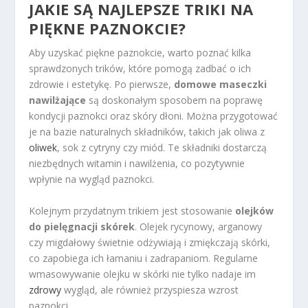
JAKIE SĄ NAJLEPSZE TRIKI NA
PIĘKNE PAZNOKCIE?
Aby uzyskać piękne paznokcie, warto poznać kilka
sprawdzonych trików, które pomogą zadbać o ich
zdrowie i estetykę. Po pierwsze,
domowe maseczki
nawilżające
są doskonałym sposobem na poprawę
kondycji paznokci oraz skóry dłoni. Można przygotować
je na bazie naturalnych składników, takich jak oliwa z
oliwek
, sok z cytryny czy miód. Te składniki dostarczą
niezbędnych witamin i nawilżenia, co pozytywnie
wpłynie na wygląd paznokci.
Kolejnym przydatnym trikiem jest stosowanie
olejków
do pielęgnacji skórek
. Olejek rycynowy, arganowy
czy migdałowy świetnie odżywiają i zmiękczają skórki,
co zapobiega ich łamaniu i zadrapaniom. Regularne
wmasowywanie olejku w skórki nie tylko nadaje im
zdrowy
wygląd, ale również przyspiesza wzrost
paznokci.