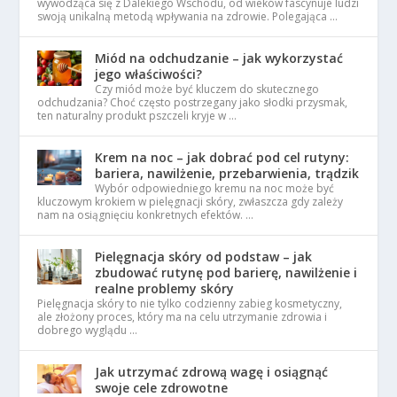
wywodząca się z Dalekiego Wschodu, od wieków fascynuje ludzi
swoją unikalną metodą wpływania na zdrowie. Polegająca …
Miód na odchudzanie – jak wykorzystać
jego właściwości?
Czy miód może być kluczem do skutecznego
odchudzania? Choć często postrzegany jako słodki przysmak,
ten naturalny produkt pszczeli kryje w …
Krem na noc – jak dobrać pod cel rutyny:
bariera, nawilżenie, przebarwienia, trądzik
Wybór odpowiedniego kremu na noc może być
kluczowym krokiem w pielęgnacji skóry, zwłaszcza gdy zależy
nam na osiągnięciu konkretnych efektów. …
Pielęgnacja skóry od podstaw – jak
zbudować rutynę pod barierę, nawilżenie i
realne problemy skóry
Pielęgnacja skóry to nie tylko codzienny zabieg kosmetyczny,
ale złożony proces, który ma na celu utrzymanie zdrowia i
dobrego wyglądu …
Jak utrzymać zdrową wagę i osiągnąć
swoje cele zdrowotne