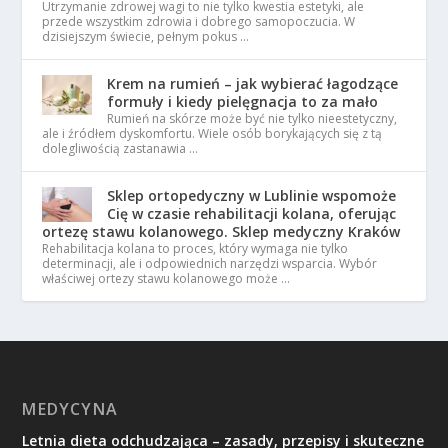
Utrzymanie zdrowej wagi to nie tylko kwestia estetyki, ale
przede wszystkim zdrowia i dobrego samopoczucia. W
dzisiejszym świecie, pełnym pokus …
Krem na rumień – jak wybierać łagodzące
formuły i kiedy pielęgnacja to za mało
Rumień na skórze może być nie tylko nieestetyczny,
ale i źródłem dyskomfortu. Wiele osób borykających się z tą
dolegliwością zastanawia …
Sklep ortopedyczny w Lublinie wspomoże
Cię w czasie rehabilitacji kolana, oferując
ortezę stawu kolanowego. Sklep medyczny Kraków
Rehabilitacja kolana to proces, który wymaga nie tylko
determinacji, ale i odpowiednich narzędzi wsparcia. Wybór
właściwej ortezy stawu kolanowego może …
MEDYCYNA
Letnia dieta odchudzająca – zasady, przepisy i skuteczne