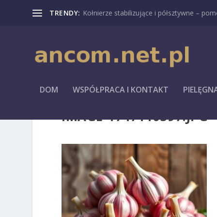
TRENDY:
Kołnierze stabilizujące i półsztywne – pomo
DOM
WSPÓŁPRACA I KONTAKT
PIELĘGN
IMAGE-1747110397.JPG