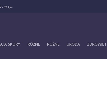
c w sy...
ACJA SKÓRY
RÓŻNE
RÓŻNE
URODA
ZDROWIE 