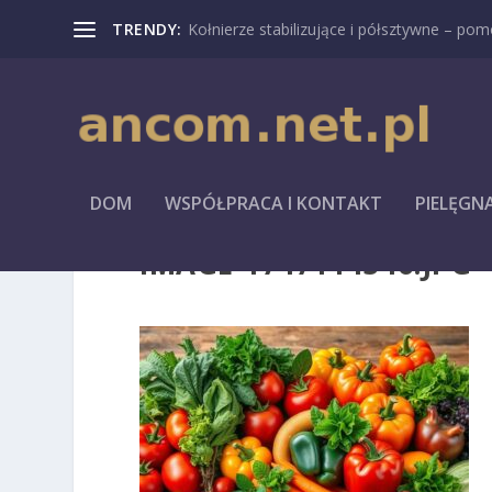
TRENDY:
Kołnierze stabilizujące i półsztywne – pomo
DOM
WSPÓŁPRACA I KONTAKT
PIELĘGN
IMAGE-1747114346.JPG