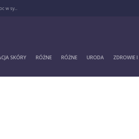
c w sy...
ACJA SKÓRY
RÓŻNE
RÓŻNE
URODA
ZDROWIE 