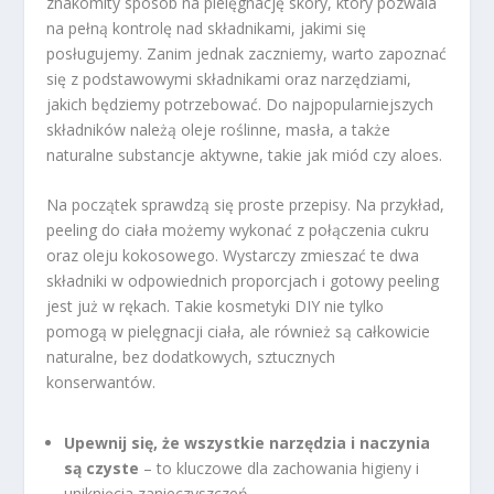
znakomity sposób na pielęgnację skóry, który pozwala
na pełną kontrolę nad składnikami, jakimi się
posługujemy. Zanim jednak zaczniemy, warto zapoznać
się z podstawowymi składnikami oraz narzędziami,
jakich będziemy potrzebować. Do najpopularniejszych
składników należą oleje roślinne, masła, a także
naturalne substancje aktywne, takie jak miód czy aloes.
Na początek sprawdzą się proste przepisy. Na przykład,
peeling do ciała możemy wykonać z połączenia cukru
oraz oleju kokosowego. Wystarczy zmieszać te dwa
składniki w odpowiednich proporcjach i gotowy peeling
jest już w rękach. Takie kosmetyki DIY nie tylko
pomogą w pielęgnacji ciała, ale również są całkowicie
naturalne, bez dodatkowych, sztucznych
konserwantów.
Upewnij się, że wszystkie narzędzia i naczynia
są czyste
– to kluczowe dla zachowania higieny i
uniknięcia zanieczyszczeń.