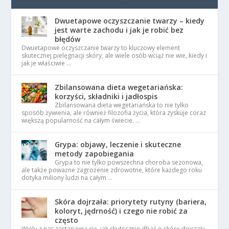
Dwuetapowe oczyszczanie twarzy – kiedy
jest warte zachodu i jak je robić bez
błędów
Dwuetapowe oczyszczanie twarzy to kluczowy element
skutecznej pielęgnacji skóry, ale wiele osób wciąż nie wie, kiedy i
jak je właściwie …
Zbilansowana dieta wegetariańska:
korzyści, składniki i jadłospis
Zbilansowana dieta wegetariańska to nie tylko
sposób żywienia, ale również filozofia życia, która zyskuje coraz
większą popularność na całym świecie. …
Grypa: objawy, leczenie i skuteczne
metody zapobiegania
Grypa to nie tylko powszechna choroba sezonowa,
ale także poważne zagrożenie zdrowotne, które każdego roku
dotyka miliony ludzi na całym …
Skóra dojrzała: priorytety rutyny (bariera,
koloryt, jędrność) i czego nie robić za
często
Wielu z nas zastanawia się, jak skutecznie dbać o skórę dojrzałą,