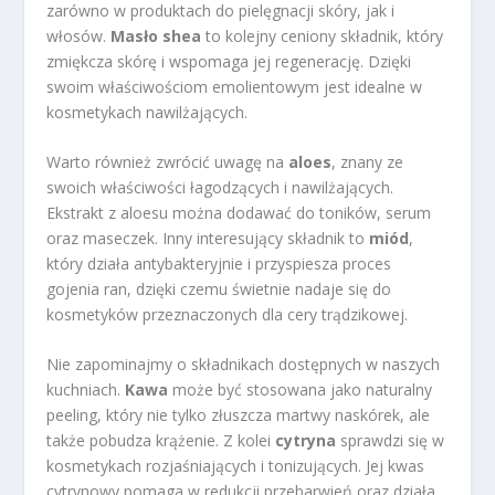
zarówno w produktach do pielęgnacji skóry, jak i
włosów.
Masło shea
to kolejny ceniony składnik, który
zmiękcza skórę i wspomaga jej regenerację. Dzięki
swoim właściwościom emolientowym jest idealne w
kosmetykach nawilżających.
Warto również zwrócić uwagę na
aloes
, znany ze
swoich właściwości łagodzących i nawilżających.
Ekstrakt z aloesu można dodawać do toników, serum
oraz maseczek. Inny interesujący składnik to
miód
,
który działa antybakteryjnie i przyspiesza proces
gojenia ran, dzięki czemu świetnie nadaje się do
kosmetyków przeznaczonych dla cery trądzikowej.
Nie zapominajmy o składnikach dostępnych w naszych
kuchniach.
Kawa
może być stosowana jako naturalny
peeling, który nie tylko złuszcza martwy naskórek, ale
także pobudza krążenie. Z kolei
cytryna
sprawdzi się w
kosmetykach rozjaśniających i tonizujących. Jej kwas
cytrynowy pomaga w redukcji przebarwień oraz działa