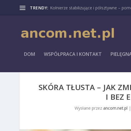
TRENDY:
Kołnierze stabilizujące i półsztywne – pomo
DOM
WSPÓŁPRACA I KONTAKT
PIELĘGN
SKÓRA TŁUSTA – JAK ZM
I BEZ 
Wysłane przez
ancom.net.pl