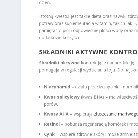
dzień.
Istotną kwestią jest także dieta oraz nawyki zd
potraw oraz suplementacja witamin, takich jak E
pamiętać o piciu odpowiedniej ilości wody oraz n
dodatkowe korzyści.
SKŁADNIKI AKTYWNE KONTRO
Składniki aktywne
kontrolujące nadprodukcję s
pomagają w regulacji wydzielania łoju. Do najsku
Niacynamid
– działa przeciwzapalnie i normal
Kwas salicylowy
(kwas BHA) – ma właściwości
porów.
Kwasy AHA
– wspierają
złuszczanie martweg
Retinol
– pobudza regenerację komórek i może
Cynk
– wspiera zdrowie skóry i może zmniejsz