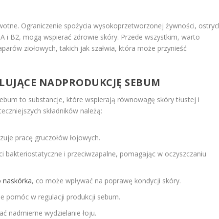
rowotne. Ograniczenie spożycia wysokoprzetworzonej żywności, ostryc
, A i B2, mogą wspierać zdrowie skóry. Przede wszystkim, warto
aparów ziołowych, takich jak szałwia, która może przynieść
LUJĄCE NADPRODUKCJĘ SEBUM
ebum to substancje, które wspierają równowagę skóry tłustej i
teczniejszych składników należą:
izuje pracę gruczołów łojowych.
 bakteriostatyczne i przeciwzapalne, pomagając w oczyszczaniu
o naskórka
, co może wpływać na poprawę kondycji skóry.
 pomóc w regulacji produkcji sebum.
ać nadmierne wydzielanie łoju.