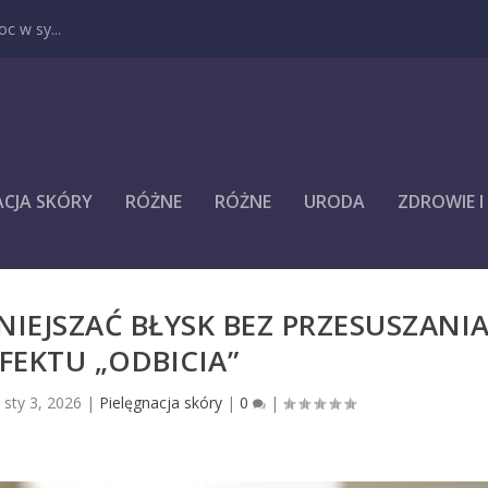
c w sy...
ACJA SKÓRY
RÓŻNE
RÓŻNE
URODA
ZDROWIE 
NIEJSZAĆ BŁYSK BEZ PRZESUSZANI
EFEKTU „ODBICIA”
|
sty 3, 2026
|
Pielęgnacja skóry
|
0
|