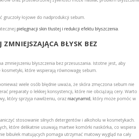
 gruczoły łojowe do nadprodukcji sebum.
utecznej
pielęgnacji skin tłustej i redukcji efektu błyszczenia
.
J
ZMNIEJSZAJĄCA BŁYSK BEZ
a zmniejszeniu błyszczenia bez przesuszania. Istotne jest, aby
ie kosmetyki, które wspierają równowagę sebum.
, ponieważ wiele osób błędnie uważa, że skóra zmęczona sebum nie
ać preparaty o lekkiej konsystencji, które nie obciążają cery. Warto
y, który sprzyja nawilżeniu, oraz
niacynamid
, który może pomóc w
raniczyć stosowanie silnych detergentów i alkoholu w kosmetykach.
ch, które delikatnie usuwają martwe komórki naskórka, co wspiera
anie bibułek matujących pomaga utrzymać matowy wygląd na cały