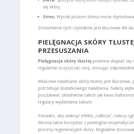
się skóry.
Stres:
Wysoki poziom stresu może stymulować
Zrozumienie tych czynników jest kluczowe dla sk
PIELĘGNACJA SKÓRY TŁUSTE
PRZESUSZANIA
Pielęgnacja skóry tłustej
powinna skupiać się n
regularnie oczyszczać cerę, stosując odpowiedn
Właściwe nawilżanie skóry tłustej jest kluczowe
potrzebuje dodatkowego nawilżenia. Należy wybier
poszukiwać składników takich jak kwas hialuronow
regulacji wydzielania sebum.
Ponadto, aby uniknąć efektu „odbicia”, należy og
Można także korzystać z peelingów enzymatyczny
procesy regeneracyjne skóry. Regularne stosow