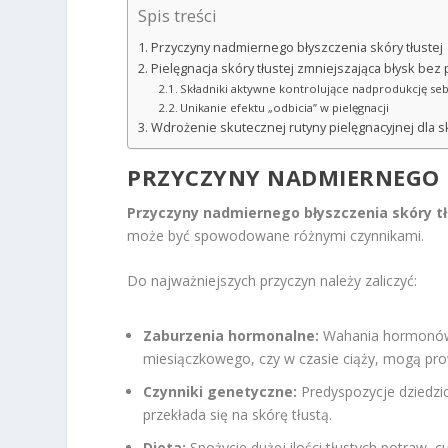
Spis treści
Przyczyny nadmiernego błyszczenia skóry tłustej
Pielęgnacja skóry tłustej zmniejszająca błysk bez
Składniki aktywne kontrolujące nadprodukcję s
Unikanie efektu „odbicia” w pielęgnacji
Wdrożenie skutecznej rutyny pielęgnacyjnej dla sk
PRZYCZYNY NADMIERNEGO B
Przyczyny nadmiernego błyszczenia skóry tł
może być spowodowane różnymi czynnikami.
Do najważniejszych przyczyn należy zaliczyć:
Zaburzenia hormonalne:
Wahania hormonów, 
miesiączkowego, czy w czasie ciąży, mogą pro
Czynniki genetyczne:
Predyspozycje dziedzic
przekłada się na skórę tłustą.
Dieta:
Spożycie dużej ilości tłustych potraw,