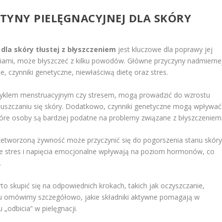
TYNY PIELĘGNACYJNEJ DLA SKÓRY
dla skóry tłustej z błyszczeniem
jest kluczowe dla poprawy jej
ściami, może błyszczeć z kilku powodów. Główne przyczyny nadmierne
 czynniki genetyczne, niewłaściwą dietę oraz stres.
 cyklem menstruacyjnym czy stresem, mogą prowadzić do wzrostu
tłuszczaniu się skóry. Dodatkowo, czynniki genetyczne mogą wpływać
które osoby są bardziej podatne na problemy związane z błyszczeniem
rzetworzoną żywność może przyczynić się do pogorszenia stanu skóry
ie stres i napięcia emocjonalne wpływają na poziom hormonów, co
.
to skupić się na odpowiednich krokach, takich jak oczyszczanie,
kułu omówimy szczegółowo, jakie składniki aktywne pomagają w
 „odbicia” w pielęgnacji.