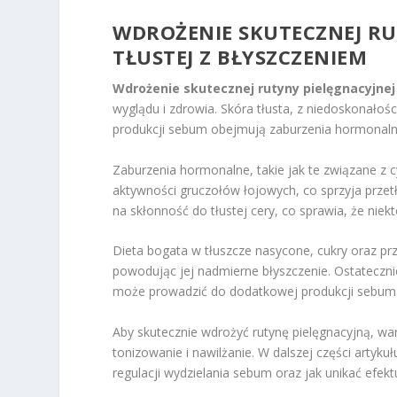
WDROŻENIE SKUTECZNEJ RU
TŁUSTEJ Z BŁYSZCZENIEM
Wdrożenie skutecznej rutyny pielęgnacyjnej 
wyglądu i zdrowia. Skóra tłusta, z niedoskonało
produkcji sebum obejmują zaburzenia hormonalne,
Zaburzenia hormonalne, takie jak te związane z
aktywności gruczołów łojowych, co sprzyja prze
na skłonność do tłustej cery, co sprawia, że nie
Dieta bogata w tłuszcze nasycone, cukry oraz p
powodując jej nadmierne błyszczenie. Ostateczn
może prowadzić do dodatkowej produkcji sebum
Aby skutecznie wdrożyć rutynę pielęgnacyjną, war
tonizowanie i nawilżanie. W dalszej części arty
regulacji wydzielania sebum oraz jak unikać efektu