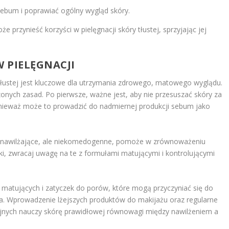
ebum i poprawiać ogólny wygląd skóry.
przynieść korzyści w pielęgnacji skóry tłustej, sprzyjając jej
W PIELĘGNACJI
 tłustej jest kluczowe dla utrzymania zdrowego, matowego wyglądu.
onych zasad. Po pierwsze, ważne jest, aby nie przesuszać skóry za
ieważ może to prowadzić do nadmiernej produkcji sebum jako
ki nawilżające, ale niekomedogenne, pomoże w zrównoważeniu
ki, zwracaj uwagę na te z formułami matującymi i kontrolującymi
matujących i zatyczek do porów, które mogą przyczyniać się do
owa. Wprowadzenie lżejszych produktów do makijażu oraz regularne
jnych nauczy skórę prawidłowej równowagi między nawilżeniem a