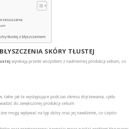
 przesuszania
ebum
óry tłustej z błyszczeniem
ŁYSZCZENIA SKÓRY TŁUSTEJ
ustej
wynikają przede wszystkim z nadmiernej produkcji sebum, co
takie jak te występujące podczas okresu dojrzewania, cyklu
wadzić do zwiększonej produkcji sebum.
zne mogą wpływać na typ skóry oraz jej nawilżenie, co często
 cukrów oraz przetworzonej żywności może nasilać problem błyszczeni