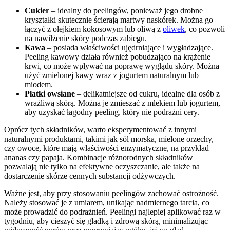
Cukier
– idealny do peelingów, ponieważ jego drobne
kryształki skutecznie ścierają martwy naskórek. Można go
łączyć z olejkiem kokosowym lub oliwą z
oliwek
, co pozwoli
na nawilżenie skóry podczas zabiegu.
Kawa
– posiada właściwości ujędrniające i wygładzające.
Peeling kawowy działa również pobudzająco na krążenie
krwi, co może wpływać na poprawę wyglądu skóry. Można
użyć zmielonej kawy wraz z jogurtem naturalnym lub
miodem.
Płatki owsiane
– delikatniejsze od cukru, idealne dla osób z
wrażliwą skórą. Można je zmieszać z mlekiem lub jogurtem,
aby uzyskać łagodny peeling, który nie podrażni cery.
Oprócz tych składników, warto eksperymentować z innymi
naturalnymi produktami, takimi jak sól morska, mielone orzechy,
czy owoce, które mają właściwości enzymatyczne, na przykład
ananas czy papaja. Kombinacje różnorodnych składników
pozwalają nie tylko na efektywne oczyszczanie, ale także na
dostarczenie skórze cennych substancji odżywczych.
Ważne jest, aby przy stosowaniu peelingów zachować ostrożność.
Należy stosować je z umiarem, unikając nadmiernego tarcia, co
może prowadzić do podrażnień. Peelingi najlepiej aplikować raz w
tygodniu, aby cieszyć się gładką i zdrową skórą, minimalizując