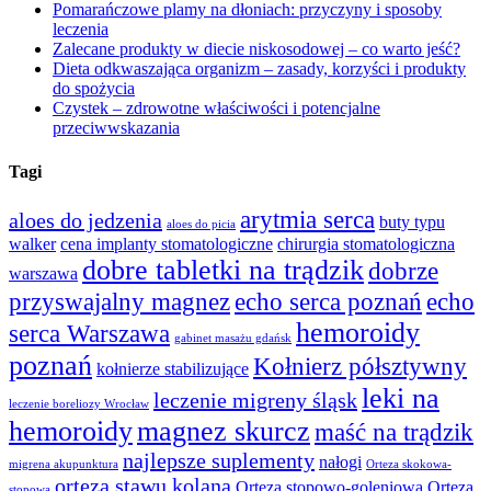
Pomarańczowe plamy na dłoniach: przyczyny i sposoby
leczenia
Zalecane produkty w diecie niskosodowej – co warto jeść?
Dieta odkwaszająca organizm – zasady, korzyści i produkty
do spożycia
Czystek – zdrowotne właściwości i potencjalne
przeciwwskazania
Tagi
arytmia serca
aloes do jedzenia
buty typu
aloes do picia
walker
cena implanty stomatologiczne
chirurgia stomatologiczna
dobre tabletki na trądzik
dobrze
warszawa
przyswajalny magnez
echo serca poznań
echo
hemoroidy
serca Warszawa
gabinet masażu gdańsk
poznań
Kołnierz półsztywny
kołnierze stabilizujące
leki na
leczenie migreny śląsk
leczenie boreliozy Wrocław
hemoroidy
magnez skurcz
maść na trądzik
najlepsze suplementy
nałogi
migrena akupunktura
Orteza skokowa-
orteza stawu kolana
Orteza stopowo-goleniowa
Orteza
stopowa