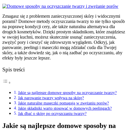
Zmagasz się z problemem zanieczyszczonej skóry i widocznymi
porami? Domowe metody oczyszczania twarzy to nie tylko sposób
na poprawę kondycji cery, ale także naturalna alternatywa dla
drogich kosmetyków. Dzięki prostym składnikom, które znajdziesz
w swojej kuchni, możesz skutecznie usunąć zanieczyszczenia,
zwężyć pory i cieszyć się zdrowszym wyglądem. Odkryj, jak
parowanie, peelingi i maseczki mogą zdziałać cuda dla Twojej
skóry, a także dowiedz się, jak o nią zadbać po oczyszczaniu, aby
efekty były jeszcze lepsze.
Spis treści
Jakie są najlepsze domowe sposoby na oczyszczanie twarzy?
Jak parowanie twarzy wpływa na skórę?
Jakie naturalne maseczki pomagają w zwężaniu porów?
Jakie składniki warto stosować w domowych peelingach?
Jak dbać o skórę po oczyszczaniu twarzy?
Jakie są najlepsze domowe sposoby na