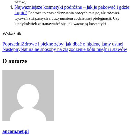
zdrowy...
Najważniejsze kosmetyki podróżne – jak je pakować i gdzie
kupić?
Podróże to czas odkrywania nowych miejsc, ale również
wyzwań związanych z utrzymaniem codziennej pielęgnacji. Czy
kiedykolwiek zastanawiałeś się, jak ważne są kosmetyki...
Wskaźnik:
Poprzedni
Zdrowe i piękne zęby: jak dbać o higienę jamy ustnej
Następny
Naturalne sposoby na złagodzenie bólu mięśni i stawów
O autorze
ancom.net.pl