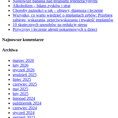
Najnowsze badania nad terapiami regeneracyjnymi
Alkoholizm – bilans zysków i strat
Choroby paznokci u rąk – objawy, diagnoza i leczenie
Wszystko, co warto wiedzieć o implantach zębów: Przebieg
zabiegu, wskazania, przeciwwskazania i trwałość implantów
10 skutecznych sposobów na redukcję stresu
Przyczyny i leczenie alergii pokarmowych u dzieci
Najnowsze komentarze
Archiwa
marzec 2026
luty 2026
styczeń 2026
grudzień 2025
lipiec 2025
czerwiec 2025
maj 2025
luty 2025
listopad 2024
październik 2024
czerwiec 2024
styczeń 2024
sierpień 2023