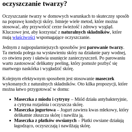
oczyszczanie twarzy?
Oczyszczanie twarzy w domowych warunkach to skuteczny sposób
na poprawę kondycji skóry. Istnieje wiele metod, które można
stosować, aby przywrócić cerze świeżość i zdrowy wygląd.
Kluczowe jest, aby korzystać z
naturalnych składników
, które
mają
właściwości
wspomagające oczyszczanie.
Jednym z najpopularniejszych sposobów jest
parowanie twarzy
.
Ta metoda polega na wystawieniu skóry na działanie pary wodnej,
co otwiera pory i ułatwia usunięcie zanieczyszczeń. Po parowaniu
warto zastosować delikatny peeling, który pomoże pozbyć się
martwego naskórka i wygładzić skórę.
Kolejnym efektywnym sposobem jest stosowanie
maseczek
wykonanych z naturalnych składników. Oto kilka propozycji, które
można łatwo przygotować w domu:
Maseczka z miodu i cytryny
– Miód działa antybakteryjnie,
a cytryna rozjaśnia i oczyszcza skórę.
Maseczka jogurtowa
– Jogurt zawiera kwas mlekowy, który
delikatnie złuszcza skórę i nawilża ją.
Maseczka z płatków owsianych
– Płatki owsiane działają
łagodząco, oczyszczają i nawilżają skórę.