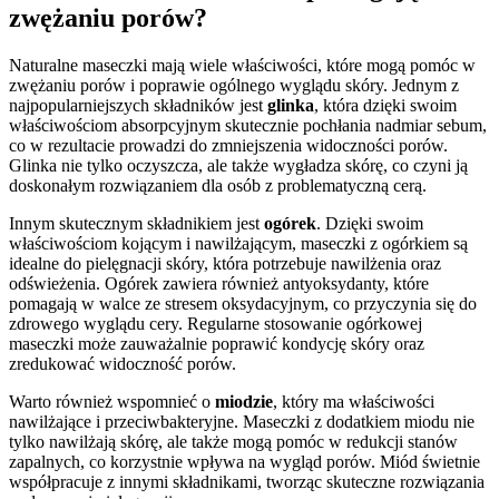
zwężaniu porów?
Naturalne maseczki mają wiele właściwości, które mogą pomóc w
zwężaniu porów i poprawie ogólnego wyglądu skóry. Jednym z
najpopularniejszych składników jest
glinka
, która dzięki swoim
właściwościom absorpcyjnym skutecznie pochłania nadmiar sebum,
co w rezultacie prowadzi do zmniejszenia widoczności porów.
Glinka nie tylko oczyszcza, ale także wygładza skórę, co czyni ją
doskonałym rozwiązaniem dla osób z problematyczną cerą.
Innym skutecznym składnikiem jest
ogórek
. Dzięki swoim
właściwościom kojącym i nawilżającym, maseczki z ogórkiem są
idealne do pielęgnacji skóry, która potrzebuje nawilżenia oraz
odświeżenia. Ogórek zawiera również antyoksydanty, które
pomagają w walce ze stresem oksydacyjnym, co przyczynia się do
zdrowego wyglądu cery. Regularne stosowanie ogórkowej
maseczki może zauważalnie poprawić kondycję skóry oraz
zredukować widoczność porów.
Warto również wspomnieć o
miodzie
, który ma właściwości
nawilżające i przeciwbakteryjne. Maseczki z dodatkiem miodu nie
tylko nawilżają skórę, ale także mogą pomóc w redukcji stanów
zapalnych, co korzystnie wpływa na wygląd porów. Miód świetnie
współpracuje z innymi składnikami, tworząc skuteczne rozwiązania