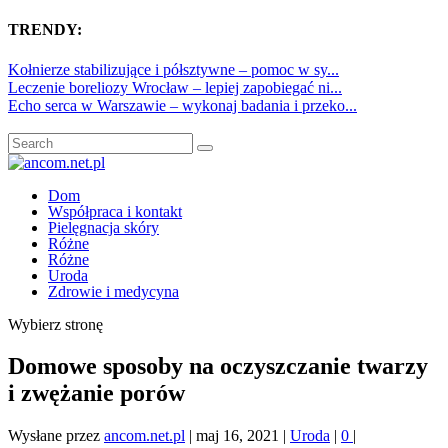
TRENDY:
Kołnierze stabilizujące i półsztywne – pomoc w sy...
Leczenie boreliozy Wrocław – lepiej zapobiegać ni...
Echo serca w Warszawie – wykonaj badania i przeko...
Dom
Współpraca i kontakt
Pielęgnacja skóry
Różne
Różne
Uroda
Zdrowie i medycyna
Wybierz stronę
Domowe sposoby na oczyszczanie twarzy
i zwężanie porów
Wysłane przez
ancom.net.pl
|
maj 16, 2021
|
Uroda
|
0
|