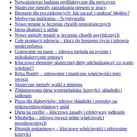
Najważniejsze badania profilaktyczne dla mężczyzn
Skuteczne metody zarządzania stresem w pracy
Bieganie dla początkujących: Jak zacząć i uniknąć błędów?
Medycyna nuklearna – Scyntygrafia
Nowe terapie w leczeniu chorób neurologicznych
Istota dbałości o siebie
Nowe metody terapii w leczeniu chorób psychicznych
Cele promocji zdrowia – klucz do lepszego życia i zdrowia
społeczeństwa
Gotowanie na parze – zdrowa metoda na pyszne i
niskokaloryczne potrawy
Kluczowe elementy skutecznej diety odchudzającej: co warto
wiedzieć?
Ręka Buddy – zdrowotne i magiczne właściwości tego
owocu
Skuteczne metody walki z migreną
Zbilansowana dieta wegetariańska: korzyści, składniki i
jadłospis
Pizza dla diabetyków: zdrowe składniki i przepisy na
niskowęglowodanowy spód
Dieta na rzeźbę – kluczowe zasady i efektywny jadłospis
Mirabelka – zdrowe owoce pełne właściwości
prozdrowotnych
Błonnik pokarmowy – kluczowe właściwości i zdrowotne
korzyści