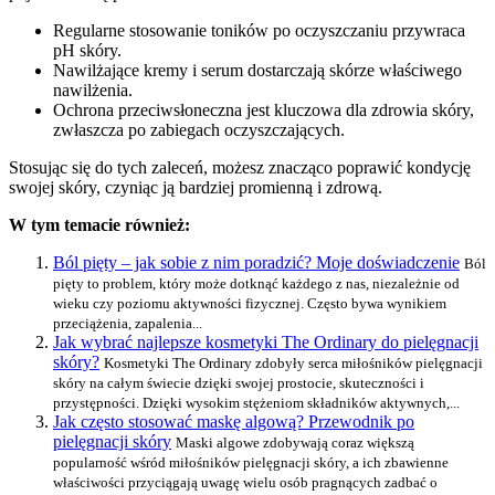
Regularne stosowanie toników po oczyszczaniu przywraca
pH skóry.
Nawilżające kremy i serum dostarczają skórze właściwego
nawilżenia.
Ochrona przeciwsłoneczna jest kluczowa dla zdrowia skóry,
zwłaszcza po zabiegach oczyszczających.
Stosując się do tych zaleceń, możesz znacząco poprawić kondycję
swojej skóry, czyniąc ją bardziej promienną i zdrową.
W tym temacie również:
Ból pięty – jak sobie z nim poradzić? Moje doświadczenie
Ból
pięty to problem, który może dotknąć każdego z nas, niezależnie od
wieku czy poziomu aktywności fizycznej. Często bywa wynikiem
przeciążenia, zapalenia...
Jak wybrać najlepsze kosmetyki The Ordinary do pielęgnacji
skóry?
Kosmetyki The Ordinary zdobyły serca miłośników pielęgnacji
skóry na całym świecie dzięki swojej prostocie, skuteczności i
przystępności. Dzięki wysokim stężeniom składników aktywnych,...
Jak często stosować maskę algową? Przewodnik po
pielęgnacji skóry
Maski algowe zdobywają coraz większą
popularność wśród miłośników pielęgnacji skóry, a ich zbawienne
właściwości przyciągają uwagę wielu osób pragnących zadbać o