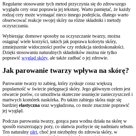
Regularne stosowanie tych metod przyczynia się do zdrowszego
wyglądu cery oraz poprawia jej teksturę. Warto pamiętać, że każdy
rodzaj cery może wymagać nieco innego podejścia, dlatego warto
obserwować reakcje swojej skóry na różne składniki i metody
oczyszczania.
Wybierając domowe sposoby na oczyszczanie twarzy, można
osiągnąć wiele korzyści, takich jak poprawa kolorytu skóry,
zmniejszenie widoczności porów czy redukcja niedoskonałości.
Dzięki stosowaniu naturalnych składników można nie tylko
poprawić
wygląd skóry
, ale także zadbać o jej zdrowie.
Jak parowanie twarzy wpływa na skórę?
Parowanie twarzy to zabieg, który zyskuje coraz większą
popularność w świecie pielęgnacji skóry. Jego głównym celem jest
otwarcie porów, co umożliwia skuteczne usunięcie zanieczyszczeń i
martwych komórek naskórka. Po takim zabiegu skóra staje się
bardziej
elastyczna
oraz wygładzona, co może znacznie poprawić
jej wygląd.
Podczas parowania twarzy, gorąca para wodna działa na skórę w
sposób rozszerzający pory, co ułatwia pozbycie się nadmiaru sebum.
Ten naturalny
olej
, choć jest niezbędny do zdrowia skóry, w