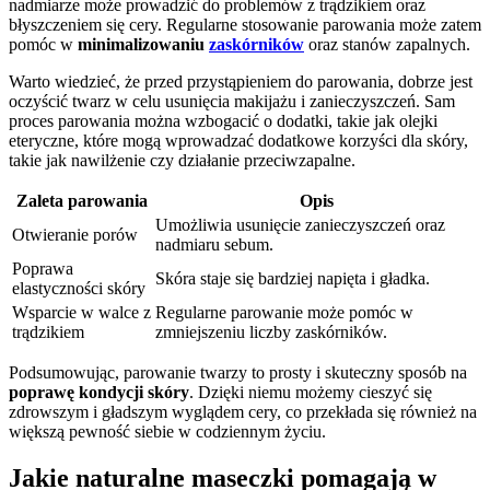
nadmiarze może prowadzić do problemów z trądzikiem oraz
błyszczeniem się cery. Regularne stosowanie parowania może zatem
pomóc w
minimalizowaniu
zaskórników
oraz stanów zapalnych.
Warto wiedzieć, że przed przystąpieniem do parowania, dobrze jest
oczyścić twarz w celu usunięcia makijażu i zanieczyszczeń. Sam
proces parowania można wzbogacić o dodatki, takie jak olejki
eteryczne, które mogą wprowadzać dodatkowe korzyści dla skóry,
takie jak nawilżenie czy działanie przeciwzapalne.
Zaleta parowania
Opis
Umożliwia usunięcie zanieczyszczeń oraz
Otwieranie porów
nadmiaru sebum.
Poprawa
Skóra staje się bardziej napięta i gładka.
elastyczności skóry
Wsparcie w walce z
Regularne parowanie może pomóc w
trądzikiem
zmniejszeniu liczby zaskórników.
Podsumowując, parowanie twarzy to prosty i skuteczny sposób na
poprawę kondycji skóry
. Dzięki niemu możemy cieszyć się
zdrowszym i gładszym wyglądem cery, co przekłada się również na
większą pewność siebie w codziennym życiu.
Jakie naturalne maseczki pomagają w