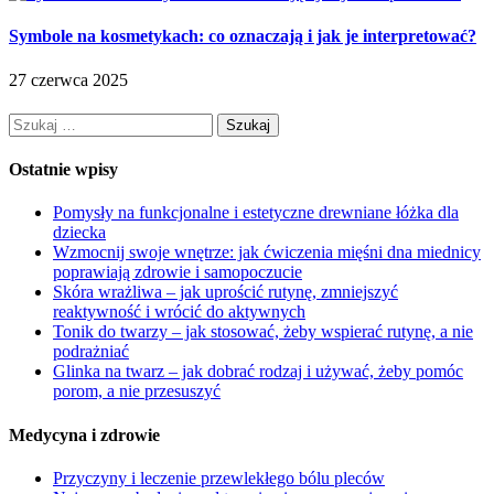
Symbole na kosmetykach: co oznaczają i jak je interpretować?
27 czerwca 2025
Szukaj:
Ostatnie wpisy
Pomysły na funkcjonalne i estetyczne drewniane łóżka dla
dziecka
Wzmocnij swoje wnętrze: jak ćwiczenia mięśni dna miednicy
poprawiają zdrowie i samopoczucie
Skóra wrażliwa – jak uprościć rutynę, zmniejszyć
reaktywność i wrócić do aktywnych
Tonik do twarzy – jak stosować, żeby wspierać rutynę, a nie
podrażniać
Glinka na twarz – jak dobrać rodzaj i używać, żeby pomóc
porom, a nie przesuszyć
Medycyna i zdrowie
Przyczyny i leczenie przewlekłego bólu pleców