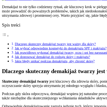
Demakijaż to nie tylko codzienny rytuał, ale kluczowy krok w pielę
może prowadzić do poważnych problemów, takich jak niedoskonałości,
utrzymania zdrowej i promiennej cery. Warto przyjrzeć się, jakie błę
Spis treści
Dlaczego skuteczny demakijaż twarzy jest ważny dla skóry?
Jak wybrać odpowiednie kosmetyki do demakijażu SPF i makijażu?
Jak prawidłowo wykonać demakijaż twarzy, oczu i ust bez naruszani
Jak dostosować demakijaż do rodzaju skóry i makijażu?
Jakie błędy unikać podczas demakijażu, aby chronić skórę?
Dlaczego skuteczny demakijaż twarzy jest
Skuteczny demakijaż twarzy
jest kluczowy dla zdrowia skóry, pon
oczyszczanie skóry sprzyja utrzymaniu jej młodego wyglądu i blasku
Podczas gdy skóra odpoczywa, demakijaż wspiera jej naturalne proce
także niezbędne dla skuteczniejszego wchłaniania składników akty
Odpowiednie demakijażowanie zagraża jedynie tych, którzy ignorują t