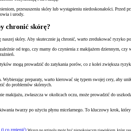
ieniom, przesuszeniu skóry lub wystąpieniu niedoskonałości. Przed p
owia i urody.
by chronić skórę?
aszej skóry. Aby skutecznie ją chronić, warto zredukować ryzyko pop
ezależnie od tego, czy mamy do czynienia z makijażem dziennym, cz
rażnień.
etyków mogą prowadzić do zatykania porów, co z kolei zwiększa ryzyk
 Wybierając preparaty, warto kierować się typem swojej cery, aby un
zić do problemów skórnych.
ie makijażu, zwłaszcza w okolicach oczu, może prowadzić do uszkodzen
ukiwania twarzy po użyciu płynu micelarnego. To kluczowy krok, który
 (i co zmienić)
Wysyp po retinolu może być niepokojącym zjawiskiem, które zas