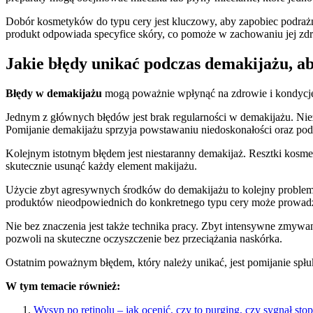
Dobór kosmetyków do typu cery jest kluczowy, aby zapobiec podrażn
produkt odpowiada specyfice skóry, co pomoże w zachowaniu jej zdr
Jakie błędy unikać podczas demakijażu, a
Błędy w demakijażu
mogą poważnie wpłynąć na zdrowie i kondycję n
Jednym z głównych błędów jest brak regularności w demakijażu. Ni
Pomijanie demakijażu sprzyja powstawaniu niedoskonałości oraz pod
Kolejnym istotnym błędem jest niestaranny demakijaż. Resztki kosm
skutecznie usunąć każdy element makijażu.
Użycie zbyt agresywnych środków do demakijażu to kolejny problem.
produktów nieodpowiednich do konkretnego typu cery może prowad
Nie bez znaczenia jest także technika pracy. Zbyt intensywne zmywan
pozwoli na skuteczne oczyszczenie bez przeciążania naskórka.
Ostatnim poważnym błędem, który należy unikać, jest pomijanie spł
W tym temacie również:
Wysyp po retinolu – jak ocenić, czy to purging, czy sygnał stop