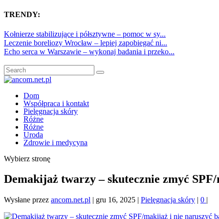
TRENDY:
Kołnierze stabilizujące i półsztywne – pomoc w sy...
Leczenie boreliozy Wrocław – lepiej zapobiegać ni...
Echo serca w Warszawie – wykonaj badania i przeko...
Dom
Współpraca i kontakt
Pielęgnacja skóry
Różne
Różne
Uroda
Zdrowie i medycyna
Wybierz stronę
Demakijaż twarzy – skutecznie zmyć SPF/m
Wysłane przez
ancom.net.pl
|
gru 16, 2025
|
Pielęgnacja skóry
|
0
|