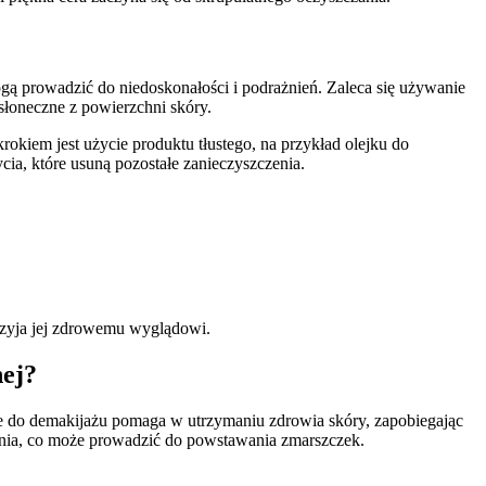
gą prowadzić do niedoskonałości i podrażnień. Zaleca się używanie
wsłoneczne z powierzchni skóry.
rokiem jest użycie produktu tłustego, na przykład olejku do
cia, które usuną pozostałe zanieczyszczenia.
przyja jej zdrowemu wyglądowi.
nej?
cie do demakijażu pomaga w utrzymaniu zdrowia skóry, zapobiegając
ania, co może prowadzić do powstawania zmarszczek.