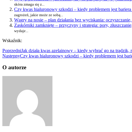
skóra zmaga się z...
Czy kwas hialuronowy szkodzi – kiedy problemem jest bariera i 
zagrożeń, jakie może ze sobą...
Wągry na nosie – plan działania bez wyciskania: oczyszczanie
Zaskórniki zamknięte – przyczyny i strategia: pory, złuszczanie
wydaje...
Wskaźnik:
Poprzedni
Jak działa kwas azelainowy – kiedy wybrać go na trądzik, 
Następny
Czy kwas hialuronowy szkodzi – kiedy problemem jest bariera
O autorze