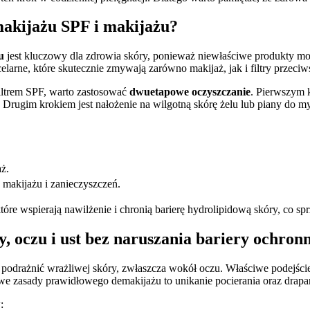
akijażu SPF i makijażu?
u
jest kluczowy dla zdrowia skóry, ponieważ niewłaściwe produkty mo
elarne, które skutecznie zmywają zarówno makijaż, jak i filtry przeci
ltrem SPF, warto zastosować
dwuetapowe oczyszczanie
. Pierwszym k
Drugim krokiem jest nałożenie na wilgotną skórę żelu lub piany do my
aż.
 makijażu i zanieczyszczeń.
óre wspierają nawilżenie i chronią barierę hydrolipidową skóry, co s
 oczu i ust bez naruszania bariery ochron
ie podrażnić wrażliwej skóry, zwłaszcza wokół oczu. Właściwe podejś
we zasady prawidłowego demakijażu to unikanie pocierania oraz drap
: