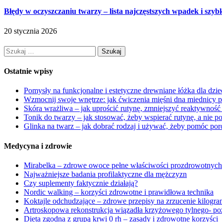
Błędy w oczyszczaniu twarzy – lista najczęstszych wpadek i szy
20 stycznia 2026
Szukaj:
Ostatnie wpisy
Pomysły na funkcjonalne i estetyczne drewniane łóżka dla dzi
Wzmocnij swoje wnętrze: jak ćwiczenia mięśni dna miednicy 
Skóra wrażliwa – jak uprościć rutynę, zmniejszyć reaktywność
Tonik do twarzy – jak stosować, żeby wspierać rutynę, a nie p
Glinka na twarz – jak dobrać rodzaj i używać, żeby pomóc por
Medycyna i zdrowie
Mirabelka – zdrowe owoce pełne właściwości prozdrowotnych
Najważniejsze badania profilaktyczne dla mężczyzn
Czy suplementy faktycznie działają?
Nordic walking – korzyści zdrowotne i prawidłowa technika
Koktajle odchudzające – zdrowe przepisy na zrzucenie kilogr
Artroskopowa rekonstrukcja wiązadła krzyżowego tylnego- pozw
Dieta zgodna z grupą krwi 0 rh – zasady i zdrowotne korzyści