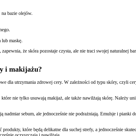
na bazie olejów.
nego.
 lub maskę.
pewnia, że skóra pozostaje czysta, ale nie traci swojej naturalnej ba
y i makijażu?
owe dla utrzymania zdrowej cery. W zależności od typu skóry, czyli cery 
w, które nie tylko usuwają makijaż, ale także nawilżają skórę. Należ
wają nadmiar sebum, ale jednocześnie nie podrażniają. Emulsje i pian
odukty, które będą delikatne dla suchej strefy, a jednocześnie skute
ześnie oczyszczają i nawilżają.