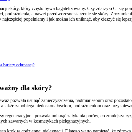
gnacji skóry, który często bywa bagatelizowany. Czy zdarzyło Ci się 
 podrażnienia, a nawet przedwczesne starzenie się skóry. Zrozumienie
dy najczęściej popełniamy i jak można ich uniknąć, aby cieszyć się lep
a bariery ochronnej?
 ważny dla skóry?
ieważ pozwala usunąć zanieczyszczenia, nadmiar sebum oraz pozostał
, a także zapobiega niedoskonałościom, podrażnieniom oraz przyspieszo
sy regeneracyjne i pozwala uniknąć zatykania porów, co zmniejsza ry
wnych zawartych w kosmetykach pielęgnacyjnych.
en krok w codziennej pielęgnacji. Dlatego warto pamiętać, że zdrowa 