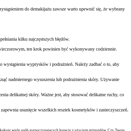
rzystąpieniem do demakijażu zawsze warto upewnić się, że wybrany
ełniania kilku najczęstszych błędów.
y wieczorowym, ten krok powinien być wykonywany codziennie.
o wystąpienia wyprysków i podrażnień. Należy zadbać o to, aby
iknąć nadmiernego wysuszenia lub podrażnienia skóry. Używanie
ia delikatnej skóry. Ważne jest, aby stosować delikatne ruchy, co
 zapewnia usunięcie wszelkich resztek kosmetyków i zanieczyszczeń.
kakuje wiele osób rozpoczynających kurację z użyciem retinoidów. Czy Twoja