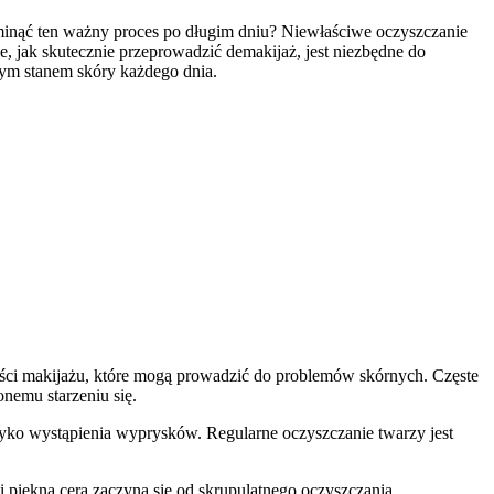
pominąć ten ważny proces po długim dniu? Niewłaściwe oczyszczanie
, jak skutecznie przeprowadzić demakijaż, jest niezbędne do
szym stanem skóry każdego dnia.
ości makijażu, które mogą prowadzić do problemów skórnych. Częste
nemu starzeniu się.
zyko wystąpienia wyprysków. Regularne oczyszczanie twarzy jest
i piękna cera zaczyna się od skrupulatnego oczyszczania.