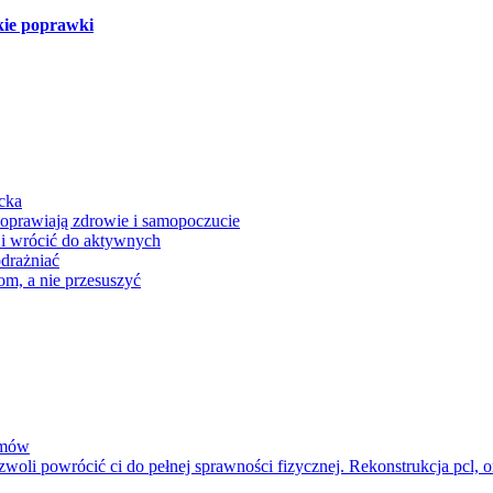
bkie poprawki
ecka
poprawiają zdrowie i samopoczucie
 i wrócić do aktywnych
odrażniać
om, a nie przesuszyć
amów
oli powrócić ci do pełnej sprawności fizycznej. Rekonstrukcja pcl, o