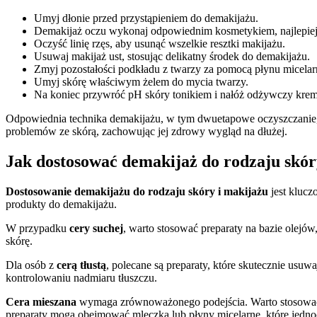
Umyj dłonie przed przystąpieniem do demakijażu.
Demakijaż oczu wykonaj odpowiednim kosmetykiem, najlepiej 
Oczyść linię rzęs, aby usunąć wszelkie resztki makijażu.
Usuwaj makijaż ust, stosując delikatny środek do demakijażu.
Zmyj pozostałości podkładu z twarzy za pomocą płynu micelar
Umyj skórę właściwym żelem do mycia twarzy.
Na koniec przywróć pH skóry tonikiem i nałóż odżywczy krem
Odpowiednia technika demakijażu, w tym dwuetapowe oczyszczanie, za
problemów ze skórą, zachowując jej zdrowy wygląd na dłużej.
Jak dostosować demakijaż do rodzaju skór
Dostosowanie demakijażu do rodzaju skóry i makijażu
jest klucz
produkty do demakijażu.
W przypadku
cery suchej
, warto stosować preparaty na bazie olejó
skórę.
Dla osób z
cerą tłustą
, polecane są preparaty, które skutecznie usu
kontrolowaniu nadmiaru tłuszczu.
Cera mieszana
wymaga zrównoważonego podejścia. Warto stosować pr
preparaty mogą obejmować mleczka lub płyny micelarne, które jednoc