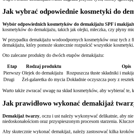
Jak wybrać odpowiednie kosmetyki do dem
Wybór odpowiednich kosmetyków do demakijażu SPF i makijaż
kosmetyków do demakijażu, takich jak olejki, mleczka, czy płyny mic
W przypadku demakijażu wodoodpornych kosmetyków oraz tych z fi
demakijażu, który pomoże skutecznie rozpuścić wszystkie kosmetyki. 
Oto zalecane produkty do dwóch etapów demakijażu:
Etap
Rodzaj produktu
Opis
Pierwszy
Olejek do demakijażu
Rozpuszcza tłuste składniki i makij
Drugi
Żel-galaretka do mycia
Dokładnie oczyszcza pory z resztek
Warto także zwracać uwagę na skład kosmetyków, aby wybierać te, kt
Jak prawidłowo wykonać demakijaż twarzy,
Demakijaż twarzy
, oczu i ust należy wykonywać delikatnie, aby n
niedoskonałościom oraz przyspieszonym procesom starzenia. Kluczo
Aby skutecznie wykonać demakijaż, należy zastosować kilka kroków