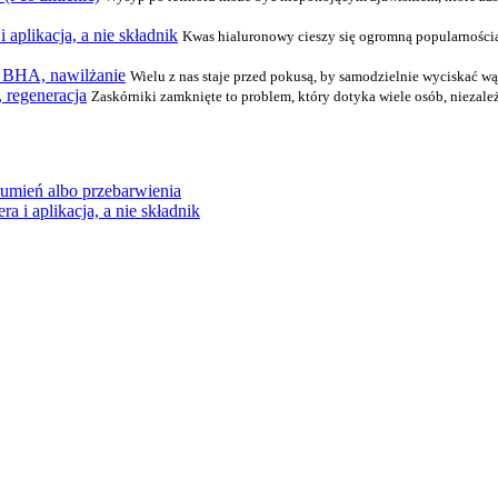
aplikacja, a nie składnik
Kwas hialuronowy cieszy się ogromną popularnością
, BHA, nawilżanie
Wielu z nas staje przed pokusą, by samodzielnie wyciskać wą
, regeneracja
Zaskórniki zamknięte to problem, który dotyka wiele osób, niezależ
rumień albo przebarwienia
 i aplikacja, a nie składnik