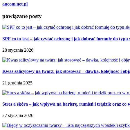
ancom.net.pl
powiązane posty
SPF co to jest – jak czytać ochronę i jak dobrać formułę do typu
28 stycznia 2026
Kwas salicylowy na twarz: jak stosować – dawka, kolejność i ob
21 grudnia 2025
Stres a skóra – jak wpływa na barierę, rumień i trądzik oraz co 
27 stycznia 2026