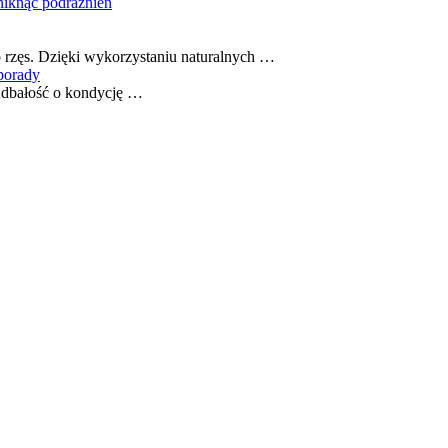
niknąć podrażnień
rzęs. Dzięki wykorzystaniu naturalnych …
porady
e dbałość o kondycję …