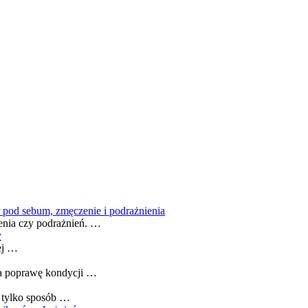
 pod sebum, zmęczenie i podrażnienia
enia czy podrażnień. …
y
ej …
na poprawę kondycji …
e tylko sposób …