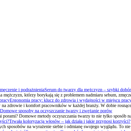
Serum do twarzy dla mężczyzn – szybki dobór
 mężczyzn, którzy borykają się z problemem nadmiaru sebum, zmęcz
Ergonomia pracy: klucz do zdrowia i wydajności w miejscu prac
w na zdrowie i komfort pracowników w każdej branży. W dobie rosnąc
Domowe sposoby na oczyszczanie twarzy i zwężanie porów
mi porami? Domowe metody oczyszczania twarzy to nie tylko sposób 
Trwała koloryzacja włosów – jak działa i jakie przynosi korzyści?
szych sposobów na wyrażenie siebie i odmianę swojego wyglądu. To ni