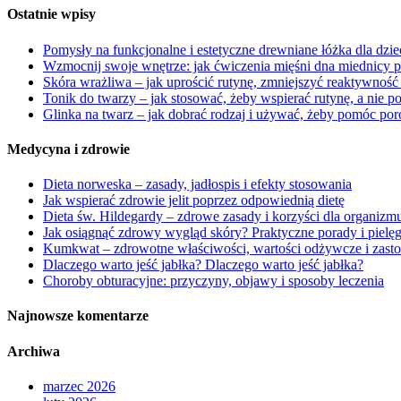
Ostatnie wpisy
Pomysły na funkcjonalne i estetyczne drewniane łóżka dla dzi
Wzmocnij swoje wnętrze: jak ćwiczenia mięśni dna miednicy 
Skóra wrażliwa – jak uprościć rutynę, zmniejszyć reaktywność
Tonik do twarzy – jak stosować, żeby wspierać rutynę, a nie p
Glinka na twarz – jak dobrać rodzaj i używać, żeby pomóc por
Medycyna i zdrowie
Dieta norweska – zasady, jadłospis i efekty stosowania
Jak wspierać zdrowie jelit poprzez odpowiednią dietę
Dieta św. Hildegardy – zdrowe zasady i korzyści dla organizm
Jak osiągnąć zdrowy wygląd skóry? Praktyczne porady i pielę
Kumkwat – zdrowotne właściwości, wartości odżywcze i zast
Dlaczego warto jeść jabłka? Dlaczego warto jeść jabłka?
Choroby obturacyjne: przyczyny, objawy i sposoby leczenia
Najnowsze komentarze
Archiwa
marzec 2026