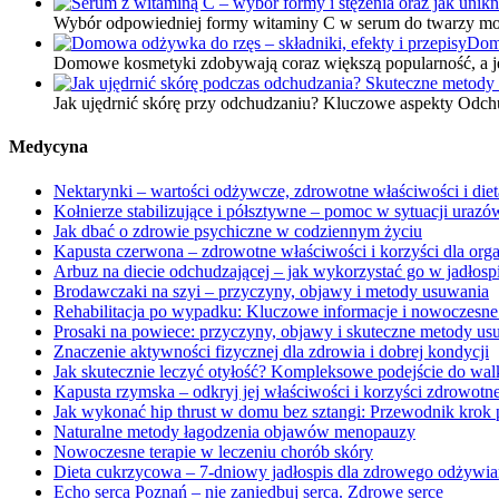
Wybór odpowiedniej formy witaminy C w serum do twarzy może
Domo
Domowe kosmetyki zdobywają coraz większą popularność, a j
Jak ujędrnić skórę przy odchudzaniu? Kluczowe aspekty Odchu
Medycyna
Nektarynki – wartości odżywcze, zdrowotne właściwości i diet
Kołnierze stabilizujące i półsztywne – pomoc w sytuacji urazó
Jak dbać o zdrowie psychiczne w codziennym życiu
Kapusta czerwona – zdrowotne właściwości i korzyści dla org
Arbuz na diecie odchudzającej – jak wykorzystać go w jadłospi
Brodawczaki na szyi – przyczyny, objawy i metody usuwania
Rehabilitacja po wypadku: Kluczowe informacje i nowoczesne
Prosaki na powiece: przyczyny, objawy i skuteczne metody usu
Znaczenie aktywności fizycznej dla zdrowia i dobrej kondycji
Jak skutecznie leczyć otyłość? Kompleksowe podejście do wal
Kapusta rzymska – odkryj jej właściwości i korzyści zdrowotn
Jak wykonać hip thrust w domu bez sztangi: Przewodnik krok 
Naturalne metody łagodzenia objawów menopauzy
Nowoczesne terapie w leczeniu chorób skóry
Dieta cukrzycowa – 7-dniowy jadłospis dla zdrowego odżywia
Echo serca Poznań – nie zaniedbuj serca. Zdrowe serce