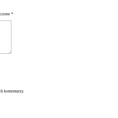
aczone
*
ch komentarzy.