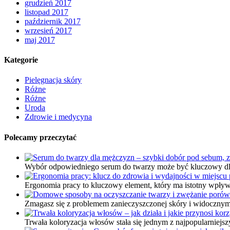
grudzień 2017
listopad 2017
październik 2017
wrzesień 2017
maj 2017
Kategorie
Pielęgnacja skóry
Różne
Różne
Uroda
Zdrowie i medycyna
Polecamy przeczytać
Wybór odpowiedniego serum do twarzy może być kluczowy dla
Ergonomia pracy to kluczowy element, który ma istotny wpły
Zmagasz się z problemem zanieczyszczonej skóry i widoczny
Trwała koloryzacja włosów stała się jednym z najpopularniej