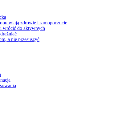
ecka
poprawiają zdrowie i samopoczucie
 i wrócić do aktywnych
odrażniać
om, a nie przesuszyć
u
gnacja
osowania