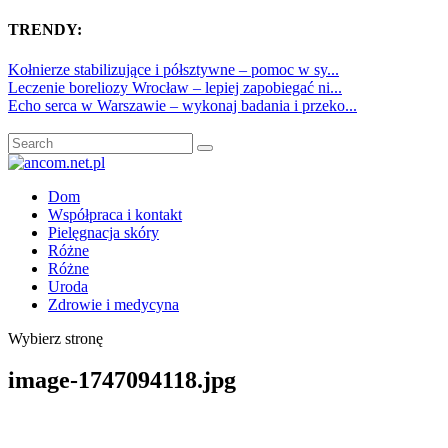
TRENDY:
Kołnierze stabilizujące i półsztywne – pomoc w sy...
Leczenie boreliozy Wrocław – lepiej zapobiegać ni...
Echo serca w Warszawie – wykonaj badania i przeko...
Dom
Współpraca i kontakt
Pielęgnacja skóry
Różne
Różne
Uroda
Zdrowie i medycyna
Wybierz stronę
image-1747094118.jpg