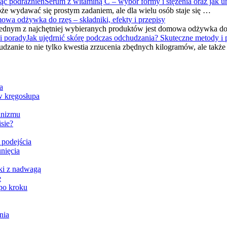
Serum z witaminą C – wybór formy i stężenia oraz jak u
 wydawać się prostym zadaniem, ale dla wielu osób staje się …
wa odżywka do rzęs – składniki, efekty i przepisy
ednym z najchętniej wybieranych produktów jest domowa odżywka do 
Jak ujędrnić skórę podczas odchudzania? Skuteczne metody i 
dzanie to nie tylko kwestia zrzucenia zbędnych kilogramów, ale takż
a
w kręgosłupa
anizmu
sie?
 podejścia
nięcia
ki z nadwagą
e
po kroku
nia