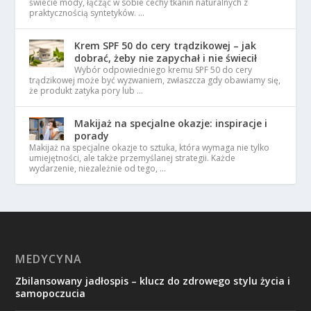
świecie mody, łącząc w sobie cechy tkanin naturalnych z
praktycznością syntetyków. …
Krem SPF 50 do cery trądzikowej – jak
dobrać, żeby nie zapychał i nie świecił
Wybór odpowiedniego kremu SPF 50 do cery
trądzikowej może być wyzwaniem, zwłaszcza gdy obawiamy się,
że produkt zatyka pory lub …
Makijaż na specjalne okazje: inspiracje i
porady
Makijaż na specjalne okazje to sztuka, która wymaga nie tylko
umiejętności, ale także przemyślanej strategii. Każde
wydarzenie, niezależnie od tego, …
MEDYCYNA
Zbilansowany jadłospis – klucz do zdrowego stylu życia i
samopoczucia