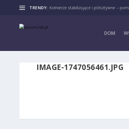
TRENDY:
Kołnierze stabilizujące i półsztywne – pomo
DOM
W
IMAGE-1747056461.JPG