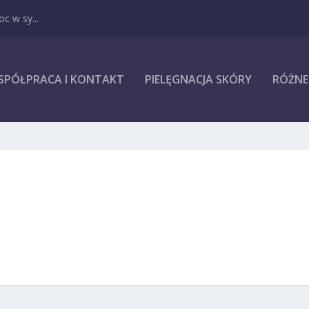
c w sy...
SPÓŁPRACA I KONTAKT
PIELĘGNACJA SKÓRY
RÓŻNE