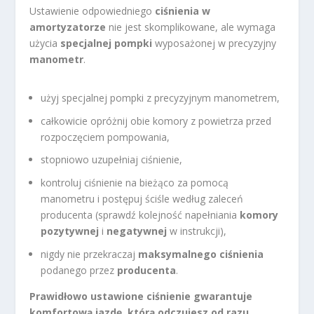
Ustawienie odpowiedniego
ciśnienia w
amortyzatorze
nie jest skomplikowane, ale wymaga
użycia
specjalnej pompki
wyposażonej w precyzyjny
manometr
.
użyj specjalnej pompki z precyzyjnym manometrem,
całkowicie opróżnij obie komory z powietrza przed
rozpoczęciem pompowania,
stopniowo uzupełniaj ciśnienie,
kontroluj ciśnienie na bieżąco za pomocą
manometru i postępuj ściśle według zaleceń
producenta (sprawdź kolejność napełniania
komory
pozytywnej
i
negatywnej
w instrukcji),
nigdy nie przekraczaj
maksymalnego ciśnienia
podanego przez
producenta
.
Prawidłowo ustawione ciśnienie gwarantuje
komfortową jazdę, którą odczujesz od razu.