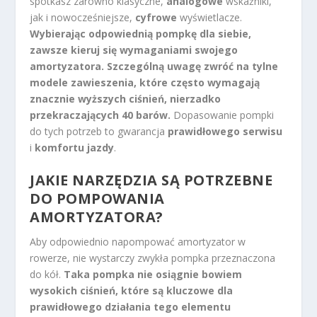
spotkasz zarówno klasyczne,
analogowe
wskaźniki,
jak i nowocześniejsze,
cyfrowe
wyświetlacze.
Wybierając odpowiednią pompkę dla siebie,
zawsze kieruj się wymaganiami swojego
amortyzatora.
Szczególną uwagę zwróć na tylne
modele zawieszenia, które często wymagają
znacznie wyższych ciśnień, nierzadko
przekraczających 40 barów.
Dopasowanie pompki
do tych potrzeb to gwarancja
prawidłowego serwisu
i
komfortu jazdy
.
JAKIE NARZĘDZIA SĄ POTRZEBNE
DO POMPOWANIA
AMORTYZATORA?
Aby odpowiednio napompować amortyzator w
rowerze, nie wystarczy zwykła pompka przeznaczona
do kół.
Taka pompka nie osiągnie bowiem
wysokich ciśnień, które są kluczowe dla
prawidłowego działania tego elementu