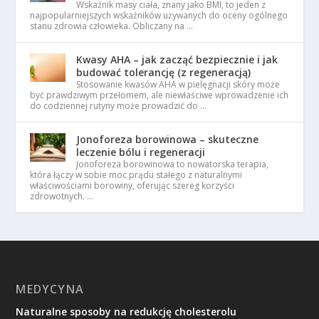
Wskaźnik masy ciała, znany jako BMI, to jeden z
najpopularniejszych wskaźników używanych do oceny ogólnego
stanu zdrowia człowieka. Obliczany na …
Kwasy AHA – jak zacząć bezpiecznie i jak
budować tolerancję (z regeneracją)
Stosowanie kwasów AHA w pielęgnacji skóry może
być prawdziwym przełomem, ale niewłaściwe wprowadzenie ich
do codziennej rutyny może prowadzić do …
Jonoforeza borowinowa – skuteczne
leczenie bólu i regeneracji
Jonoforeza borowinowa to nowatorska terapia,
która łączy w sobie moc prądu stałego z naturalnymi
właściwościami borowiny, oferując szereg korzyści
zdrowotnych. …
MEDYCYNA
Naturalne sposoby na redukcję cholesterolu